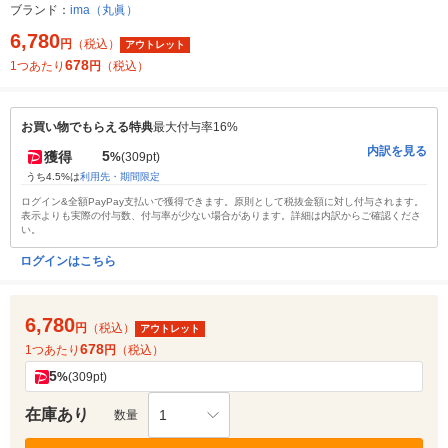
ブランド：
ima（丸眞）
6,780
円
（税込）
アウトレット
678
1つあたり
円
（税込）
お買い物でもらえる特典
最大付与率16%
内訳を見る
5
獲得
%
(309pt)
うち4.5%は
利用先・期間限定
ログイン&全額PayPay支払いで獲得できます。原則として税抜金額に対し付与されます。
表示よりも実際の付与数、付与率が少ない場合があります。詳細は内訳からご確認くださ
い。
ログインはこちら
6,780
円
（税込）
アウトレット
678
1つあたり
円
（税込）
5
%
(309pt)
在庫あり
1
数量