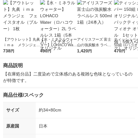
【アウトレット】丸眞
【水・ミネラルウォー
アイリスフーズ 富士
ティッシュペー
ｉｍａ メランジェ
ター】LOHACO Wate
山の強炭酸水 ラベル
50組 ロハコ
フェイスタオル（ブル
738
r（ロハコウォータ
490
レス 500ml 1箱（24
1,420
ルソフトパッ
470
円
円
円
円
ー） 1枚
ー）2L ラベルレス 1
本入）
シュ フィオナ
箱（5本入）（イチオ
ナル 1セット
商品説明
シ） オリジナル
個：5個入×2
オリジナル
【在庫処分品】二度染めで立体感のある複雑な色味となっているの
が特徴です。
商品仕様/スペック
サイズ
約34×80cm
原産国
日本