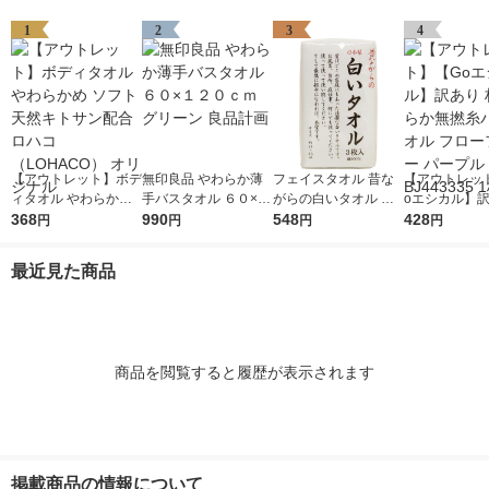
1
2
3
4
【アウトレット】ボデ
無印良品 やわらか薄
フェイスタオル 昔な
【アウトレッ
ィタオル やわらかめ
手バスタオル ６０×１
がらの白いタオル ホ
oエシカル】訳
ソフト 天然キトサン
368
２０ｃｍ グリーン 良
990
ワイト（白） 日本製
548
やわらか無撚
428
円
円
円
円
配合 ロハコ （LOHAC
品計画
約34×85cm 3枚セッ
オル フローフ
O） オリジナル
ト 林
パープル BJ443
最近見た商品
枚
商品を閲覧すると履歴が表示されます
掲載商品の情報について