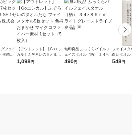
ッグフェイ
【アウトレット】【Goエシ
無印良品 ふっくらパイルフ
フェイスタオル
ト 抗菌防
カル】ふぞろいのタオルた
ェイスタオル（柄） ３４×８
白いタオル ホ
ト(7枚組)
ち フェイスタオル5枚セット
５ｃｍ ライトグレーストラ
日本製 約34×8
1,098
490
548
円
円
円
リジナル
色柄おまかせ マイクロファ
イプ 良品計画
ト 林
イバー素材 1セット（5枚
入）