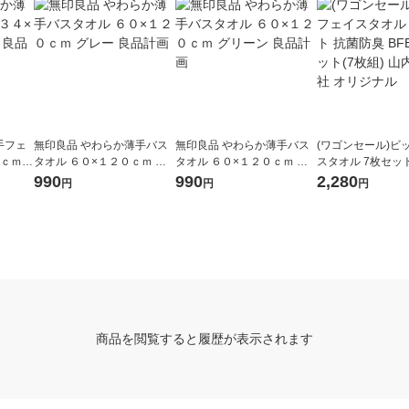
手フェ
無印良品 やわらか薄手バス
無印良品 やわらか薄手バス
(ワゴンセール)ビ
５ｃｍ
タオル ６０×１２０ｃｍ グ
タオル ６０×１２０ｃｍ グ
スタオル 7枚セッ
レー 良品計画
リーン 良品計画
臭 BFB-SF 1セッ
990
990
2,280
円
円
円
山内株式会社 オ
商品を閲覧すると履歴が表示されます