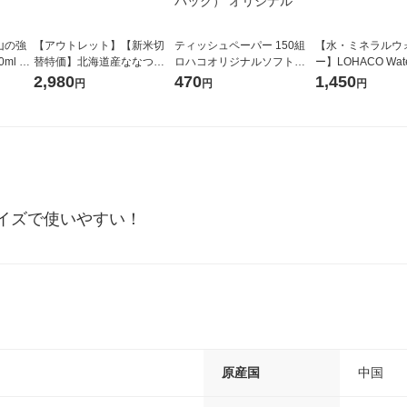
山の強
【アウトレット】【新米切
ティッシュペーパー 150組
【水・ミネラルウ
ml 1
替特価】北海道産ななつぼ
ロハコオリジナルソフトパ
ー】LOHACO Wate
し 無洗米 5kg 1袋 令和7年産
ックティッシュ フィオナ オ
1箱（20本入）ラ
2,980
470
1,450
円
円
円
米 木徳神糧 オリジナル
リジナル 1セット（10個：
（イチオシ） オ
5個入×2パック） オリジナ
ル
イズで使いやすい！
原産国
中国