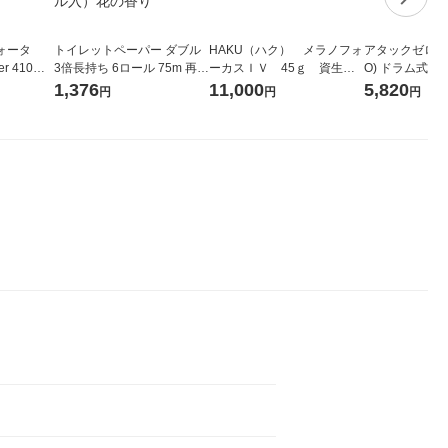
ォータ
トイレットペーパー ダブル
HAKU（ハク） メラノフォ
アタックゼロ（At
r 410ml
3倍長持ち 6ロール 75m 再生
ーカスＩＶ 45ｇ 資生
O) ドラム式専
ベルレス
紙配合 スコッティフラワー
堂 おまけ付き
ガジャンボ 230
1,376
11,000
5,820
円
円
円
リジナル
パック 1セット（2パック12
（2個入) 洗濯
ロール入）花の香り