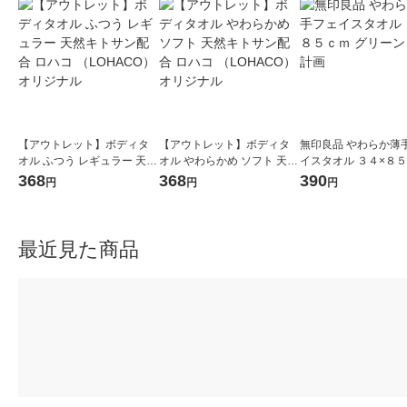
【アウトレット】ボディタ
【アウトレット】ボディタ
無印良品 やわらか薄
オル ふつう レギュラー 天然
オル やわらかめ ソフト 天然
イスタオル ３４×８
キトサン配合 ロハコ （LOH
キトサン配合 ロハコ （LOH
グリーン 良品計画
368
368
390
円
円
円
ACO） オリジナル
ACO） オリジナル
最近見た商品