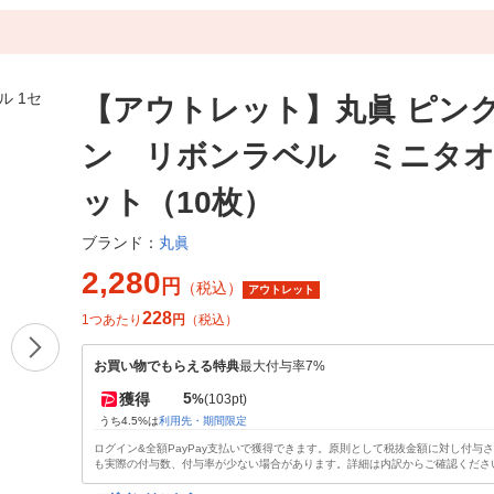
【アウトレット】丸眞 ピン
ン リボンラベル ミニタオ
ット（10枚）
丸眞
ブランド：
2,280
円
（税込）
アウトレット
228
1つあたり
円
（税込）
お買い物でもらえる特典
最大付与率7%
5
獲得
%
(103pt)
うち4.5%は
利用先・期間限定
ログイン&全額PayPay支払いで獲得できます。原則として税抜金額に対し付与
も実際の付与数、付与率が少ない場合があります。詳細は内訳からご確認くださ