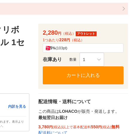
クリボ
2,280
円
（税込）
アウトレット
228
ル 1セ
1つあたり
円
（税込）
5
%
(103pt)
在庫あり
1
数量
カートに入れる
配送情報・送料について
内訳を見る
この商品は
LOHACO
が販売・発送します。
最短翌日お届け
されます。表示より
い。
3,780
550
無料
円
(税込)以上で基本配送料
円
(税込)
配送料について