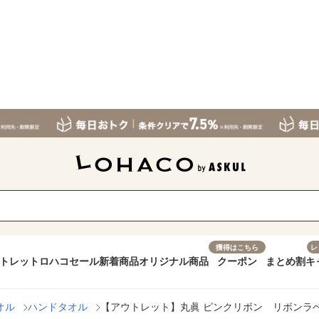
獲得はこちら
レ
トレット
ロハコセール
新着商品
オリジナル商品
クーポン
まとめ割
キ
オル
ハンドタオル
【アウトレット】丸眞 ピンクリボン リボンラベ