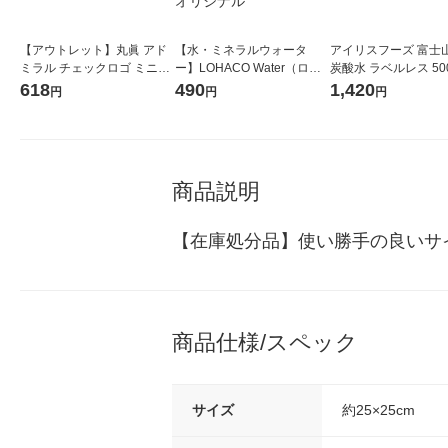
【アウトレット】丸眞 アド
【水・ミネラルウォータ
アイリスフーズ 富士
ミラル チェックロゴ ミニタ
ー】LOHACO Water（ロハ
炭酸水 ラベルレス 500
オル （BL） 1665000000 1
コウォーター）2L ラベルレ
箱（24本入）
618
490
1,420
円
円
円
枚
ス 1箱（5本入）（イチオ
シ） オリジナル
商品説明
【在庫処分品】使い勝手の良いサ
商品仕様/スペック
サイズ
約25×25cm