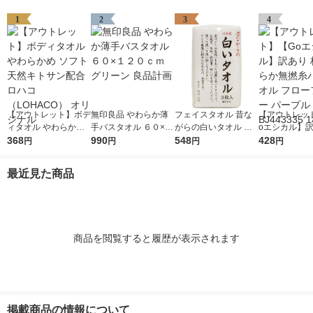
1
2
3
4
【アウトレット】ボデ
無印良品 やわらか薄
フェイスタオル 昔な
【アウトレッ
ィタオル やわらかめ
手バスタオル ６０×１
がらの白いタオル ホ
oエシカル】訳
ソフト 天然キトサン
368
２０ｃｍ グリーン 良
990
ワイト（白） 日本製
548
やわらか無撚
428
円
円
円
円
配合 ロハコ （LOHAC
品計画
約34×85cm 3枚セッ
オル フローフ
O） オリジナル
ト 林
パープル BJ443
最近見た商品
枚
商品を閲覧すると履歴が表示されます
掲載商品の情報について