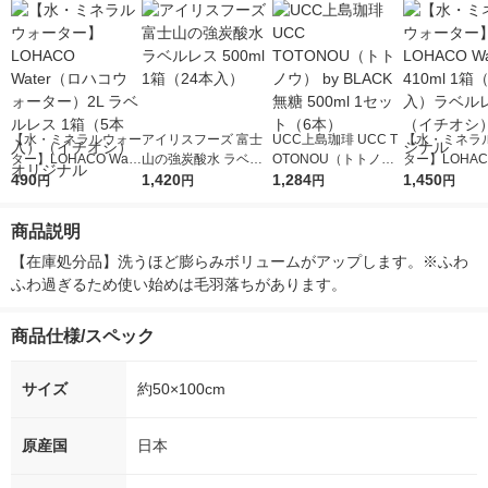
【水・ミネラルウォー
アイリスフーズ 富士
UCC上島珈琲 UCC T
【水・ミネラ
ター】LOHACO Wate
山の強炭酸水 ラベル
OTONOU（トトノ
ター】LOHACO
r（ロハコウォータ
490
レス 500ml 1箱（24
1,420
ウ） by BLACK無糖 5
1,284
r 410ml 1箱
1,450
円
円
円
円
ー）2L ラベルレス 1
本入）
00ml 1セット（6本）
入）ラベルレ
箱（5本入）（イチオ
オシ） オリジ
商品説明
シ） オリジナル
【在庫処分品】洗うほど膨らみボリュームがアップします。※ふわ
ふわ過ぎるため使い始めは毛羽落ちがあります。
商品仕様/スペック
サイズ
約50×100cm
原産国
日本