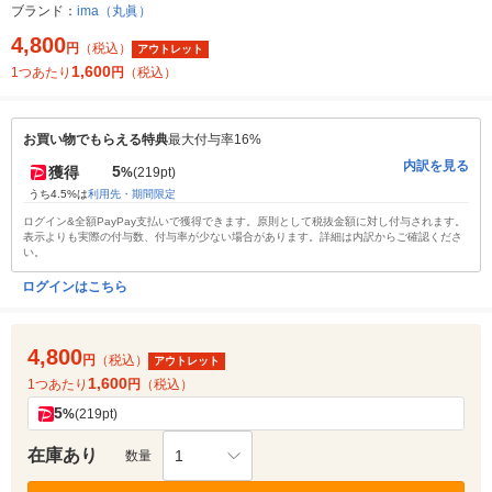
ブランド：
ima（丸眞）
4,800
円
（税込）
アウトレット
1,600
1つあたり
円
（税込）
お買い物でもらえる特典
最大付与率16%
内訳を見る
5
獲得
%
(219pt)
うち4.5%は
利用先・期間限定
ログイン&全額PayPay支払いで獲得できます。原則として税抜金額に対し付与されます。
表示よりも実際の付与数、付与率が少ない場合があります。詳細は内訳からご確認くださ
い。
ログインはこちら
4,800
円
（税込）
アウトレット
1,600
1つあたり
円
（税込）
5
%
(219pt)
在庫あり
1
数量