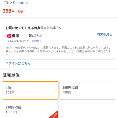
ブランド：
nakato
398
円
（税込）
お買い物でもらえる特典
最大付与率7%
内訳を見る
5
獲得
%
(16pt)
うち4.5%は
利用先・期間限定
ログイン&全額PayPay支払いで獲得できます。原則として税抜金額に対し付与されます。
表示よりも実際の付与数、付与率が少ない場合があります。詳細は内訳からご確認くださ
い。
ログインはこちら
販売単位
395円×2個
1個
790円
398円
390円×3個
1,170円
お得