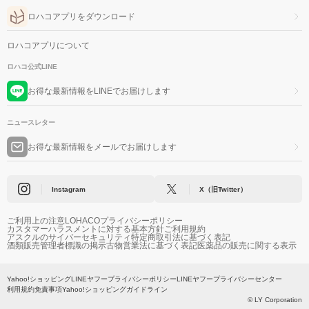
ロハコアプリをダウンロード
ロハコアプリについて
ロハコ公式LINE
お得な最新情報をLINEでお届けします
ニュースレター
お得な最新情報をメールでお届けします
Instagram
X（旧Twitter）
ご利用上の注意
LOHACOプライバシーポリシー
カスタマーハラスメントに対する基本方針
ご利用規約
アスクルのサイバーセキュリティ
特定商取引法に基づく表記
酒類販売管理者標識の掲示
古物営業法に基づく表記
医薬品の販売に関する表示
Yahoo!ショッピング
LINEヤフープライバシーポリシー
LINEヤフープライバシーセンター
利用規約
免責事項
Yahoo!ショッピングガイドライン
© LY Corporation