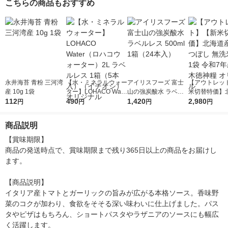
こちらの商品もおすすめ
永井海苔 青粉 三河湾
【水・ミネラルウォー
アイリスフーズ 富士
【アウトレッ
産 10g 1袋
ター】LOHACO Wate
山の強炭酸水 ラベル
米切替特価】
112
r（ロハコウォータ
490
レス 500ml 1箱（24
1,420
ななつぼし 無洗
2,980
円
円
円
円
ー）2L ラベルレス 1
本入）
g 1袋 令和7年
箱（5本入）（イチオ
徳神糧 オリジ
商品説明
シ） オリジナル
【賞味期限】

商品の発送時点で、賞味期限まで残り365日以上の商品をお届けし
ます。

【商品説明】

イタリア産トマトとガーリックの旨みが広がる本格ソース。香味野
菜のコクが加わり、食欲をそそる深い味わいに仕上げました。パス
タやピザはもちろん、ショートパスタやラザニアのソースにも幅広
く活躍します。