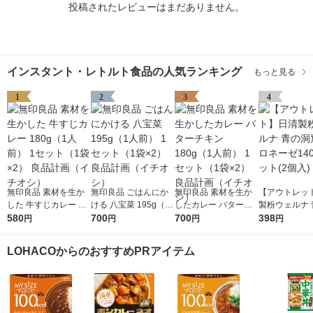
投稿されたレビューはまだありません。
インスタント・レトルト食品の人気ランキング
もっと見る
1
2
3
4
無印良品 素材を生か
無印良品 ごはんにか
無印良品 素材を生か
【アウトレッ
した 牛すじカレー 18
ける 八宝菜 195g（1
したカレー バターチ
製粉ウェルナ 
0g（1人前） 1セット
580
人前） 1セット（1袋×
700
キン 180g（1人前） 1
700
窟 ボロネーゼ
398
円
円
円
円
（1袋×2） 良品計画
2） 良品計画（イチオ
セット（1袋×2） 良品
1セット(2個入
（イチオシ）
シ）
計画（イチオシ）
LOHACOからのおすすめPRアイテム