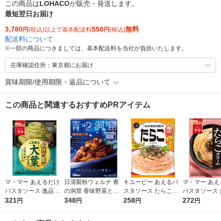
この商品は
LOHACO
が販売・発送します。
最短翌日お届け
3,780
550
無料
円
(税込)以上で基本配送料
円
(税込)
配送料について
※
一部の商品につきましては、基本配送料を当社が負担いたします。
在庫確認住所：東京都にお届け
賞味期限/使用期限・返品について
この商品と関連するおすすめPRアイテム
マ・マー あえるだけ
日清製粉ウェルナ 青
キユーピー あえるパ
マ・マー あえ
パスタソース 逸品 ご
の洞窟 香味野菜とハ
スタソース たらこ（1
パスタソース 
ま香る大葉ソース ＜1
321
ーブ引き立つボロネー
348
人前×2）1個
258
クリーム 生風
272
円
円
円
円
人前×2＞ 1個 日清製
ゼ 1人前 (140g) 1個
前×2 1個
粉ウェルナ