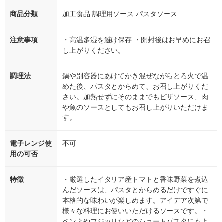
商品分類
加工食品 調理用ソース パスタソース
注意事項
・高温多湿を避け保存 ・開封後はお早めにお召
し上がりください。
調理法
鍋や別容器にあけてかき混ぜながらとろ火で温
めた後、パスタとからめて、お召し上がりくだ
さい。加熱せずにそのままでもピザソース、肉
や魚のソースとしてもお召し上がりいただけま
す。
電子レンジ使
不可
用の可否
特徴
・厳選したイタリア産トマトと香味野菜を煮込
んだソースは、パスタとからめるだけですぐに
本格的な味わいが楽しめます。アイデア次第で
様々な料理にお使いいただけるソースです。・
ペンネやフジッリなどのショートパスタにもよ