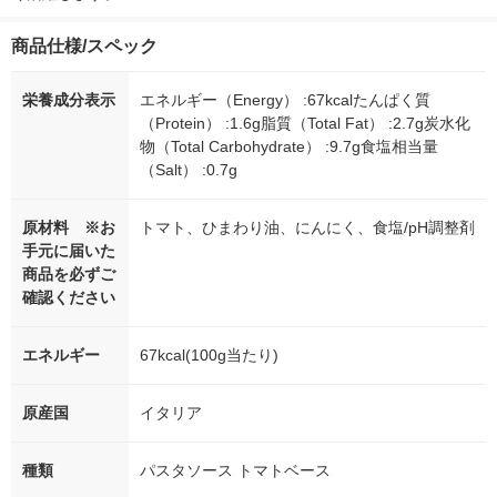
商品仕様/スペック
栄養成分表示
エネルギー（Energy） :67kcalたんぱく質
（Protein） :1.6g脂質（Total Fat） :2.7g炭水化
物（Total Carbohydrate） :9.7g食塩相当量
（Salt） :0.7g
原材料 ※お
トマト、ひまわり油、にんにく、食塩/pH調整剤
手元に届いた
商品を必ずご
確認ください
エネルギー
67kcal(100g当たり)
原産国
イタリア
種類
パスタソース トマトベース