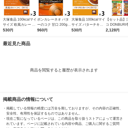
大塚食品 100kcalマイ
ボンカレーネオ バタ
大塚食品 100kcalマイ
【セット品】
サイズ 欧風カレー 15
ーのコク 甘口 200g 1
サイズ バターチキン
コ DONBUR
0g 3個 カロリーコン
530
セット（1個×3）大塚
960
カレー 120g 3個 カロ
530
ぶり亭）3食パ
2,128
円
円
円
円
トロール レンジ調理
食品 レトルトカレー
リーコントロール レ
各1袋 アソー
簡単 便利
レンジ対応
ンジ調理 簡単 便利
1セット レト
最近見た商品
丼 中華丼 親
商品を閲覧すると履歴が表示されます
掲載商品の情報について
・
掲載している情報の精度には万全を期しておりますが、その内容の正確性、
安全性、有用性を保証するものではありません。
・
現在ご覧になっているページは、この商品を取り扱うストアによって運営さ
れています。ページに記載されている内容や商品、ご購入に関するご質問