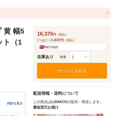
黄 幅5
16,370
円
（税込）
1,637
ット（1
1つあたり
円
（税込）
5
%
(749pt)
在庫あり
1
数量
カートに入れる
配送情報・送料について
この商品は
LOHACO
が販売・発送します。
内訳を見る
最短翌日お届け
3,780
550
無料
円
(税込)以上で基本配送料
円
(税込)