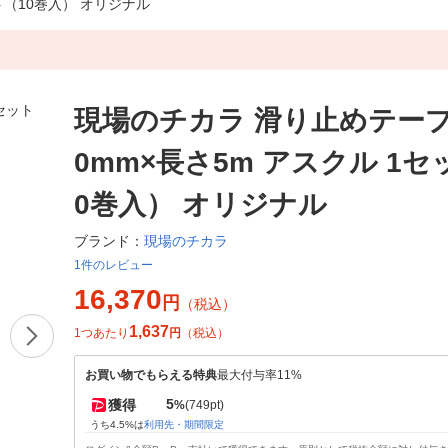
ト（10巻入） オリジナル
現場のチカラ 滑り止めテープ 
0mm×長さ5m アスクル 1セ
0巻入） オリジナル
現場のチカラ
ブランド：
1件のレビュー
16,370
円
（税込）
1,637
1つあたり
円
（税込）
お買い物でもらえる特典
最大付与率11%
5
獲得
%
(749pt)
うち4.5%は
利用先・期間限定