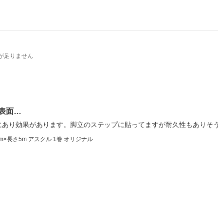
が足りません
表面…
にあり効果があります。脚立のステップに貼ってますが耐久性もありそ
×長さ5m アスクル 1巻 オリジナル