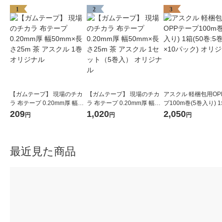
1
2
3
【ガムテープ】 現場のチカ
【ガムテープ】 現場のチカ
アスクル 軽梱包用OP
ラ 布テープ 0.20mm厚 幅50
ラ 布テープ 0.20mm厚 幅50
プ100m巻(5巻入り) 1
mm×長さ25m 茶 アスクル 1
mm×長さ25m 茶 アスクル 1
巻:5巻入×10パック)
209
1,020
2,050
円
円
円
巻 オリジナル
セット（5巻入） オリジナル
ナル
最近見た商品