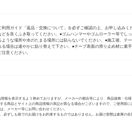
ご利用ガイド「返品・交換について」を必ずご確認の上、お申し込みく
などを良くふき取ってください。●ゴムハンマーやゴムローラー等でしっ
るような場所や水のたまる場所には貼らないでください。●施工後、テ
れる場合は速やかに貼り替えて下さい。●テープ表面の滑り止め材に素
ご注意ください。
商品情報を表示するよう努めておりますが、メーカーの都合等により、商品規格・仕
する商品とサイト上の商品情報の表記が異なる場合がございますので、ご使用前に
は、メーカー等にお問い合わせください。
、必ずしも箱でのお届けをお約束するものではありません。お届け形態は倉庫の在