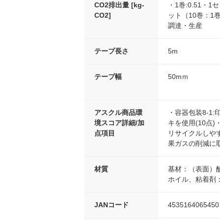
CO2排出量 [kg-
・1巻:0.51・1
CO2]
ット（10巻：1巻×
調達・生産
テープ長さ
5m
テープ幅
50mｍ
アスクル商品環
・容器包装8-1
境スコア詳細/加
キを使用(10点
点項目
リサイクルしやすい
果ガスの削減に取
材質
基材：（表面）
ホイル、粘着剤
JANコード
4535164065450