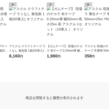
4
5
6
Pテー
アスクル クラフトテープ ラ
【ガムテープ】 現場のチカ
アスクル 現場のチ
箱(50
ミなし 無包装 1箱(50巻入)
ラ 布テープ 0.20mm厚 幅50
テープ 半透明 50m
 オリジ
オリジナル
mm×長さ25m 茶 アスクル 1
N25R 1巻 オリジ
8,160
1,980
358
円
円
円
セット（10巻入 ） オリジナ
ル
商品を閲覧すると履歴が表示されます