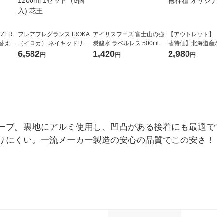
 ZER
フレアフレグランス IROKA
アイリスフーズ 富士山の強
【アウトレット】
替え メ
（イロカ） ネイキッドリリ
炭酸水 ラベルレス 500ml 1
替特価】北海道産
セット
ーの香り 柔軟剤 詰め替え 超
箱（24本入）
し 無洗米 5kg 1
6,582
1,420
2,980
円
円
円
王
特大 1200ml 1セット（5個
米 木徳神糧 オリ
入) 花王
ープ。裏地にアルミ使用し、凹凸がある接着にも最適で
りにくい。一流メーカー製造の安心の品質でこの安さ！