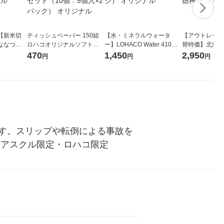
【新米切
ティッシュペーパー 150組
【水・ミネラルウォータ
【アウトレット
ななつぼ
ロハコオリジナルソフトパ
ー】LOHACO Water 410ml
替特価】北海道
袋 令和7年産
ックティッシュ フィオナ オ
1箱（20本入）ラベルレス
し 精白米 5kg
470
1,450
2,950
円
円
円
ジナル
リジナル 1セット（10個：
（イチオシ） オリジナル
米 木徳神糧 オ
5個入×2パック） オリジナ
ル
す。スリップや転倒による事故を
 アスクル限定・ロハコ限定