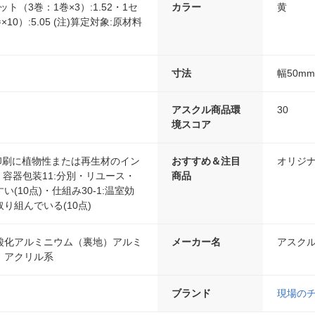
セット（3巻：1巻×3）:1.52・1セ
カラー
黄
10）:5.05 (注)算定対象:原材料
寸法
幅50m
アスクル商品環
30
境スコア
:印刷に植物性または再生材のイン
おすすめ＆注目
オリジ
)・容器包装11:分別・リユース・
商品
(10点)・仕組み30-1:温室効
り組んでいる(10点)
酸化アルミニウム（裏地）アルミ
メーカー名
アスク
：アクリル系
ブランド
現場の