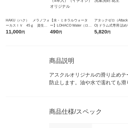
HAKU（ハク） メラノフォ
【水・ミネラルウォータ
アタックゼロ（Attack
ーカスＩＶ 45ｇ 資生
ー】LOHACO Water（ロハ
O) ドラム式専用 詰め
堂 おまけ付き
コウォーター）2L ラベルレ
ガジャンボ 2300g 1
11,000
490
5,820
円
円
円
ス 1箱（5本入）（イチオ
（2個入) 洗濯洗剤 花
シ） オリジナル
商品説明
アスクルオリジナルの滑り止めテ
防止します。油や水で濡れても滑
商品仕様/スペック