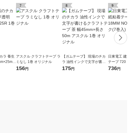
7
8
9
カラ 養生
アスクル クラフトテープ ラ
【ガムテープ】 現場のチカ
日東電工 建築
m×25m Y
ミなし 1巻 オリジナル
ラ 油性インクで文字が書け
テープ 720 18M
ナル
るクラフトテープ 茶 幅45m
1パック(7巻入)
156
175
736
円
円
円
m×長さ50m アスクル 1巻 オ
リジナル