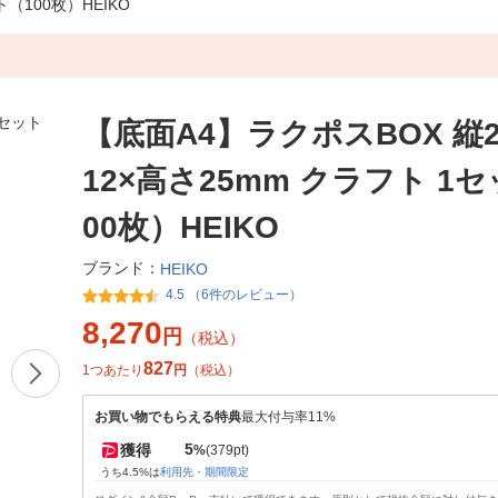
（100枚）HEIKO
【底面A4】ラクポスBOX 縦2
12×高さ25mm クラフト 1
00枚）HEIKO
ブランド：
HEIKO
4.5 （6件のレビュー）
8,270
円
（税込）
827
1つあたり
円
（税込）
お買い物でもらえる特典
最大付与率11%
5
獲得
%
(379pt)
うち4.5%は
利用先・期間限定