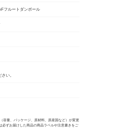
mmFフルートダンボール
マ
ださい。
様（容量、パッケージ、原材料、原産国など）が変更
は必ずお届けした商品の商品ラベルや注意書きをご