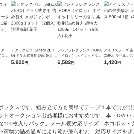
ータ
アタックゼロ（Attack ZER
フレアフレグランス IROKA
アイリスフーズ 
r（ロハ
O) ドラム式専用 詰め替え メ
（イロカ） ネイキッドリリ
炭酸水 ラベルレス 5
ベルレ
ガジャンボ 2300g 1セット
ーの香り 柔軟剤 詰め替え 超
箱（24本入）
5,820
6,582
1,420
円
円
円
チオ
（2個入) 洗濯洗剤 花王
特大 1200ml 1セット（5個
入) 花王
ボックスです。組み立て方も簡単でテープ１本で封が出
ットオークション出品者様におすすめです。本・DVD
な100枚入りパック。メール便対応サイズ：ネコポス・
※荷物の詰め過ぎにより箱が膨らむと、対応サイズを超