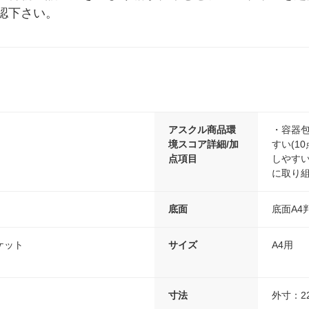
認下さい。
アスクル商品環
・容器包
境スコア詳細/加
すい(1
点項目
しやすい
に取り組
底面
底面A4
ケット
サイズ
A4用
寸法
外寸：22