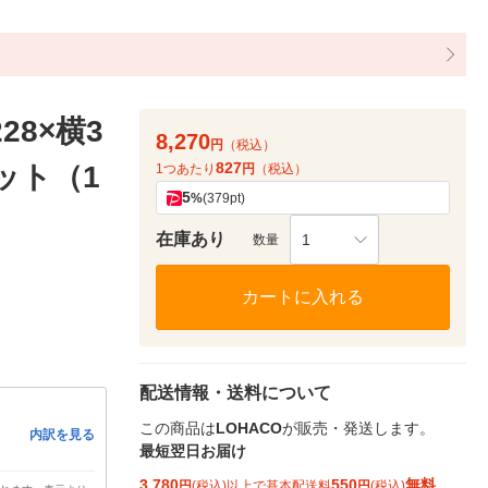
28×横3
8,270
円
（税込）
827
セット（1
1つあたり
円
（税込）
5
%
(379pt)
在庫あり
1
数量
カートに入れる
配送情報・送料について
この商品は
LOHACO
が販売・発送します。
内訳を見る
最短翌日お届け
3,780
550
無料
円
(税込)以上で基本配送料
円
(税込)