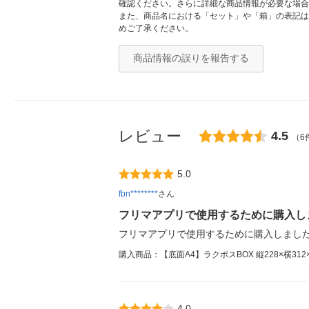
確認ください。さらに詳細な商品情報が必要な場合
また、商品名における「セット」や「箱」の表記は
めご了承ください。
商品情報の誤りを報告する
レビュー
4.5
（6
5.0
fbn********
さん
フリマアプリで使用するために購入し
フリマアプリで使用するために購入しました
購入商品：【底面A4】ラクポスBOX 縦228×横312×
4.0