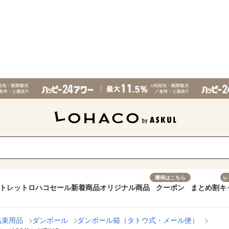
獲得はこちら
レ
トレット
ロハコセール
新着商品
オリジナル商品
クーポン
まとめ割
キ
結束用品
ダンボール
ダンボール箱（タトウ式・メール便）