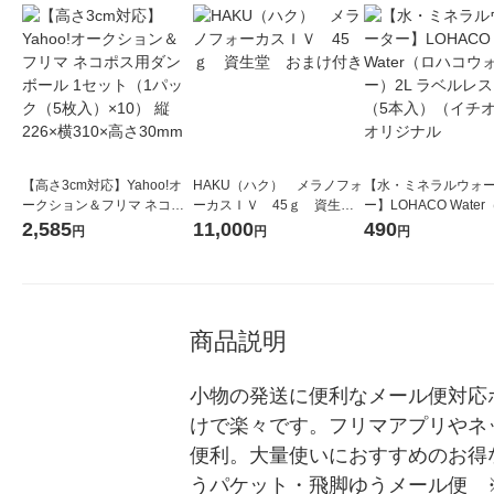
【高さ3cm対応】Yahoo!オ
HAKU（ハク） メラノフォ
【水・ミネラルウォ
ークション＆フリマ ネコポ
ーカスＩＶ 45ｇ 資生
ー】LOHACO Wate
ス用ダンボール 1セット（1
堂 おまけ付き
コウォーター）2L ラ
2,585
11,000
490
円
円
円
パック（5枚入）×10） 縦22
ス 1箱（5本入）（イ
6×横310×高さ30mm
シ） オリジナル
商品説明
小物の発送に便利なメール便対応
けで楽々です。フリマアプリやネ
便利。大量使いにおすすめのお得
うパケット・飛脚ゆうメール便　