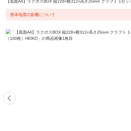
【底面A4】ラクポスBOX 縦228×横312×高さ25mm クラフト 1セット
熊本地震の影響について