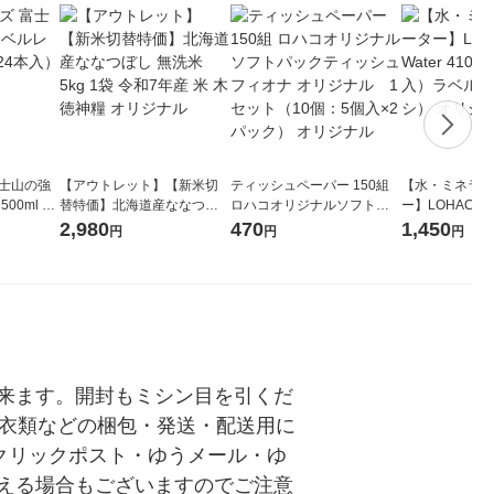
富士山の強
【アウトレット】【新米切
ティッシュペーパー 150組
【水・ミネラル
00ml 1
替特価】北海道産ななつぼ
ロハコオリジナルソフトパ
ー】LOHACO Wa
し 無洗米 5kg 1袋 令和7年産
ックティッシュ フィオナ オ
1箱（20本入
2,980
470
1,450
円
円
円
米 木徳神糧 オリジナル
リジナル 1セット（10個：
（イチオシ） 
5個入×2パック） オリジナ
ル
来ます。開封もミシン目を引くだ
・衣類などの梱包・発送・配送用に
クリックポスト・ゆうメール・ゆ
える場合もございますのでご注意