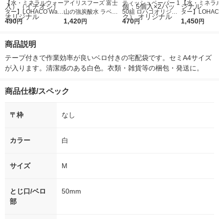
【水・ミネラルウォー
アイリスフーズ 富士
ティッシュペーパー 1
【水・ミネラ
ター】LOHACO Wate
山の強炭酸水 ラベル
50組 ロハコオリジナ
ター】LOHACO
r（ロハコウォータ
490
レス 500ml 1箱（24
1,420
ルソフトパックティッ
470
r 410ml 1箱
1,450
円
円
円
円
ー）2L ラベルレス 1
本入）
シュ フィオナ オリジ
入）ラベルレ
箱（5本入）（イチオ
ナル 1セット（10
オシ） オリジ
商品説明
シ） オリジナル
個：5個入×2パック）
オリジナル
テープ付きで作業効率が良いベロ付きの宅配袋です。セミA4サイズ
が入ります。清潔感のある白色。衣類・雑貨等の梱包・発送に。
商品仕様/スペック
〒枠
なし
カラー
白
サイズ
M
とじ口/ベロ
50mm
部