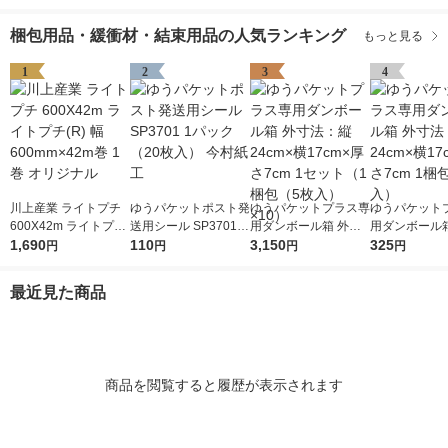
梱包用品・緩衝材・結束用品の人気ランキング
もっと見る
1
2
3
4
川上産業 ライトプチ
ゆうパケットポスト発
ゆうパケットプラス専
ゆうパケット
600X42m ライトプチ
送用シール SP3701 1
用ダンボール箱 外寸
用ダンボール箱
(R) 幅600mm×42m巻
1,690
パック（20枚入） 今
110
法：縦24cm×横17cm
3,150
法：縦24cm×
325
円
円
円
円
1巻 オリジナル
村紙工
×厚さ7cm 1セット（1
×厚さ7cm 1
梱包（5枚入）×10）
入）
最近見た商品
商品を閲覧すると履歴が表示されます