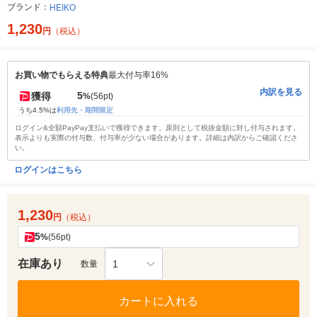
ブランド：
HEIKO
1,230
円
（税込）
お買い物でもらえる特典
最大付与率16%
内訳を見る
5
獲得
%
(56pt)
うち4.5%は
利用先・期間限定
ログイン&全額PayPay支払いで獲得できます。原則として税抜金額に対し付与されます。
表示よりも実際の付与数、付与率が少ない場合があります。詳細は内訳からご確認くださ
い。
ログインはこちら
1,230
円
（税込）
5
%
(56pt)
在庫あり
1
数量
カートに入れる