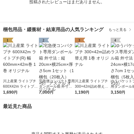
投稿されたレビューはまだありません。
梱包用品・緩衝材・結束用品の人気ランキング
もっと見る
1
2
3
4
川上産業 ライトプチ
宅急便コンパクト専用
川上産業 ライトプチ
ゆうパケット
600X42m ライトプチ
ダンボール箱 外寸
300×42m詰め替え用
用ダンボール箱
(R) 幅600mm×42m巻
1,690
法：縦20cm×横25cm
7,000
1巻 オリジナル
1,190
法：縦24cm×
3,150
円
円
円
円
1巻 オリジナル
×厚さ5cm 1セット（1
×厚さ7cm 1
梱包（20枚入）×5）
梱包（5枚入）
最近見た商品
アスクル オリジナル