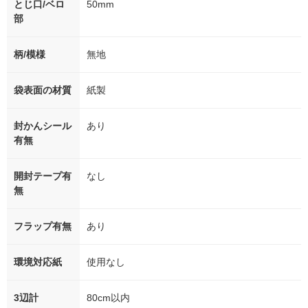
とじ口/ベロ
50mm
部
柄/模様
無地
袋表面の材質
紙製
封かんシール
あり
有無
開封テープ有
なし
無
フラップ有無
あり
環境対応紙
使用なし
3辺計
80cm以内