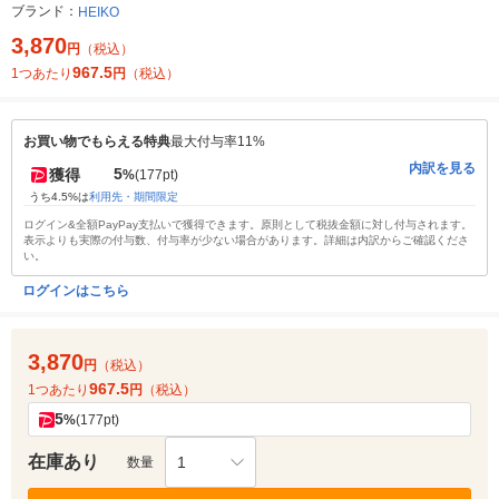
ブランド：
HEIKO
3,870
円
（税込）
967.5
1つあたり
円
（税込）
お買い物でもらえる特典
最大付与率11%
内訳を見る
5
獲得
%
(177pt)
うち4.5%は
利用先・期間限定
ログイン&全額PayPay支払いで獲得できます。原則として税抜金額に対し付与されます。
表示よりも実際の付与数、付与率が少ない場合があります。詳細は内訳からご確認くださ
い。
ログインはこちら
3,870
円
（税込）
967.5
1つあたり
円
（税込）
5
%
(177pt)
在庫あり
1
数量