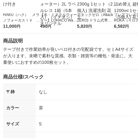
HAKU（ハク） メラ
【水・ミネラルウォー
アタックゼロ（Attack
フレアフレグラ
ノフォーカスＩＶ 4
ター】LOHACO Wate
ZERO) ドラム式専用
ROKA（イロ
5ｇ 資生堂 おまけ
11,000
r（ロハコウォータ
490
詰め替え メガジャン
5,820
イキッドリリ
6,582
円
円
円
円
付き
ー）2L ラベルレス 1
ボ 2300g 1セット（2
柔軟剤 詰め替
箱（5本入）（イチオ
個入) 洗濯洗剤 花王
大 1200ml 
商品説明
シ） オリジナル
（5個入) 花王
テープ付きで作業効率が良いベロ付きの宅配袋です。セミA4サイズ
が入ります。未晒で素朴な質感。衣類・雑貨等の梱包・発送に。大
量使いにおすすめの100枚セット。
商品仕様/スペック
〒枠
なし
カラー
茶
サイズ
S