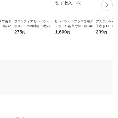
ス専用ダ
フロンティア ゆうパケット
ゆうパケットプラス専用ダ
アスクル PP荷造
：縦24cm
ポスト mini封筒 10枚パッ
ンボール箱 外寸法：縦24cm
玉巻き PPH15
m 1梱包
ク SP3702 1袋(10枚入)
×横17cm×厚さ7cm 1セット
ナル
275
1,600
239
円
円
円
（1梱包（5枚入）×5）