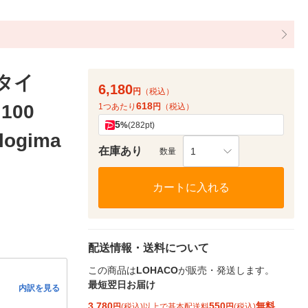
タイ
6,180
円
（税込）
618
100
1つあたり
円
（税込）
5
%
(282pt)
logima
在庫あり
1
数量
カートに入れる
配送情報・送料について
この商品は
LOHACO
が販売・発送します。
最短翌日お届け
内訳を見る
3,780
550
無料
円
(税込)以上で基本配送料
円
(税込)