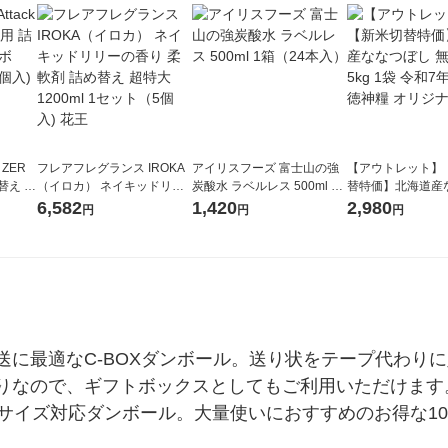
 ZER
フレアフレグランス IROKA
アイリスフーズ 富士山の強
【アウトレット】
替え メ
（イロカ） ネイキッドリリ
炭酸水 ラベルレス 500ml 1
替特価】北海道産
セット
ーの香り 柔軟剤 詰め替え 超
箱（24本入）
し 無洗米 5kg 1
6,582
1,420
2,980
円
円
円
王
特大 1200ml 1セット（5個
米 木徳神糧 オリ
入) 花王
送に最適なC-BOXダンボール。送り状をテープ代わり
りなので、ギフトボックスとしてもご利用いただけます
サイズ対応ダンボール。大量使いにおすすめのお得な10