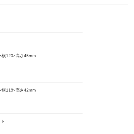
×横120×高さ45mm
×横118×高さ42mm
ート