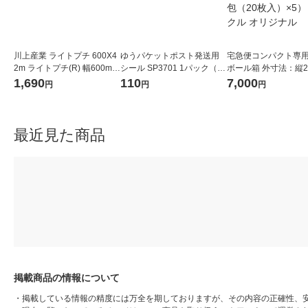
川上産業 ライトプチ 600X4
ゆうパケットポスト発送用
宅急便コンパクト専
2m ライトプチ(R) 幅600mm
シール SP3701 1パック（20
ボール箱 外寸法：縦2
×42m巻 1巻 オリジナル
枚入） 今村紙工
横25cm×厚さ5cm 1
1,690
110
7,000
円
円
円
（1梱包（20枚入）×5
スクル オリジナル
最近見た商品
掲載商品の情報について
・
掲載している情報の精度には万全を期しておりますが、その内容の正確性、