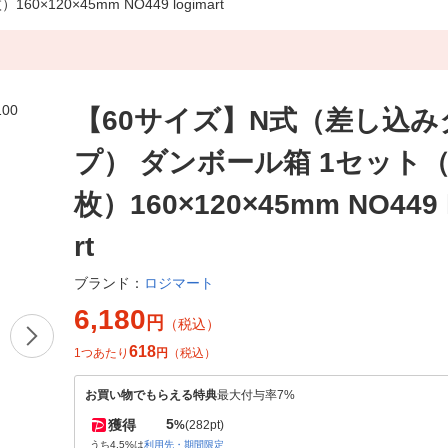
20×45mm NO449 logimart
【60サイズ】N式（差し込み
プ） ダンボール箱 1セット（
枚）160×120×45mm NO449 
rt
ロジマート
ブランド：
6,180
円
（税込）
618
1つあたり
円
（税込）
お買い物でもらえる特典
最大付与率7%
5
獲得
%
(282pt)
うち4.5%は
利用先・期間限定