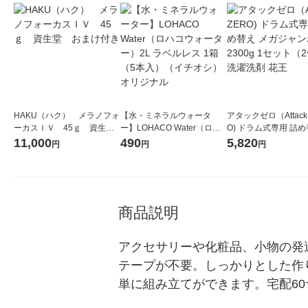
HAKU（ハク） メラノフォ
【水・ミネラルウォータ
アタックゼロ（Attack
ーカスＩＶ 45ｇ 資生
ー】LOHACO Water（ロハ
O) ドラム式専用 詰め
堂 おまけ付き
コウォーター）2L ラベルレ
ガジャンボ 2300g 1
11,000
490
5,820
円
円
円
ス 1箱（5本入）（イチオ
（2個入) 洗濯洗剤 花
シ） オリジナル
商品説明
アクセサリーや化粧品、小物の発
テープが不要。しっかりとした作
単に組み立てができます。宅配60