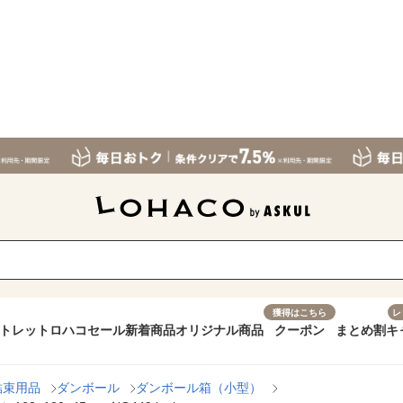
獲得はこちら
レ
トレット
ロハコセール
新着商品
オリジナル商品
クーポン
まとめ割
キ
結束用品
ダンボール
ダンボール箱（小型）