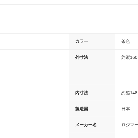
カラー
茶色
外寸法
約縦160
内寸法
約縦148
製造国
日本
メーカー名
ロジマ