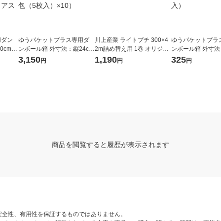
用ダン
ゆうパケットプラス専用ダ
川上産業 ライトプチ 300×4
ゆうパケットプラ
0cm×
ンボール箱 外寸法：縦24cm
2m詰め替え用 1巻 オリジナ
ンボール箱 外寸法
セット
×横17cm×厚さ7cm 1セット
ル
×横17cm×厚さ7c
3,150
1,190
325
円
円
円
） ア
（1梱包（5枚入）×10）
（5枚入）
商品を閲覧すると履歴が表示されます
安全性、有用性を保証するものではありません。