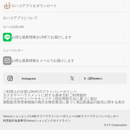
ロハコアプリをダウンロード
ロハコアプリについて
ロハコ公式LINE
お得な最新情報をLINEでお届けします
ニュースレター
お得な最新情報をメールでお届けします
Instagram
X（旧Twitter）
ご利用上の注意
LOHACOプライバシーポリシー
カスタマーハラスメントに対する基本方針
ご利用規約
アスクルのサイバーセキュリティ
特定商取引法に基づく表記
酒類販売管理者標識の掲示
古物営業法に基づく表記
医薬品の販売に関する表示
Yahoo!ショッピング
LINEヤフープライバシーポリシー
LINEヤフープライバシーセンター
利用規約
免責事項
Yahoo!ショッピングガイドライン
© LY Corporation