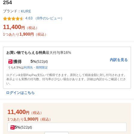
254
ブランド：
KURE
4.63 （8件のレビュー）
11,400
円
（税込）
1,900
1つあたり
円
（税込）
お買い物でもらえる特典
最大付与率16%
内訳を見る
5
獲得
%
(522pt)
うち4.5%は
利用先・期間限定
ログイン&全額PayPay支払いで獲得できます。原則として税抜金額に対し付与されます。
表示よりも実際の付与数、付与率が少ない場合があります。詳細は内訳からご確認くださ
い。
ログインはこちら
11,400
円
（税込）
1,900
1つあたり
円
（税込）
5
%
(522pt)