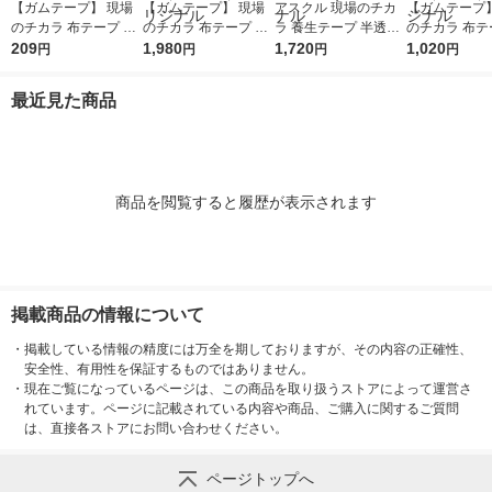
【ガムテープ】 現場
【ガムテープ】 現場
アスクル 現場のチカ
【ガムテープ】
のチカラ 布テープ 0.2
のチカラ 布テープ 0.2
ラ 養生テープ 半透明
のチカラ 布テー
0mm厚 幅50mm×長さ
209
0mm厚 幅50mm×長さ
1,980
50mm×25m YN25R 1
1,720
0mm厚 幅50
1,020
円
円
円
円
25m 茶 アスクル 1巻
25m 茶 アスクル 1セ
セット(5巻:1巻×5) オ
25m 茶 アスク
オリジナル
ット（10巻入 ） オリ
リジナル
ット（5巻入）
最近見た商品
ジナル
ナル
商品を閲覧すると履歴が表示されます
掲載商品の情報について
・
掲載している情報の精度には万全を期しておりますが、その内容の正確性、
安全性、有用性を保証するものではありません。
・
現在ご覧になっているページは、この商品を取り扱うストアによって運営さ
れています。ページに記載されている内容や商品、ご購入に関するご質問
は、直接各ストアにお問い合わせください。
ページトップへ