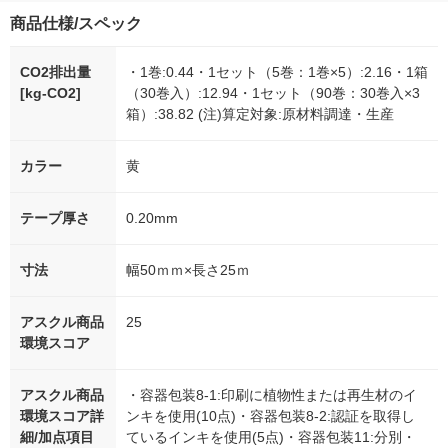
商品仕様/スペック
CO2排出量
・1巻:0.44・1セット（5巻：1巻×5）:2.16・1箱
[kg-CO2]
（30巻入）:12.94・1セット（90巻：30巻入×3
箱）:38.82 (注)算定対象:原材料調達・生産
カラー
黄
テープ厚さ
0.20mm
寸法
幅50ｍｍ×長さ25ｍ
アスクル商品
25
環境スコア
アスクル商品
・容器包装8-1:印刷に植物性または再生材のイ
環境スコア詳
ンキを使用(10点)・容器包装8-2:認証を取得し
細/加点項目
ているインキを使用(5点)・容器包装11:分別・