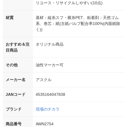
リユース・リサイクルしやすい(10点)
材質
基材：縦糸スフ・横糸PET、粘着剤：天然ゴム
系、巻芯：紙(古紙パルプ配合率100%(内面紙除
く))
おすすめ＆注
オリジナル商品
目商品
その他
油性マーカー可
メーカー名
アスクル
JANコード
4535164047838
ブランド
現場のチカラ
商品番号
AWN2754