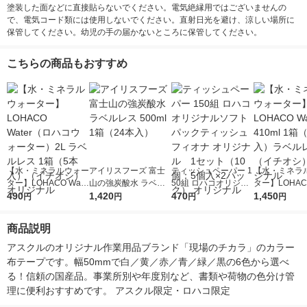
塗装した面などに直接貼らないでください。電気絶縁用ではございませんの
で、電気コード類には使用しないでください。直射日光を避け、涼しい場所に
保管してください。幼児の手の届かないところに保管してください。
こちらの商品もおすすめ
【水・ミネラルウォー
アイリスフーズ 富士
ティッシュペーパー 1
【水・ミネラ
ター】LOHACO Wate
山の強炭酸水 ラベル
50組 ロハコオリジナ
ター】LOHACO
r（ロハコウォータ
490
レス 500ml 1箱（24
1,420
ルソフトパックティッ
470
r 410ml 1箱
1,450
円
円
円
円
ー）2L ラベルレス 1
本入）
シュ フィオナ オリジ
入）ラベルレ
箱（5本入）（イチオ
ナル 1セット（10
オシ） オリジ
商品説明
シ） オリジナル
個：5個入×2パック）
オリジナル
アスクルのオリジナル作業用品ブランド「現場のチカラ」のカラー
布テープです。幅50mmで白／黄／赤／青／緑／黒の6色から選べ
る！信頼の国産品。事業所別や年度別など、書類や荷物の色分け管
理に便利おすすめです。 アスクル限定・ロハコ限定