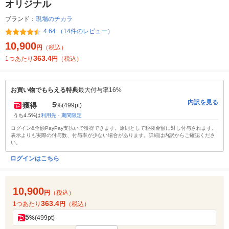
オリジナル
ブランド：
現場のチカラ
4.64 （14件のレビュー）
10,900
円
（税込）
363.4
1つあたり
円
（税込）
お買い物でもらえる特典
最大付与率16%
内訳を見る
5
獲得
%
(499pt)
うち4.5%は
利用先・期間限定
ログイン&全額PayPay支払いで獲得できます。原則として税抜金額に対し付与されます。
表示よりも実際の付与数、付与率が少ない場合があります。詳細は内訳からご確認くださ
い。
ログインはこちら
10,900
円
（税込）
363.4
1つあたり
円
（税込）
5
%
(499pt)