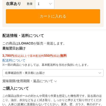
在庫あり
1
数量
カートに入れる
配送情報・送料について
この商品は
LOHACO
が販売・発送します。
最短翌日お届け
3,780
550
無料
円
(税込)以上で基本配送料
円
(税込)
配送料について
※
一部の商品につきましては、基本配送料を当社が負担いたします。
在庫確認住所：東京都にお届け
賞味期限/使用期限・返品について
ご購入について
この製品は段ボールの封かんや荷造り作業を想定した梱包用です。貼る面のほ
こり、油分、水分などをよく拭き取り、しっかりと押さえて貼り付けてくださ
い。人体に(皮膚)に直接貼らないでください。家具、壁、ガラス、車のボディ、