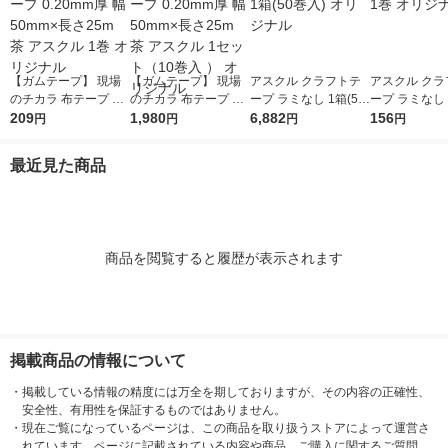
【ガムテープ】 現場
【ガムテープ】 現場
アスクル クラフトテ
アスクル クラ
のチカラ 布テープ 0.2
のチカラ 布テープ 0.2
ープ ラミなし 1箱(50
ープ ラミなし 
0mm厚 幅50mm×長さ
209
0mm厚 幅50mm×長さ
1,980
巻入) オリジナル
6,882
リジナル
156
円
円
円
円
25m 茶 アスクル 1巻
25m 茶 アスクル 1セ
オリジナル
ット（10巻入 ） オリ
最近見た商品
ジナル
商品を閲覧すると履歴が表示されます
掲載商品の情報について
・
掲載している情報の精度には万全を期しておりますが、その内容の正確性、
安全性、有用性を保証するものではありません。
・
現在ご覧になっているページは、この商品を取り扱うストアによって運営さ
れています。ページに記載されている内容や商品、ご購入に関するご質問