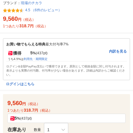
ブランド：
現場のチカラ
4.5 （6件のレビュー）
9,560
円
（税込）
318.7
1つあたり
円
（税込）
お買い物でもらえる特典
最大付与率7%
内訳を見る
5
獲得
%
(437pt)
うち4.5%は
利用先・期間限定
ログイン&全額PayPay支払いで獲得できます。原則として税抜金額に対し付与されます。
表示よりも実際の付与数、付与率が少ない場合があります。詳細は内訳からご確認くださ
い。
ログインはこちら
9,560
円
（税込）
318.7
1つあたり
円
（税込）
5
%
(437pt)
在庫あり
1
数量