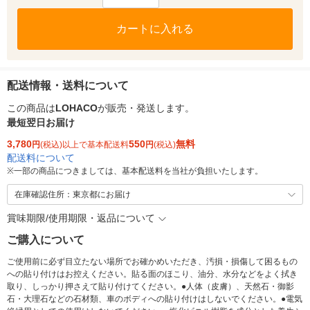
カートに入れる
配送情報・送料について
この商品は
LOHACO
が販売・発送します。
最短翌日お届け
3,780
550
無料
円
(税込)以上で基本配送料
円
(税込)
配送料について
※
一部の商品につきましては、基本配送料を当社が負担いたします。
在庫確認住所：東京都にお届け
賞味期限/使用期限・返品について
ご購入について
ご使用前に必ず目立たない場所でお確かめいただき、汚損・損傷して困るもの
への貼り付けはお控えください。貼る面のほこり、油分、水分などをよく拭き
取り、しっかり押さえて貼り付けてください。●人体（皮膚）、天然石・御影
石・大理石などの石材類、車のボディへの貼り付けはしないでください。●電気