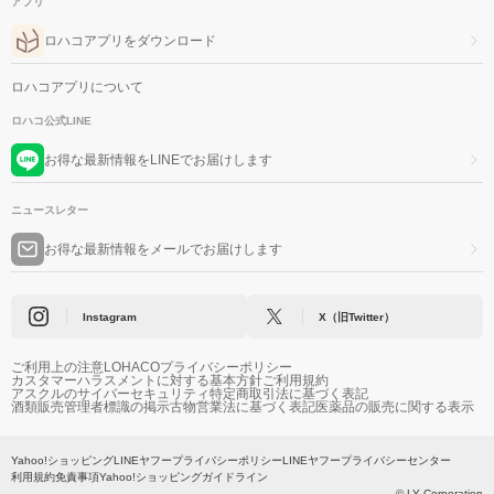
アプリ
ロハコアプリをダウンロード
ロハコアプリについて
ロハコ公式LINE
お得な最新情報をLINEでお届けします
ニュースレター
お得な最新情報をメールでお届けします
Instagram
X（旧Twitter）
ご利用上の注意
LOHACOプライバシーポリシー
カスタマーハラスメントに対する基本方針
ご利用規約
アスクルのサイバーセキュリティ
特定商取引法に基づく表記
酒類販売管理者標識の掲示
古物営業法に基づく表記
医薬品の販売に関する表示
Yahoo!ショッピング
LINEヤフープライバシーポリシー
LINEヤフープライバシーセンター
利用規約
免責事項
Yahoo!ショッピングガイドライン
© LY Corporation