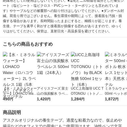
絶縁用としての使用はしないでください。●塩化ビニル樹脂を成分とした養生シ
ート（塩ビシート・塩ビクロス・PVCシート・ターポリンとも言われていま
す）やケーブルなどの被覆部への貼り付けはしないでください。●ダンボール封
緘、荷造り用ではございません。養生環境や期間によって、接着面を汚損・損
傷する場合があります。長時間貼ったままにすると、糊残りが起こります。養
生後、テープを素早く剥がすと接着面が損傷する恐れがありますので、ゆっく
りはがしてください。保管は、直射日光・高温多湿を避けてください。
こちらの商品もおすすめ
【水・ミネラルウォー
アイリスフーズ 富士
UCC上島珈琲 UCC T
ミネラルウォー
ター】LOHACO Wate
山の強炭酸水 ラベル
OTONOU（トトノ
00ml ペット
r（ロハコウォータ
490
レス 500ml 1箱（24
1,420
ウ） by BLACK無糖 5
1,284
水 ラベルレス
1,872
円
円
円
円
ー）2L ラベルレス 1
本入）
00ml 1セット（6本）
ト（48本）天
箱（5本入）（イチオ
リジナル
商品説明
シ） オリジナル
アスクルオリジナルの養生テープ。適度な粘着力なので、仮止めや
掲示などのオフィスでの用途にもご使用頂けます。油性ペンで文字