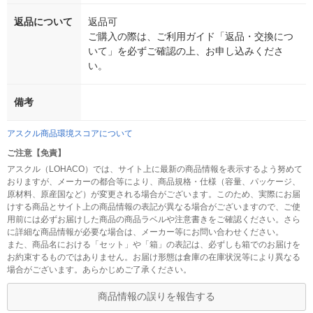
返品について
返品可
ご購入の際は、ご利用ガイド「返品・交換につ
いて」を必ずご確認の上、お申し込みくださ
い。
備考
アスクル商品環境スコアについて
ご注意【免責】
アスクル（LOHACO）では、サイト上に最新の商品情報を表示するよう努めて
おりますが、メーカーの都合等により、商品規格・仕様（容量、パッケージ、
原材料、原産国など）が変更される場合がございます。このため、実際にお届
けする商品とサイト上の商品情報の表記が異なる場合がございますので、ご使
用前には必ずお届けした商品の商品ラベルや注意書きをご確認ください。さら
に詳細な商品情報が必要な場合は、メーカー等にお問い合わせください。
また、商品名における「セット」や「箱」の表記は、必ずしも箱でのお届けを
お約束するものではありません。お届け形態は倉庫の在庫状況等により異なる
場合がございます。あらかじめご了承ください。
商品情報の誤りを報告する