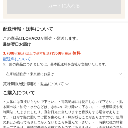
カートに入れる
配送情報・送料について
この商品は
LOHACO
が販売・発送します。
最短翌日お届け
3,780
550
無料
円
(税込)以上で基本配送料
円
(税込)
配送料について
※
一部の商品につきましては、基本配送料を当社が負担いたします。
在庫確認住所：東京都にお届け
賞味期限/使用期限・返品について
ご購入について
・人体には直接貼らないで下さい。・電気絶縁には使用しないで下さい。・貼
る面の埃・油分・水分などは、きれいに取り除いて下さい。・ご使用環境や長
時間貼ったままにしたり、直射日光に当たりますと糊残りする場合がありま
す。・はがす際に貼りつけ面を傷めたり・糊が残ることがありますので、使用
のあとが残ってもさしつかえないところを選んで下さい。・一時的な強力粘着
テープであり、長時間機能を維持するものではありません。・直射日光の当た