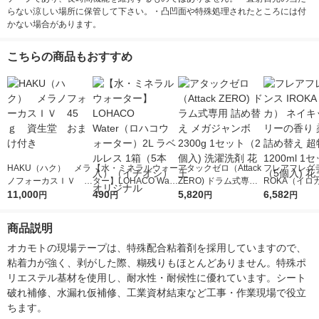
らない涼しい場所に保管して下さい。・凸凹面や特殊処理されたところには付
かない場合があります。
こちらの商品もおすすめ
HAKU（ハク） メラ
【水・ミネラルウォー
アタックゼロ（Attack
フレアフレグラ
ノフォーカスＩＶ 4
ター】LOHACO Wate
ZERO) ドラム式専用
ROKA（イロ
5ｇ 資生堂 おまけ
11,000
r（ロハコウォータ
490
詰め替え メガジャン
5,820
イキッドリリ
6,582
円
円
円
円
付き
ー）2L ラベルレス 1
ボ 2300g 1セット（2
柔軟剤 詰め替
箱（5本入）（イチオ
個入) 洗濯洗剤 花王
大 1200ml 
商品説明
シ） オリジナル
（5個入) 花王
オカモトの現場テープは、特殊配合粘着剤を採用していますので、
粘着力が強く、剥がした際、糊残りもほとんどありません。特殊ポ
リエステル基材を使用し、耐水性・耐候性に優れています。シート
破れ補修、水漏れ仮補修、工業資材結束など工事・作業現場で役立
ちます。