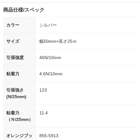
商品仕様/スペック
カラー
シルバー
サイズ
幅50mm×長さ25ｍ
引張強度
46N/10mm
粘着力
4.6N/10mm
引張強さ
123
(N/25mm)
粘着力
11.4
（Ｎ/25mm）
オレンジブッ
855-5913