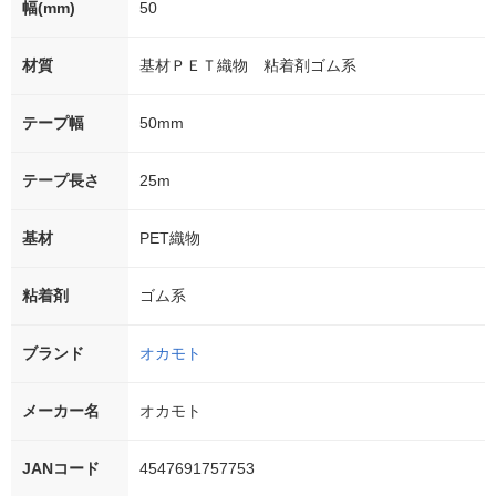
幅(mm)
50
材質
基材ＰＥＴ織物 粘着剤ゴム系
テープ幅
50mm
テープ長さ
25m
基材
PET織物
粘着剤
ゴム系
ブランド
オカモト
メーカー名
オカモト
JANコード
4547691757753