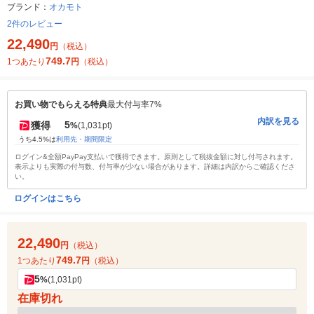
ブランド：
オカモト
2件のレビュー
22,490
円
（税込）
749.7
1つあたり
円
（税込）
お買い物でもらえる特典
最大付与率7%
内訳を見る
5
獲得
%
(1,031pt)
うち4.5%は
利用先・期間限定
ログイン&全額PayPay支払いで獲得できます。原則として税抜金額に対し付与されます。
表示よりも実際の付与数、付与率が少ない場合があります。詳細は内訳からご確認くださ
い。
ログインはこちら
22,490
円
（税込）
749.7
1つあたり
円
（税込）
5
%
(1,031pt)
在庫切れ