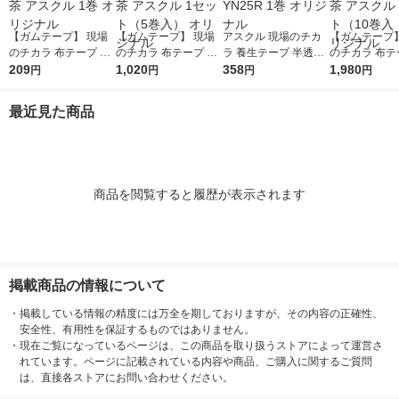
【ガムテープ】 現場
【ガムテープ】 現場
アスクル 現場のチカ
【ガムテープ】
のチカラ 布テープ 0.2
のチカラ 布テープ 0.2
ラ 養生テープ 半透明
のチカラ 布テー
0mm厚 幅50mm×長さ
209
0mm厚 幅50mm×長さ
1,020
50mm×25m YN25R 1
358
0mm厚 幅50
1,980
円
円
円
円
25m 茶 アスクル 1巻
25m 茶 アスクル 1セ
巻 オリジナル
25m 茶 アスク
オリジナル
ット（5巻入） オリジ
ット（10巻入 
最近見た商品
ナル
ジナル
商品を閲覧すると履歴が表示されます
掲載商品の情報について
・
掲載している情報の精度には万全を期しておりますが、その内容の正確性、
安全性、有用性を保証するものではありません。
・
現在ご覧になっているページは、この商品を取り扱うストアによって運営さ
れています。ページに記載されている内容や商品、ご購入に関するご質問
は、直接各ストアにお問い合わせください。