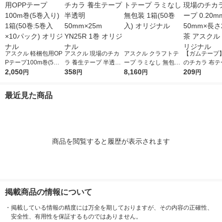
アスクル 軽梱包用OP
アスクル 現場のチカ
アスクル クラフトテ
【ガムテープ】
Pテープ100m巻(5巻
ラ 養生テープ 半透明
ープ ラミなし 無包装
のチカラ 布テー
入り) 1箱(50巻:5巻入
2,050
50mm×25m YN25R 1
358
1箱(50巻入) オリジナ
8,160
0mm厚 幅50
209
円
円
円
円
×10パック) オリジナ
巻 オリジナル
ル
25m 茶 アスク
ル
オリジナル
最近見た商品
商品を閲覧すると履歴が表示されます
掲載商品の情報について
・
掲載している情報の精度には万全を期しておりますが、その内容の正確性、
安全性、有用性を保証するものではありません。