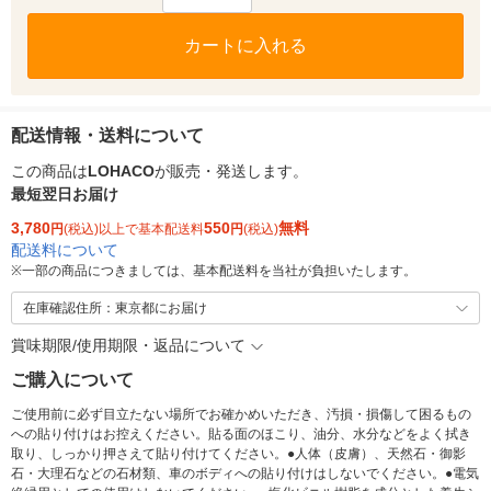
カートに入れる
配送情報・送料について
この商品は
LOHACO
が販売・発送します。
最短翌日お届け
3,780
550
無料
円
(税込)以上で基本配送料
円
(税込)
配送料について
※
一部の商品につきましては、基本配送料を当社が負担いたします。
在庫確認住所：東京都にお届け
賞味期限/使用期限・返品について
ご購入について
ご使用前に必ず目立たない場所でお確かめいただき、汚損・損傷して困るもの
への貼り付けはお控えください。貼る面のほこり、油分、水分などをよく拭き
取り、しっかり押さえて貼り付けてください。●人体（皮膚）、天然石・御影
石・大理石などの石材類、車のボディへの貼り付けはしないでください。●電気