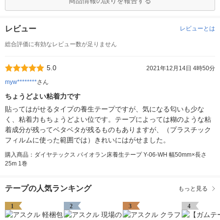
商品情報の誤りを報告する
レビュー
レビューとは
総合評価に有効なレビュー数が足りません
5.0
2021年12月14日 4時50分
myw********
さん
ちょうどよい粘着力です
貼ってはがせるタイプの養生テープですが、気になる匂いも少な
く、粘着力もちょうどよい位です。テープによっては糊のような粘
着成分が残ってベタベタが残るものもありますが、（プラスチック
フィルムに使った範囲では）きれいにはがせました。
購入商品：ダイヤテックス パイオラン床養生テープ Y-06-WH 幅50mm×長さ
25m 1巻
テープの人気ランキング
もっと見る
1
2
3
4