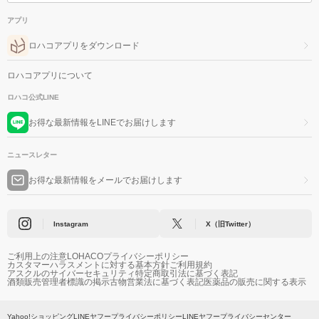
アプリ
ロハコアプリをダウンロード
ロハコアプリについて
ロハコ公式LINE
お得な最新情報をLINEでお届けします
ニュースレター
お得な最新情報をメールでお届けします
Instagram
X（旧Twitter）
ご利用上の注意
LOHACOプライバシーポリシー
カスタマーハラスメントに対する基本方針
ご利用規約
アスクルのサイバーセキュリティ
特定商取引法に基づく表記
酒類販売管理者標識の掲示
古物営業法に基づく表記
医薬品の販売に関する表示
Yahoo!ショッピング
LINEヤフープライバシーポリシー
LINEヤフープライバシーセンター