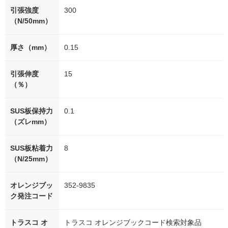
引張強度
300
（N/50mm）
厚さ（mm）
0.15
引張伸度
15
（％）
SUS板保持力
0.1
（ズレmm）
SUS板粘着力
8
（N/25mm）
オレンジブッ
352-9835
ク発注コード
トラスコ オ
トラスコ オレンジブックコード検索対象品