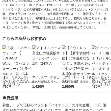
絶縁用としての使用はしないでください。●塩化ビニル樹脂を成分とした養生シ
ート（塩ビシート・塩ビクロス・PVCシート・ターポリンとも言われていま
す）やケーブルなどの被覆部への貼り付けはしないでください。●ダンボール封
緘、荷造り用ではございません。養生環境や期間によって、接着面を汚損・損
傷する場合があります。長時間貼ったままにすると、糊残りが起こります。養
生後、テープを素早く剥がすと接着面が損傷する恐れがありますので、ゆっく
りはがしてください。保管は、直射日光・高温多湿を避けてください。
こちらの商品もおすすめ
【水・ミネラルウォー
アイリスフーズ 富士
【アウトレット】【新
ティッシュペー
ター】LOHACO Wate
山の強炭酸水 ラベル
米切替特価】北海道産
50組 ロハコ
r（ロハコウォータ
490
レス 500ml 1箱（24
1,420
ななつぼし 無洗米 5k
2,980
ルソフトパッ
470
円
円
円
円
ー）2L ラベルレス 1
本入）
g 1袋 令和7年産 米 木
シュ フィオナ
箱（5本入）（イチオ
徳神糧 オリジナル
ナル 1セット
商品説明
シ） オリジナル
個：5個入×2
オリジナル
養生テープで信頼のブランド「パイオラン」の床養生用テープ。適
度な粘着力でのり残りがしにくいです。手で簡単に切ることがで