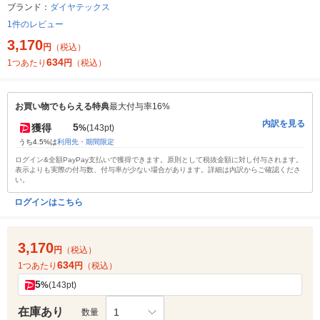
ブランド：
ダイヤテックス
1件のレビュー
3,170
円
（税込）
634
1つあたり
円
（税込）
お買い物でもらえる特典
最大付与率16%
内訳を見る
5
獲得
%
(143pt)
うち4.5%は
利用先・期間限定
ログイン&全額PayPay支払いで獲得できます。原則として税抜金額に対し付与されます。
表示よりも実際の付与数、付与率が少ない場合があります。詳細は内訳からご確認くださ
い。
ログインはこちら
3,170
円
（税込）
634
1つあたり
円
（税込）
5
%
(143pt)
在庫あり
1
数量