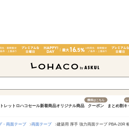
獲得はこちら
レ
トレット
ロハコセール
新着商品
オリジナル商品
クーポン
まとめ割
キ
プ・両面テープ
両面テープ
建築用 厚手 強力両面テープ PBA-20R