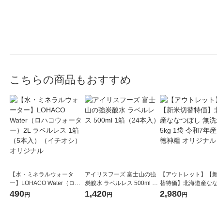
こちらの商品もおすすめ
【水・ミネラルウォータ
アイリスフーズ 富士山の強
【アウトレット】【
ー】LOHACO Water（ロハ
炭酸水 ラベルレス 500ml 1
替特価】北海道産な
コウォーター）2L ラベルレ
箱（24本入）
し 無洗米 5kg 1袋 
490
1,420
2,980
円
円
円
ス 1箱（5本入）（イチオ
米 木徳神糧 オリジナ
シ） オリジナル