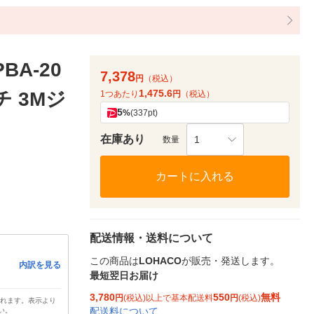
A-20
7,378
円
（税込）
1,475.6
チ 3Mジ
1つあたり
円
（税込）
5
%
(337pt)
在庫あり
1
数量
カートに入れる
配送情報・送料について
この商品は
LOHACO
が販売・発送します。
内訳を見る
最短翌日お届け
3,780
550
無料
円
(税込)以上で基本配送料
円
(税込)
されます。表示より
配送料について
い。