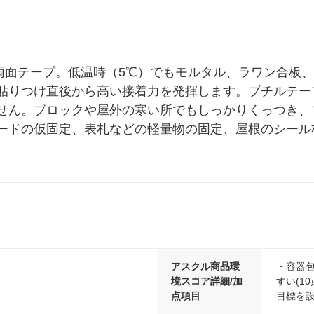
ル
両面テープ。低温時（5℃）でもモルタル、ラワン合板
貼りつけ直後から高い接着力を発揮します。ブチルテー
せん。ブロックや屋外の寒い所でもしっかりくっつき、
ードの仮固定、表札などの軽量物の固定、屋根のシール
アスクル商品環
・容器包
境スコア詳細/加
すい(10
点項目
目標を設