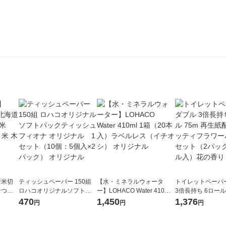
新米切
ティッシュペーパー 150組
【水・ミネラルウォータ
トイレットペーパ
なつぼ
ロハコオリジナルソフトパ
ー】LOHACO Water 410ml
3倍長持ち 6ロール 75m 再
令和7年産
ックティッシュ フィオナ オ
1箱（20本入）ラベルレス
紙配合 スコッテ
470
1,450
1,376
円
円
円
ル
リジナル 1セット（10個：
（イチオシ） オリジナル
パック 1セット（2
5個入×2パック） オリジナ
ロール入）花の香