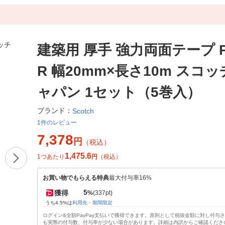
建築用 厚手 強力両面テープ PB
R 幅20mm×長さ10m スコッ
ャパン 1セット（5巻入）
ブランド：
Scotch
1件のレビュー
7,378
円
（税込）
1,475.6
1つあたり
円
（税込）
お買い物でもらえる特典
最大付与率16%
5
獲得
%
(337pt)
うち4.5%は
利用先・期間限定
ログイン&全額PayPay支払いで獲得できます。原則として税抜金額に対し付与
も実際の付与数、付与率が少ない場合があります。詳細は内訳からご確認くださ