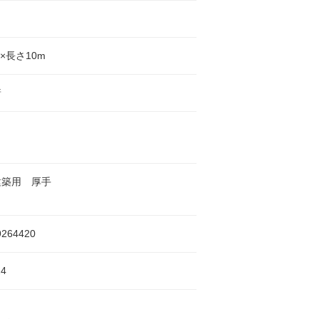
×長さ10m
着
建築用 厚手
9264420
4