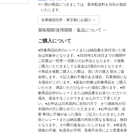
※
一部の商品につきましては、基本配送料を当社が負担
いたします。
在庫確認住所：東京都にお届け
賞味期限/使用期限・返品について
ご購入について
●対象商品以外のレシートまたは納品書を添付頂いた場
合は対象外となります。●2026年1月16日までの期間中
ご応募は一世帯一 回限りのお申込となります。※複数
ご購入いただきましても返金は1個分のみとなります。
※商品を複数ご購入した際は、高い方の購入 額をご返
金致します。※記入漏れ不備がある場合、応募無効にな
る場合がございます。●返金の対象は対象商品を ご購入
いただき、満足いただけなかった場合に限ります。●対
象商品以外のレシートまたは納品書をお送りいただいた
場合、返金することができま せんのでご了承くださ
い。●お申込は日本国内に在住の方で、かつ連絡先が日
本国内の方に限らせていただきます。●お申込の際、必
要 事項に不備があった場合・ご記入いただきました内
容とレシートまたは納品書の内容が異なる場合は、無効
となります。その際の返金はいたしかねま す。●発送先
情報の不備、転居先が不明、長期不在等により普通為替