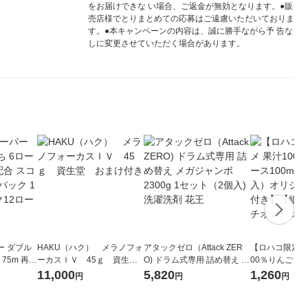
をお届けできな い場合、ご返金が無効となります。●販
売店様でとりまとめての応募はご遠慮いただいておりま
す。●本キャンペーンの内容は、誠に勝手ながら予 告な
しに変更させていただく場合があります。
ー ダブル
HAKU（ハク） メラノフォ
アタックゼロ（Attack ZER
【ロハコ限定】
生
ーカスＩＶ 45ｇ 資生
O) ドラム式専用 詰め替え メ
00％りんごジュー
ィフラワー
堂 おまけ付き
ガジャンボ 2300g 1セット
箱（18本入）
11,000
5,820
1,260
円
円
円
パック12
（2個入) 洗濯洗剤 花王
【クイズ付き】
り
ク】（イチオシ