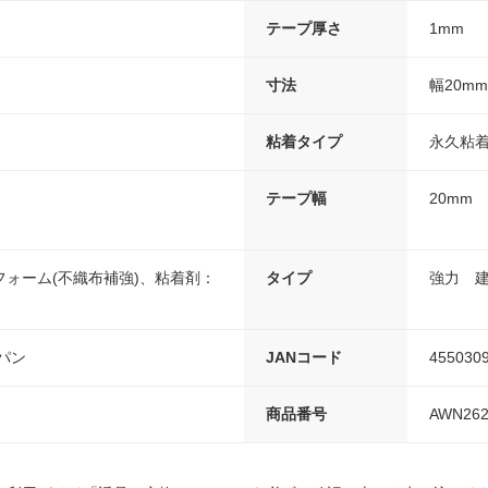
テープ厚さ
1mm
寸法
幅20mm
粘着タイプ
永久粘
テープ幅
20mm
ォーム(不織布補強)、粘着剤：
タイプ
強力 
パン
JANコード
455030
商品番号
AWN262