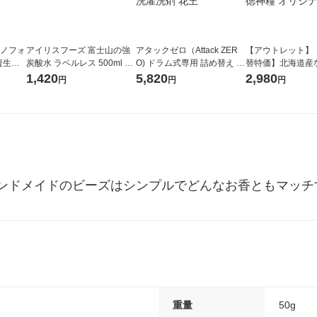
ラノフォ
アイリスフーズ 富士山の強
アタックゼロ（Attack ZER
【アウトレット】
資生
炭酸水 ラベルレス 500ml 1
O) ドラム式専用 詰め替え メ
替特価】北海道産
箱（24本入）
ガジャンボ 2300g 1セット
し 無洗米 5kg 1
1,420
5,820
2,980
円
円
円
（2個入) 洗濯洗剤 花王
米 木徳神糧 オリ
ンドメイドのビーズはシンプルでどんなお香ともマッチ
重量
50g