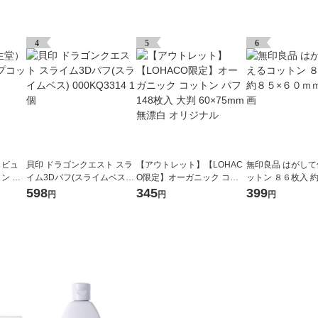
4
5
6
 ビュ
貝印 ドラゴンクエスト スラ
【アウトレット】【LOHAC
無印良品 はがし
 G 1
イム3Dパフ(スライムベス) 0
O限定】オーガニック コッ
ットン ８６枚入 
00KQ3314 1個
トン パフ 148枚入 大判 60×
０ｍｍ 良品計画
598
345
399
円
円
円
75mm 無漂白 オリジナル