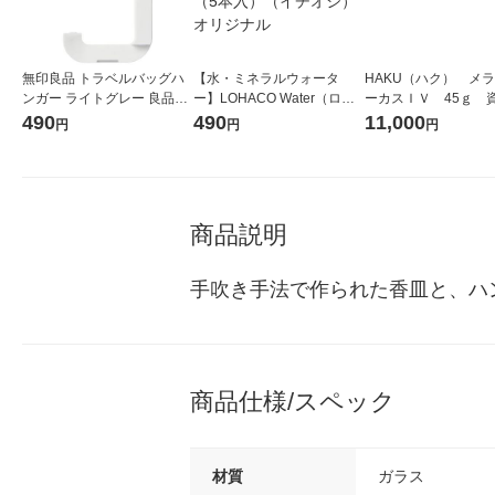
無印良品 トラベルバッグハ
【水・ミネラルウォータ
HAKU（ハク） メ
ンガー ライトグレー 良品計
ー】LOHACO Water（ロハ
ーカスＩＶ 45ｇ 
画
コウォーター）2L ラベルレ
堂 おまけ付き
490
490
11,000
円
円
円
ス 1箱（5本入）（イチオ
シ） オリジナル
商品説明
手吹き手法で作られた香皿と、ハ
商品仕様/スペック
材質
ガラス