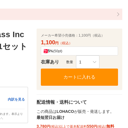
s Inc
メーカー希望小売価格：
1,100円（税込）
1,100
円
（税込）
 1セット
5
%
(50pt)
在庫あり
1
数量
カートに入れる
内訳を見る
配送情報・送料について
この商品は
LOHACO
が販売・発送します。
されます。表示より
最短翌日お届け
い。
3,780
550
無料
円
(税込)以上で基本配送料
円
(税込)