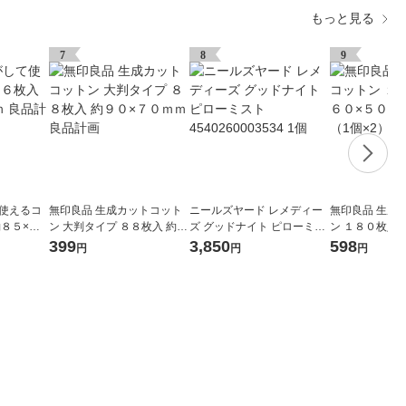
もっと見る
7
8
9
て使えるコ
無印良品 生成カットコット
ニールズヤード レメディー
無印良品 生成
約８５×６
ン 大判タイプ ８８枚入 約９
ズ グッドナイト ピローミス
ン １８０枚入 
０×７０ｍｍ 良品計画
ト 4540260003534 1個
ｍｍ 1セット（
399
3,850
598
円
円
円
計画