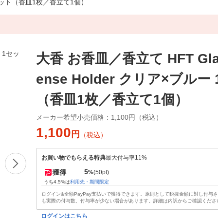
ー 1セット（香皿1枚／香立て1個）
大香 お香皿／香立て HFT Glas
ense Holder クリア×ブルー
（香皿1枚／香立て1個）
メーカー希望小売価格：
1,100円（税込）
1,100
円
（税込）
お買い物でもらえる特典
最大付与率11%
5
獲得
%
(50pt)
うち4.5%は
利用先・期間限定
ログイン&全額PayPay支払いで獲得できます。原則として税抜金額に対し付与
も実際の付与数、付与率が少ない場合があります。詳細は内訳からご確認くださ
ログインはこちら