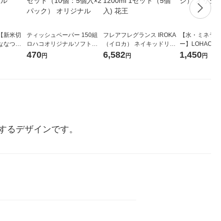
【新米切
ティッシュペーパー 150組
フレアフレグランス IROKA
【水・ミネラル
ななつぼ
ロハコオリジナルソフトパ
（イロカ） ネイキッドリリ
ー】LOHACO Wa
袋 令和7年産
ックティッシュ フィオナ オ
ーの香り 柔軟剤 詰め替え 超
1箱（20本入
470
6,582
1,450
円
円
円
ジナル
リジナル 1セット（10個：
特大 1200ml 1セット（5個
（イチオシ） 
5個入×2パック） オリジナ
入) 花王
ル
するデザインです。