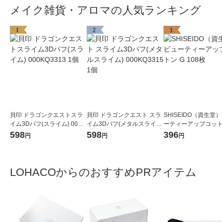
メイク雑貨・アロマの人気ランキング
1
2
3
貝印 ドラゴンクエストスラ
貝印 ドラゴンクエスト スラ
SHISEIDO（資生堂）
イム3Dパフ(スライム) 000K
イム3Dパフ(メタルスライ
ーティーアップコットン
Q3313 1個
ム) 000KQ3315 1個
08枚
598
598
396
円
円
円
LOHACOからのおすすめPRアイテム