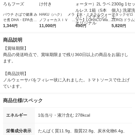
パウチ さばで健康 み
HAKU（ハク） メラ
【水・ミネラルウォー
アタックゼロ（A
そ煮 DHA・EPA含有
ノフォーカスＩＶ 4
ター】LOHACO Wate
ZERO) ドラ
90g 1セット（6個）
1,344
5ｇ 資生堂 おまけ
11,000
r（ロハコウォータ
490
詰め替え メガ
5,820
円
円
円
円
はごろもフーズ
付き
ー）2L ラベルレス 1
ボ 2300g 1
箱（5本入）（イチオ
個入) 洗濯洗剤
商品説明
シ） オリジナル
【賞味期限】

商品の発送時点で、賞味期限まで残り360日以上の商品をお届けし
ます。

【商品説明】

ノルウェーサバをフィレー状に入れました。トマトソースで仕上げ
ています。
商品仕様/スペック
エネルギー
1缶当り・液汁含む 278kcal
栄養成分表示
たんぱく質11.9g、脂質22.8g、炭水化物6.4g、