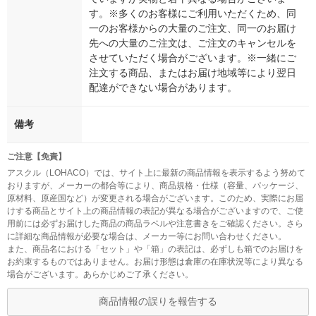
す。※多くのお客様にご利用いただくため、同
一のお客様からの大量のご注文、同一のお届け
先への大量のご注文は、ご注文のキャンセルを
させていただく場合がございます。※一緒にご
注文する商品、またはお届け地域等により翌日
配達ができない場合があります。
備考
ご注意【免責】
アスクル（LOHACO）では、サイト上に最新の商品情報を表示するよう努めて
おりますが、メーカーの都合等により、商品規格・仕様（容量、パッケージ、
原材料、原産国など）が変更される場合がございます。このため、実際にお届
けする商品とサイト上の商品情報の表記が異なる場合がございますので、ご使
用前には必ずお届けした商品の商品ラベルや注意書きをご確認ください。さら
に詳細な商品情報が必要な場合は、メーカー等にお問い合わせください。
また、商品名における「セット」や「箱」の表記は、必ずしも箱でのお届けを
お約束するものではありません。お届け形態は倉庫の在庫状況等により異なる
場合がございます。あらかじめご了承ください。
商品情報の誤りを報告する