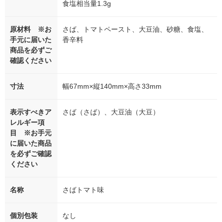
食塩相当量1.3g
原材料 ※お
さば、トマトペースト、大豆油、砂糖、食塩、
手元に届いた
香辛料
商品を必ずご
確認ください
寸法
幅67mm×縦140mm×高さ33mm
表示すべきア
さば（さば）、大豆油（大豆）
レルギー項
目 ※お手元
に届いた商品
を必ずご確認
ください
名称
さばトマト味
個別包装
なし