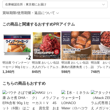
在庫確認住所：東京都にお届け
賞味期限/使用期限・返品について
この商品と関連するおすすめPRアイテム
明治屋 ウインナーソ
明治屋 おいしい缶詰
明治屋 おいしい缶詰
明治屋 おい
ーセージ 90g 1セット
大人のプレミアムコン
豚肉の黒酢角煮（うず
詰 プレミア
（1個×2）缶詰
1,340
ビーフ 燻製風味 1個
845
ら卵入り） 1個
598
コンビーフ 
748
円
円
円
円
こちらの商品もおすすめ