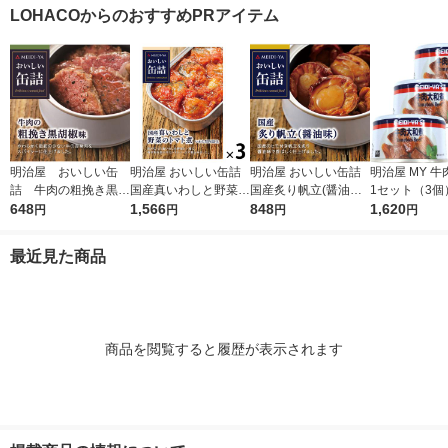
ック
3）キッコーマン 素材
まぐろ缶
2） さば缶 サ
LOHACOからのおすすめPRアイテム
缶詰 トマト
缶 魚介缶詰 素
明治屋 おいしい缶
明治屋 おいしい缶詰
明治屋 おいしい缶詰
明治屋 MY 
詰 牛肉の粗挽き黒胡
国産真いわしと野菜の
国産炙り帆立(醤油味)
1セット（3個
椒味 1缶
648
トマト煮 1セット（3
1,566
425529 1缶
848
1,620
円
円
円
円
缶）
最近見た商品
商品を閲覧すると履歴が表示されます