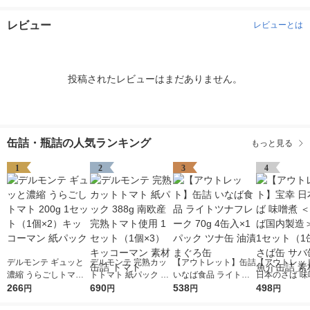
レビュー
レビューとは
投稿されたレビューはまだありません。
缶詰・瓶詰の人気ランキング
もっと見る
1
2
3
4
デルモンテ ギュッと
デルモンテ 完熟カッ
【アウトレット】缶詰
【アウトレッ
濃縮 うらごしトマト
トトマト 紙パック 38
いなば食品 ライトツ
日本のさば 味
200g 1セット（1個×
266
8g 南欧産完熟トマト
690
ナフレーク 70g 4缶入
538
国内さば国内製
498
円
円
円
円
2）キッコーマン 紙パ
使用 1セット（1個×
×1パック ツナ缶 油漬
90g 1セット