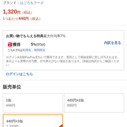
ブランド：
はごろもフーズ
1,320
円
（税込）
440
1つあたり
円
（税込）
お買い物でもらえる特典
最大付与率7%
内訳を見る
5
獲得
%
(60pt)
うち4.5%は
利用先・期間限定
ログイン&全額PayPay支払いで獲得できます。原則として税抜金額に対し付与されます。
表示よりも実際の付与数、付与率が少ない場合があります。詳細は内訳からご確認くださ
い。
ログインはこちら
販売単位
1缶
445円×2缶
448円
890円
440円×3缶
1,320円