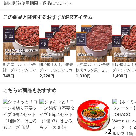
賞味期限/使用期限・返品について
この商品と関連するおすすめPRアイテム
明治屋 おいしい缶
明治屋 おいしい缶詰
明治屋 おいしい缶詰
明治屋 おいし
詰 プレミアムほぐし
プレミアムほぐしコン
桜肉ユッケ風 1セット
プレミアムほ
コンビーフ 1缶
748
ビーフ 1セット（3
2,220
（2個）
1,330
ビーフ 1セッ
1,490
円
円
円
円
缶）
缶）
こちらの商品もおすすめ