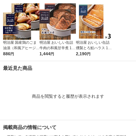
素材缶
明治屋 国産鶏のごま
明治屋 おいしい缶詰
明治屋 おいしい缶詰
油漬（和風アヒージ
牛肉の和風甘辛煮 1セ
燻製とろ鮭ハラス 1セ
ョ） 1セット（2缶）
886
ット（2個）
1,444
ット（3個）
2,190
円
円
円
最近見た商品
商品を閲覧すると履歴が表示されます
掲載商品の情報について