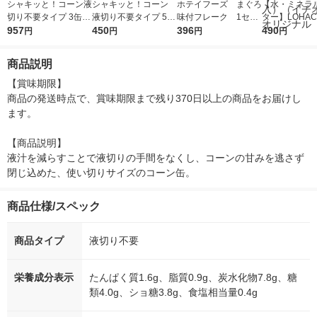
シャキッと！コーン液
シャキッと！コーン
ホテイフーズ まぐろ
【水・ミネラ
切り不要タイプ 3缶 1
液切り不要タイプ 55g
味付フレーク 1セッ
ター】LOHACO
セット（1個×2） はご
957
1セット（1個×3）は
450
ト（2個） 缶詰
396
r（ロハコウォ
490
円
円
円
円
ろもフーズ 缶詰
ごろもフーズ 缶詰
ー）2L ラベル
箱（5本入）
商品説明
シ） オリジナ
【賞味期限】

商品の発送時点で、賞味期限まで残り370日以上の商品をお届けし
ます。

【商品説明】

液汁を減らすことで液切りの手間をなくし、コーンの甘みを逃さず
閉じ込めた、使い切りサイズのコーン缶。
商品仕様/スペック
商品タイプ
液切り不要
栄養成分表示
たんぱく質1.6g、脂質0.9g、炭水化物7.8g、糖
類4.0g、ショ糖3.8g、食塩相当量0.4g