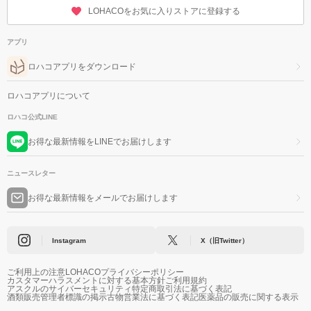
LOHACOをお気に入りストアに登録する
アプリ
ロハコアプリをダウンロード
ロハコアプリについて
ロハコ公式LINE
お得な最新情報をLINEでお届けします
ニュースレター
お得な最新情報をメールでお届けします
Instagram
X（旧Twitter）
ご利用上の注意
LOHACOプライバシーポリシー
カスタマーハラスメントに対する基本方針
ご利用規約
アスクルのサイバーセキュリティ
特定商取引法に基づく表記
酒類販売管理者標識の掲示
古物営業法に基づく表記
医薬品の販売に関する表示