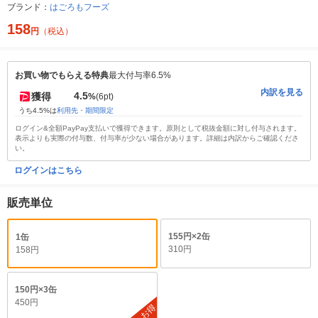
ブランド：
はごろもフーズ
158
円
（税込）
お買い物でもらえる特典
最大付与率6.5%
内訳を見る
4.5
獲得
%
(6pt)
うち4.5%は
利用先・期間限定
ログイン&全額PayPay支払いで獲得できます。原則として税抜金額に対し付与されます。
表示よりも実際の付与数、付与率が少ない場合があります。詳細は内訳からご確認くださ
い。
ログインはこちら
販売単位
155円×2缶
1缶
310円
158円
150円×3缶
450円
お得