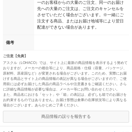
一のお客様からの大量のご注文、同一のお届け
先への大量のご注文は、ご注文のキャンセルを
させていただく場合がございます。※一緒にご
注文する商品、またはお届け地域等により翌日
配達ができない場合があります。
備考
ご注意【免責】
アスクル（LOHACO）では、サイト上に最新の商品情報を表示するよう努めて
おりますが、メーカーの都合等により、商品規格・仕様（容量、パッケージ、
原材料、原産国など）が変更される場合がございます。このため、実際にお届
けする商品とサイト上の商品情報の表記が異なる場合がございますので、ご使
用前には必ずお届けした商品の商品ラベルや注意書きをご確認ください。さら
に詳細な商品情報が必要な場合は、メーカー等にお問い合わせください。
また、商品名における「セット」や「箱」の表記は、必ずしも箱でのお届けを
お約束するものではありません。お届け形態は倉庫の在庫状況等により異なる
場合がございます。あらかじめご了承ください。
商品情報の誤りを報告する