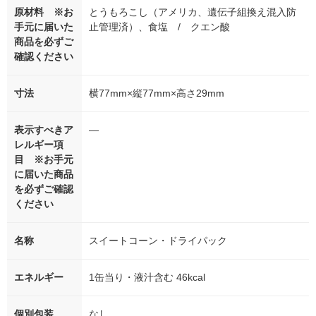
原材料 ※お
とうもろこし（アメリカ、遺伝子組換え混入防
手元に届いた
止管理済）、食塩 / クエン酸
商品を必ずご
確認ください
寸法
横77mm×縦77mm×高さ29mm
表示すべきア
―
レルギー項
目 ※お手元
に届いた商品
を必ずご確認
ください
名称
スイートコーン・ドライパック
エネルギー
1缶当り・液汁含む 46kcal
個別包装
なし