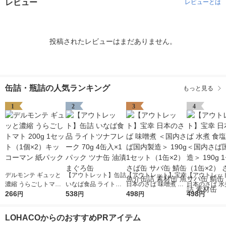
レビュー
レビューとは
投稿されたレビューはまだありません。
缶詰・瓶詰の人気ランキング
もっと見る
1
2
3
4
デルモンテ ギュッと
【アウトレット】缶詰
【アウトレット】宝幸
【アウトレッ
濃縮 うらごしトマト
いなば食品 ライトツ
日本のさば 味噌煮 ＜
日本のさば 水
200g 1セット（1個×
266
ナフレーク 70g 4缶入
538
国内さば国内製造＞ 1
498
不使用 ＜国内
498
円
円
円
円
2）キッコーマン 紙パ
×1パック ツナ缶 油漬
90g 1セット（1缶×
内製造＞ 190
ック
まぐろ缶
2） さば缶 サバ缶 鯖
ト（1缶×2）
LOHACOからのおすすめPRアイテム
缶 魚介缶詰 素材缶 魚
サバ缶 鯖缶 