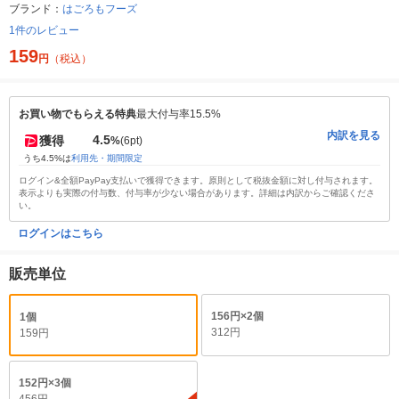
ブランド：
はごろもフーズ
1件のレビュー
159
円
（税込）
お買い物でもらえる特典
最大付与率15.5%
内訳を見る
4.5
獲得
%
(6pt)
うち4.5%は
利用先・期間限定
ログイン&全額PayPay支払いで獲得できます。原則として税抜金額に対し付与されます。
表示よりも実際の付与数、付与率が少ない場合があります。詳細は内訳からご確認くださ
い。
ログインはこちら
販売単位
156円×2個
1個
312円
159円
152円×3個