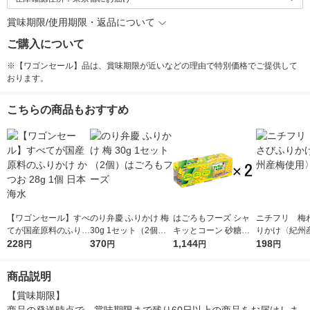
賞味期限/使用期限・返品について
ご購入について
※【ワゴンセール】品は、賞味期限が近いなどの理由で特別価格でご提供して
おります。
こちらの商品もおすすめ
【ワゴンセール】すべ
のり弁慶 ふりかけ 梅
はごろもフーズ シャ
ニチフリ 梅
てが国産原料のふりか
30g 1セット（2個）
キッとコーン 砂糖不
りかけ〈紀州
け かつお 28g 1個 日
228
はごろもフーズ
370
使用 3缶パック 2セッ
1,144
198
用〉 1個
円
円
円
円
本海水
ト 缶詰 コーン缶
商品説明
【賞味期限】
