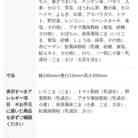
ちゃ、紫さつまいも、チンゲン菜、パセリ、人
参、セロリ、苦瓜、ほうれん草、桑の葉、モロ
ヘイヤ、よもぎ、白菜、アスパラガス、トマ
ト、野沢菜、レンコン）、コーンスターチ、食
塩、その他）、アオサ風味顆粒（食塩、砂糖、
その他）、かぼちゃ、抹茶風味ごま（いりご
ま、食塩、砂糖、しょうゆ、抹茶、その他）、
赤ピーマン、鮭風味顆粒（乳糖、砂糖、食塩、
鮭エキス、その他）、のり、（一部に小麦・乳
成分・ごま・さけ・大豆を含む）
寸法
幅145mm×奥行13mm×高さ200mm
表示すべきア
いりごま（ごま）、トマト顆粒（乳成分）、野
レルギー項
菜顆粒（乳成分）、アオサ風味顆粒（乳成分、
目 ※お手元
小麦）、抹茶風味ごま（小麦、ごま、大豆）、
に届いた商品
鮭風味顆粒（乳成分、さけ）
を必ずご確認
ください