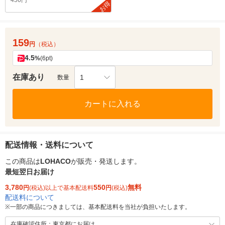
456円
お得
159
円
（税込）
4.5
%
(6pt)
在庫あり
1
数量
カートに入れる
配送情報・送料について
この商品は
LOHACO
が販売・発送します。
最短翌日お届け
3,780
550
無料
円
(税込)以上で基本配送料
円
(税込)
配送料について
※
一部の商品につきましては、基本配送料を当社が負担いたします。
在庫確認住所：東京都にお届け