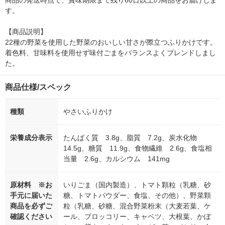
商品の発送時点で、賞味期限まで残り60日以上の商品をお届けしま
す。

【商品説明】

22種の野菜を使用した野菜のおいしい甘さが際立つふりかけです。
着色料、甘味料を使用せず味付ごまをバランスよくブレンドしまし
た。
商品仕様/スペック
種類
やさいふりかけ
栄養成分表示
たんぱく質 3.8g、脂質 7.2g、炭水化物
14.5g、糖質 11.9g、食物繊維 2.6g、食塩相
当量 2.6g、カルシウム 141mg
原材料 ※お
いりごま（国内製造）、トマト顆粒（乳糖、砂
手元に届いた
糖、トマトパウダー、食塩、その他）、野菜顆
商品を必ずご
粒（乳糖、砂糖、混合野菜粉末（大麦若葉、ケ
確認ください
ール、ブロッコリー、キャベツ、大根葉、かぼ