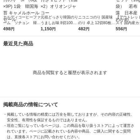
カルディコーヒーファ
元祖どっさり韓国のり
ニコニコのり 国産味
【アウトレッ
ーム ソチョン 韓国
うましお味 8切100枚
のり 卓上 12切80枚 1
スイ 国内産カ
伝統味付のり 9P（8
498
チャック付き 1セット
1,150
個 海苔
482
かめ 1セット（
556
円
円
円
円
枚×9P) 1袋 韓国海苔
（1個×2）オリオンジ
袋） 若布 
キャメルホールセール
ャコー
本産 三陸わ
最近見た商品
商品を閲覧すると履歴が表示されます
掲載商品の情報について
・
掲載している情報の精度には万全を期しておりますが、その内容の正確性、
安全性、有用性を保証するものではありません。
・
現在ご覧になっているページは、この商品を取り扱うストアによって運営さ
れています。ページに記載されている内容や商品、ご購入に関するご質問
は、直接各ストアにお問い合わせください。