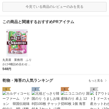
今見ている商品のレビューのみを見る
この商品と関連するおすすめPRアイテム
丸美屋 業務用 ふり
かけ4種詰め合わせ
1個（2.5g×40袋) 4
548
円
種アソート各10袋入
乾物・海苔の人気ランキング
もっと見る
1
2
3
4