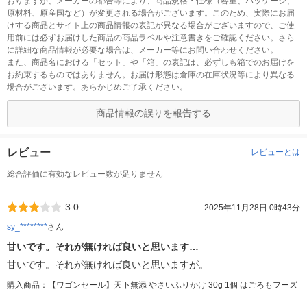
おりますが、メーカーの都合等により、商品規格・仕様（容量、パッケージ、
原材料、原産国など）が変更される場合がございます。このため、実際にお届
けする商品とサイト上の商品情報の表記が異なる場合がございますので、ご使
用前には必ずお届けした商品の商品ラベルや注意書きをご確認ください。さら
に詳細な商品情報が必要な場合は、メーカー等にお問い合わせください。
また、商品名における「セット」や「箱」の表記は、必ずしも箱でのお届けを
お約束するものではありません。お届け形態は倉庫の在庫状況等により異なる
場合がございます。あらかじめご了承ください。
商品情報の誤りを報告する
レビュー
レビューとは
総合評価に有効なレビュー数が足りません
3.0
2025年11月28日 0時43分
sy_********
さん
甘いです。それが無ければ良いと思います…
甘いです。それが無ければ良いと思いますが。
購入商品：【ワゴンセール】天下無添 やさいふりかけ 30g 1個 はごろもフーズ