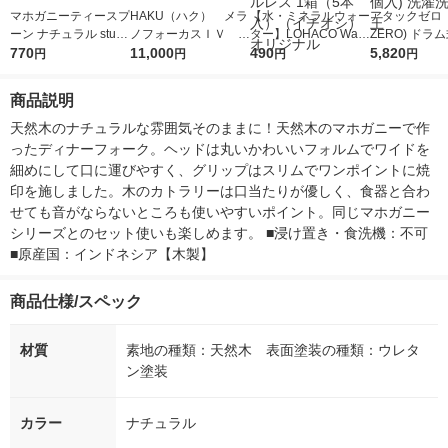
マホガニーティースプ
HAKU（ハク） メラ
【水・ミネラルウォー
アタックゼロ（A
ーン ナチュラル studi
ノフォーカスＩＶ 4
ター】LOHACO Wate
ZERO) ドラ
o CLIP
770
5ｇ 資生堂 おまけ
11,000
r（ロハコウォータ
490
詰め替え メガ
5,820
円
円
円
円
付き
ー）2L ラベルレス 1
ボ 2300g 1
箱（5本入）（イチオ
個入) 洗濯洗剤
商品説明
シ） オリジナル
天然木のナチュラルな雰囲気そのままに！天然木のマホガニーで作
ったディナーフォーク。ヘッドは丸いかわいいフォルムでワイドを
細めにして口に運びやすく、グリップはスリムでワンポイントに焼
印を施しました。木のカトラリーは口当たりが優しく、食器と合わ
せても音がならないところも使いやすいポイント。同じマホガニー
シリーズとのセット使いも楽しめます。 ■浸け置き・食洗機：不可 
■原産国：インドネシア【木製】
商品仕様/スペック
材質
素地の種類：天然木 表面塗装の種類：ウレタ
ン塗装
カラー
ナチュラル