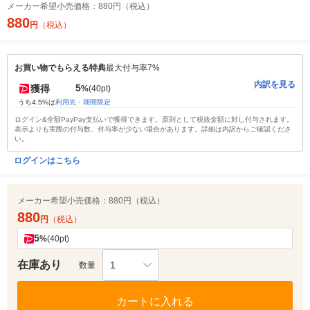
メーカー希望小売価格：
880円（税込）
880
円
（税込）
お買い物でもらえる特典
最大付与率7%
内訳を見る
5
獲得
%
(40pt)
うち4.5%は
利用先・期間限定
ログイン&全額PayPay支払いで獲得できます。原則として税抜金額に対し付与されます。
表示よりも実際の付与数、付与率が少ない場合があります。詳細は内訳からご確認くださ
い。
ログインはこちら
メーカー希望小売価格：
880円（税込）
880
円
（税込）
5
%
(40pt)
在庫あり
1
数量
カートに入れる