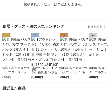
投稿されたレビューはまだありません。
食器・グラス・箸の人気ランキング
もっと見る
1
2
3
4
無印良品 バガスと竹
【アウトレット】ノリ
無印良品 バガスと竹
無印良品 ステ
パルプ フードパック
タケ 福袋 皿 12点セッ
パルプ ボウル 10枚入
テーブルフォー
5枚入り 1セット（1袋
396
ト 大皿 中皿 中鉢 プレ
8,400
り 1セット（1袋（10
396
１９ｃｍ 良品
390
円
円
円
円
（5枚入）×4） 良品計
ート ボウル 京香旬彩
枚入）×4） 良品計画
画
1620L/24F10F 1個
最近見た商品