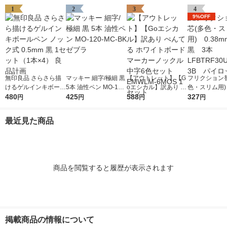
1
2
3
4
9%OFF
無印良品 さらさら描
マッキー 細字/極細 黒
【アウトレット】【G
フリクション
けるゲルインキボール
5本 油性ペン MO-120
oエシカル】訳あり ぺ
色・スリム用) 
ペン ノック式 0.5mm
480
-MC-BK ゼブラ
425
んてる ホワイトボー
588
mm 黒 3本 
327
円
円
円
円
黒 1セット（1本×4）
ドマーカーノックル中
RF30UF-3
良品計画
字6色セット EMWLM-
ット
最近見た商品
6MOS 1セット
商品を閲覧すると履歴が表示されます
掲載商品の情報について