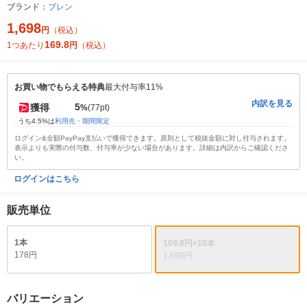
ブランド：
ブレン
1,698
円
（税込）
169.8
1つあたり
円
（税込）
お買い物でもらえる特典
最大付与率11%
内訳を見る
5
獲得
%
(77pt)
うち4.5%は
利用先・期間限定
ログイン&全額PayPay支払いで獲得できます。原則として税抜金額に対し付与されます。
表示よりも実際の付与数、付与率が少ない場合があります。詳細は内訳からご確認くださ
い。
ログインはこちら
販売単位
1本
169.8円×10本
178円
1,698円
バリエーション