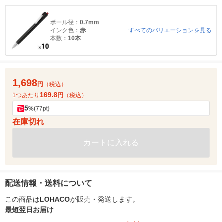
ボール径：
0.7mm
インク色：
赤
すべてのバリエーションを見る
本数：
10本
1,698
円
（税込）
169.8
1つあたり
円
（税込）
5
%
(77pt)
在庫切れ
カートに入れる
配送情報・送料について
この商品は
LOHACO
が販売・発送します。
最短翌日お届け