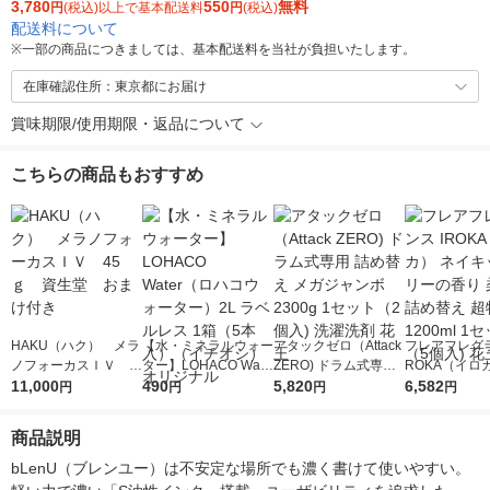
3,780
550
無料
円
(税込)以上で基本配送料
円
(税込)
配送料について
※
一部の商品につきましては、基本配送料を当社が負担いたします。
在庫確認住所：東京都にお届け
賞味期限/使用期限・返品について
こちらの商品もおすすめ
HAKU（ハク） メラ
【水・ミネラルウォー
アタックゼロ（Attack
フレアフレグラ
ノフォーカスＩＶ 4
ター】LOHACO Wate
ZERO) ドラム式専用
ROKA（イロ
5ｇ 資生堂 おまけ
11,000
r（ロハコウォータ
490
詰め替え メガジャン
5,820
イキッドリリ
6,582
円
円
円
円
付き
ー）2L ラベルレス 1
ボ 2300g 1セット（2
柔軟剤 詰め替
箱（5本入）（イチオ
個入) 洗濯洗剤 花王
大 1200ml 
商品説明
シ） オリジナル
（5個入) 花王
bLenU（ブレンユー）は不安定な場所でも濃く書けて使いやすい。