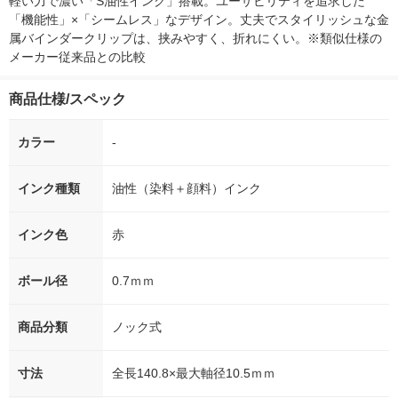
軽い力で濃い「S油性インク」搭載。ユーザビリティを追求した
「機能性」×「シームレス」なデザイン。丈夫でスタイリッシュな金
属バインダークリップは、挟みやすく、折れにくい。※類似仕様の
メーカー従来品との比較
商品仕様/スペック
カラー
-
インク種類
油性（染料＋顔料）インク
インク色
赤
ボール径
0.7ｍｍ
商品分類
ノック式
寸法
全長140.8×最大軸径10.5ｍｍ