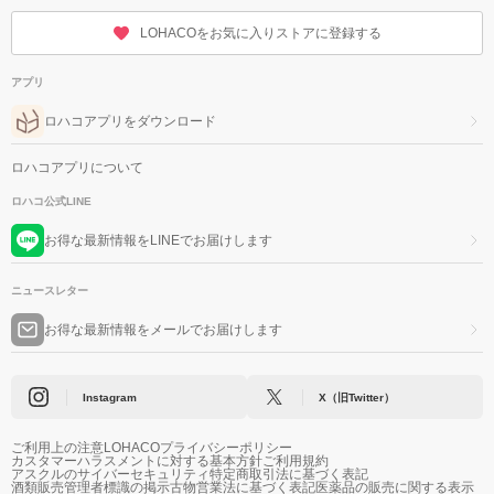
LOHACOをお気に入りストアに登録する
アプリ
ロハコアプリをダウンロード
ロハコアプリについて
ロハコ公式LINE
お得な最新情報をLINEでお届けします
ニュースレター
お得な最新情報をメールでお届けします
Instagram
X（旧Twitter）
ご利用上の注意
LOHACOプライバシーポリシー
カスタマーハラスメントに対する基本方針
ご利用規約
アスクルのサイバーセキュリティ
特定商取引法に基づく表記
酒類販売管理者標識の掲示
古物営業法に基づく表記
医薬品の販売に関する表示