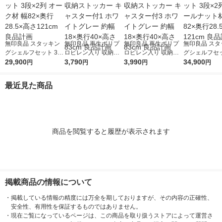
無印良品 スタッキン
無印良品 再生ポリプ
無印良品 再生ポリプ
無印良品 スタ
グシェルフセット 3段
ロピレン入り 収納ス
ロピレン入り 収納ス
グシェルフセッ
×2列 オーク材 幅82×
29,900
トッカー キャスター
3,790
トッカー キャスター
3,990
×2列 ウォー
34,900
円
円
円
円
奥行28.5×高さ121cm
付1 ホワイトグレー
付3 ホワイトグレー
材 幅82×奥行2
良品計画
約幅18×奥行40×高さ
約幅18×奥行40×高さ
さ121cm 良
最近見た商品
83cm 良品計画
83cm 良品計画
商品を閲覧すると履歴が表示されます
掲載商品の情報について
・
掲載している情報の精度には万全を期しておりますが、その内容の正確性、
安全性、有用性を保証するものではありません。
・
現在ご覧になっているページは、この商品を取り扱うストアによって運営さ