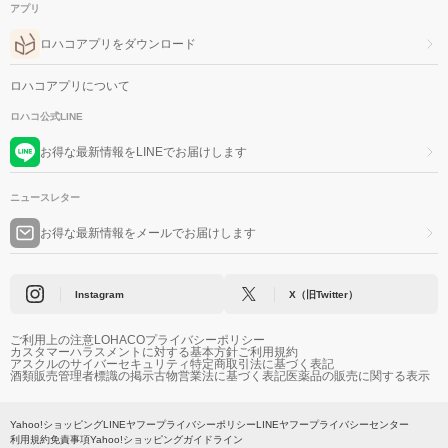
アプリ
ロハコアプリをダウンロード
ロハコアプリについて
ロハコ公式LINE
お得な最新情報をLINEでお届けします
ニュースレター
お得な最新情報をメールでお届けします
Instagram
X（旧Twitter）
ご利用上の注意
LOHACOプライバシーポリシー
カスタマーハラスメントに対する基本方針
ご利用規約
アスクルのサイバーセキュリティ
特定商取引法に基づく表記
酒類販売管理者標識の掲示
古物営業法に基づく表記
医薬品の販売に関する表示
Yahoo!ショッピング
LINEヤフープライバシーポリシー
LINEヤフープライバシーセンター
利用規約
免責事項
Yahoo!ショッピングガイドライン