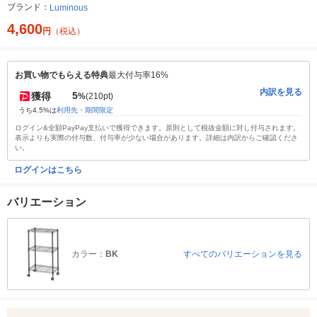
ブランド：
Luminous
4,600
円
（税込）
お買い物でもらえる特典
最大付与率16%
内訳を見る
5
獲得
%
(210pt)
うち4.5%は
利用先・期間限定
ログイン&全額PayPay支払いで獲得できます。原則として税抜金額に対し付与されます。
表示よりも実際の付与数、付与率が少ない場合があります。詳細は内訳からご確認くださ
い。
ログインはこちら
バリエーション
カラー：
BK
すべてのバリエーションを見る