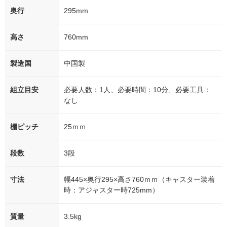
奥行
295mm
高さ
760mm
製造国
中国製
組立目安
必要人数：1人、必要時間：10分、必要工具：
なし
棚ピッチ
25ｍｍ
段数
3段
寸法
幅445×奥行295×高さ760ｍｍ（キャスター装着
時：アジャスター時725mm）
質量
3.5kg