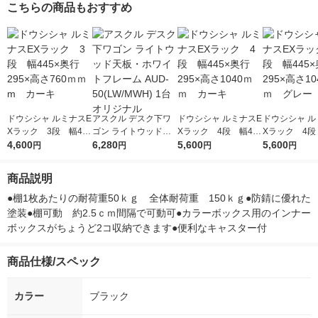
こちらの商品もおすすめ
ドウシシャ ルミナスE
アスクル デスク下ワ
ドウシシャ ルミナスE
ドウシシャ ル
Xラック 3段 幅445
ゴン ライトウッド天
Xラック 4段 幅445
Xラック 4段
×奥行295×高さ760ｍ
4,600
板・ホワイトフレーム
6,280
×奥行295×高さ1040
5,600
×奥行295×高さ
5,600
円
円
円
円
ｍm カーキ
AUD-50(LW/MWH) 1
ｍｍ カーキ
ｍｍ グレー
台 オリジナル
商品説明
●棚1枚あたりの耐荷重50ｋｇ　全体耐荷重　150ｋｇ●防錆に優れた
塗装●棚可動　約2.5ｃｍ間隔で可動可●カラーボックス用のインナー
ボックスがちょうど2コ収納できます●便利なキャスター付
商品仕様/スペック
カラー
ブラック