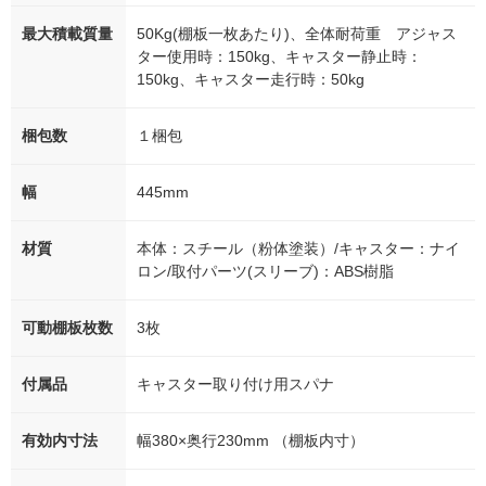
最大積載質量
50Kg(棚板一枚あたり)、全体耐荷重 アジャス
ター使用時：150kg、キャスター静止時：
150kg、キャスター走行時：50kg
梱包数
１梱包
幅
445mm
材質
本体：スチール（粉体塗装）/キャスター：ナイ
ロン/取付パーツ(スリーブ)：ABS樹脂
可動棚板枚数
3枚
付属品
キャスター取り付け用スパナ
有効内寸法
幅380×奥行230mm （棚板内寸）