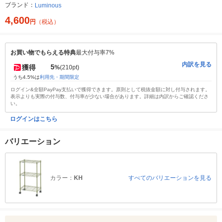
ブランド：
Luminous
4,600
円
（税込）
お買い物でもらえる特典
最大付与率7%
内訳を見る
5
獲得
%
(210pt)
うち4.5%は
利用先・期間限定
ログイン&全額PayPay支払いで獲得できます。原則として税抜金額に対し付与されます。
表示よりも実際の付与数、付与率が少ない場合があります。詳細は内訳からご確認くださ
い。
ログインはこちら
バリエーション
カラー：
KH
すべてのバリエーションを見る