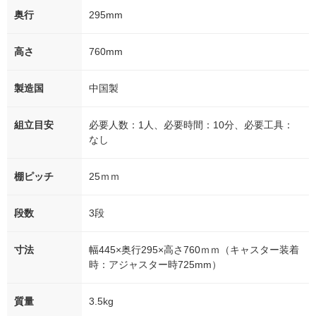
奥行
295mm
高さ
760mm
製造国
中国製
組立目安
必要人数：1人、必要時間：10分、必要工具：
なし
棚ピッチ
25ｍｍ
段数
3段
寸法
幅445×奥行295×高さ760ｍｍ（キャスター装着
時：アジャスター時725mm）
質量
3.5kg