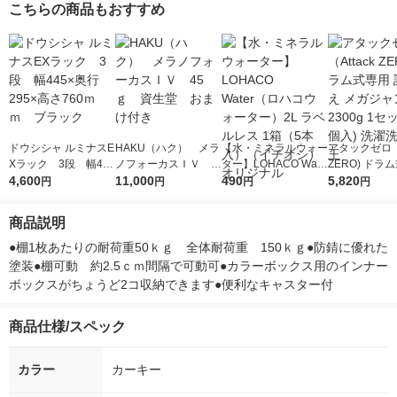
こちらの商品もおすすめ
ドウシシャ ルミナスE
HAKU（ハク） メラ
【水・ミネラルウォー
アタックゼロ（A
Xラック 3段 幅445
ノフォーカスＩＶ 4
ター】LOHACO Wate
ZERO) ドラ
×奥行295×高さ760ｍ
4,600
5ｇ 資生堂 おまけ
11,000
r（ロハコウォータ
490
詰め替え メガ
5,820
円
円
円
円
ｍ ブラック
付き
ー）2L ラベルレス 1
ボ 2300g 1
箱（5本入）（イチオ
個入) 洗濯洗剤
商品説明
シ） オリジナル
●棚1枚あたりの耐荷重50ｋｇ　全体耐荷重　150ｋｇ●防錆に優れた
塗装●棚可動　約2.5ｃｍ間隔で可動可●カラーボックス用のインナー
ボックスがちょうど2コ収納できます●便利なキャスター付
商品仕様/スペック
カラー
カーキー