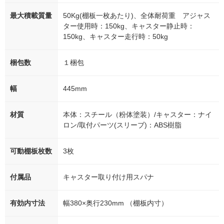
最大積載質量
50Kg(棚板一枚あたり)、全体耐荷重 アジャス
ター使用時：150kg、キャスター静止時：
150kg、キャスター走行時：50kg
梱包数
１梱包
幅
445mm
材質
本体：スチール（粉体塗装）/キャスター：ナイ
ロン/取付パーツ(スリーブ)：ABS樹脂
可動棚板枚数
3枚
付属品
キャスター取り付け用スパナ
有効内寸法
幅380×奥行230mm （棚板内寸）