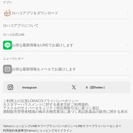
アプリ
ロハコアプリをダウンロード
ロハコアプリについて
ロハコ公式LINE
お得な最新情報をLINEでお届けします
ニュースレター
お得な最新情報をメールでお届けします
Instagram
X（旧Twitter）
ご利用上の注意
LOHACOプライバシーポリシー
カスタマーハラスメントに対する基本方針
ご利用規約
アスクルのサイバーセキュリティ
特定商取引法に基づく表記
酒類販売管理者標識の掲示
古物営業法に基づく表記
医薬品の販売に関する表示
Yahoo!ショッピング
LINEヤフープライバシーポリシー
LINEヤフープライバシーセンター
利用規約
免責事項
Yahoo!ショッピングガイドライン