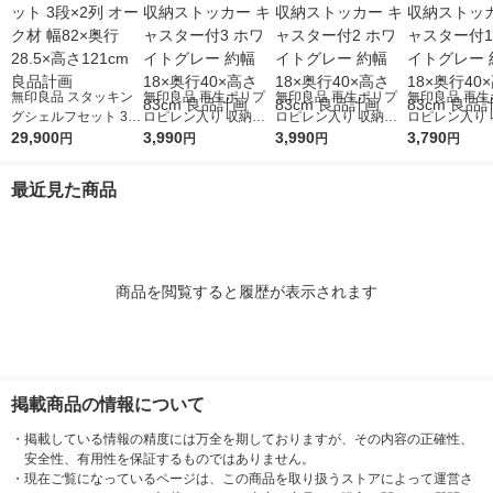
無印良品 スタッキン
無印良品 再生ポリプ
無印良品 再生ポリプ
無印良品 再生
グシェルフセット 3段
ロピレン入り 収納ス
ロピレン入り 収納ス
ロピレン入り 
×2列 オーク材 幅82×
29,900
トッカー キャスター
3,990
トッカー キャスター
3,990
トッカー キャ
3,790
円
円
円
円
奥行28.5×高さ121cm
付3 ホワイトグレー
付2 ホワイトグレー
付1 ホワイト
良品計画
約幅18×奥行40×高さ
約幅18×奥行40×高さ
約幅18×奥行4
最近見た商品
83cm 良品計画
83cm 良品計画
83cm 良品計
商品を閲覧すると履歴が表示されます
掲載商品の情報について
・
掲載している情報の精度には万全を期しておりますが、その内容の正確性、
安全性、有用性を保証するものではありません。
・
現在ご覧になっているページは、この商品を取り扱うストアによって運営さ