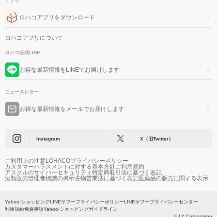
アプリ
ロハコアプリをダウンロード
ロハコアプリについて
ロハコ公式LINE
お得な最新情報をLINEでお届けします
ニュースレター
お得な最新情報をメールでお届けします
Instagram
X（旧Twitter）
ご利用上の注意
LOHACOプライバシーポリシー
カスタマーハラスメントに対する基本方針
ご利用規約
アスクルのサイバーセキュリティ
特定商取引法に基づく表記
酒類販売管理者標識の掲示
古物営業法に基づく表記
医薬品の販売に関する表示
Yahoo!ショッピング
LINEヤフープライバシーポリシー
LINEヤフープライバシーセンター
利用規約
免責事項
Yahoo!ショッピングガイドライン
© LY Corporation