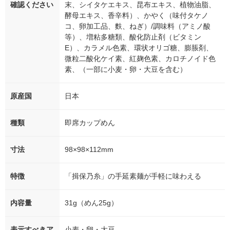
確認ください
末、シイタケエキス、昆布エキス、植物油脂、
酵母エキス、香辛料）、かやく（味付タケノ
コ、卵加工品、麩、ねぎ）/調味料（アミノ酸
等）、増粘多糖類、酸化防止剤（ビタミン
E）、カラメル色素、環状オリゴ糖、膨脹剤、
微粒二酸化ケイ素、紅麹色素、カロチノイド色
素、（一部に小麦・卵・大豆を含む）
原産国
日本
種類
即席カップめん
寸法
98×98×112mm
特徴
「揖保乃糸」の手延素麺が手軽に味わえる
内容量
31g（めん25g）
表示すべきア
小麦・卵・大豆