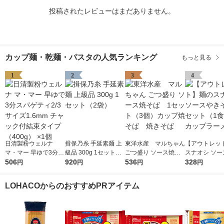
投稿されたレビューはまだありません。
カップ麺・乾麺・パスタの人気ランキング
もっと見る
1
2
3
4
日清製粉ウェルナ
揖保乃糸 手延素麺 上
東洋水産 マルちゃん
【アウトレッ
マ・マー 早ゆで3分ス
級品 300g 1セット（2
ごつ盛り ソース焼そ
スナオシ ソー
パゲティ2/3サイズ1.6
506
袋）
920
ば 1セット（3個）
536
そば 1セット
328
円
円
円
円
mm チャック付結束タ
カップ焼そば 焼きそ
3） カップラ
イプ （400g） ×1個
ば
LOHACOからのおすすめPRアイテム