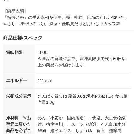
【商品説明】

「揖保乃糸」の手延素麺を使用。鰹、椎茸、昆布のだしが効いた、
やさしい味わいのつゆ。減塩・低脂質だけどおいしいカップ麺
商品仕様/スペック
賞味期限
180日
※商品の発送時点で、賞味期限まで残り60日以
上の商品をお届けします。
エネルギー
111kcal
栄養成分表示
たんぱく質4.1g 脂質0.8g 炭水化物21.9g 食塩相
当量1.3g
原材料 ※お
めん（小麦粉（国内製造）、食塩、大豆食物繊
手元に届いた
維、植物油脂）、スープ（糖類、たん白加水分
商品を必ずご
解物、鰹節エキス、しょうゆ、食塩、鰹節粉