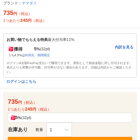
ブランド：
ヤマダイ
735
円
（税込）
245
1つあたり
円
（税込）
お買い物でもらえる特典
最大付与率11%
内訳を見る
5
獲得
%
(32pt)
うち4.5%は
利用先・期間限定
ログイン&全額PayPay支払いで獲得できます。原則として税抜金額に対し付与されます。
表示よりも実際の付与数、付与率が少ない場合があります。詳細は内訳からご確認くださ
い。
ログインはこちら
735
円
（税込）
245
1つあたり
円
（税込）
5
%
(32pt)
在庫あり
1
数量