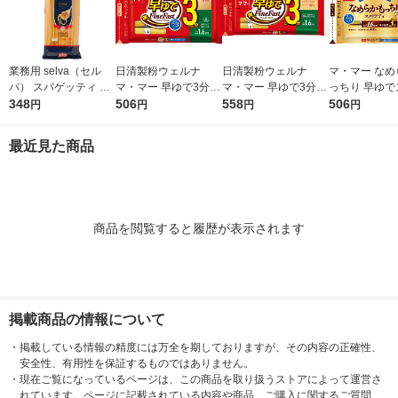
業務用 selva（セル
日清製粉ウェルナ
日清製粉ウェルナ
マ・マー なめ
バ） スパゲッティ 1.7
マ・マー 早ゆで3分ス
マ・マー 早ゆで3分ス
っちり 早ゆで
mm 1袋（1kg） ゆで
348
パゲティ2/3サイズ1.6
506
パゲティ 1.6mm チャ
558
ティ 2/3サイ
506
円
円
円
円
時間8分 朝日 パスタ
mm チャック付結束タ
ック付結束タイプ (50
ク付結束 400g
スパゲティ 大容量
イプ （400g） ×1個
0g) ×1個
清製粉ウェルナ
最近見た商品
タ
商品を閲覧すると履歴が表示されます
掲載商品の情報について
・
掲載している情報の精度には万全を期しておりますが、その内容の正確性、
安全性、有用性を保証するものではありません。
・
現在ご覧になっているページは、この商品を取り扱うストアによって運営さ
れています。ページに記載されている内容や商品、ご購入に関するご質問