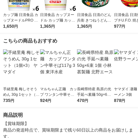
カップ麺 日清食品 カ
日清食品 カップヌー
日清食品 日清のどん
日清食品 日清
ップヌードルPRO シ
ドル カップ麺 カップ
兵衛 きつねうどん
プチU.F.O. 
ーフード(プロ) 高たん
1,650
ラーメン 1セット（6
1,365
（西日本版） （6個入
1,365
3g 6個 カッ
977
円
円
円
円
ぱく＆低糖質さらに塩
食）
り）
カップ焼きそ
分控えめ 1セット（1
こちらの商品もおすすめ
個×6）
手緒里庵 梅しそそう
マルちゃん正麺 カッ
長崎県特産 島原の光
ヤマダイ 凄麺
めん 30g 1セット（1
プ ワンタン中華そば1
手延べ素麺 50g×6束 1
ーメン 3個
個×3） ヤマダイ
735
17g 3個 東洋水産
924
個 小林甚製麺 北野エ
470
878
円
円
円
円
ース
商品説明
【賞味期限】

商品の発送時点で、賞味期限まで残り60日以上の商品をお届けしま
す。
