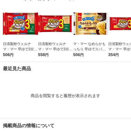
日清製粉ウェルナ
日清製粉ウェルナ
マ・マー なめらかも
日清製粉ウェ
マ・マー 早ゆで3分ス
マ・マー 早ゆで3分ス
っちり 早ゆでスパゲ
マ・マー 早ゆ
パゲティ2/3サイズ1.6
506
パゲティ 1.6mm チャ
558
ティ 2/3サイズ チャッ
506
ゲティ FineFa
354
円
円
円
円
mm チャック付結束タ
ック付結束タイプ (50
ク付結束 400g 1個 日
んぱくタイプ 1
イプ （400g） ×1個
0g) ×1個
清製粉ウェルナ パス
300g ×1個
最近見た商品
タ
商品を閲覧すると履歴が表示されます
掲載商品の情報について