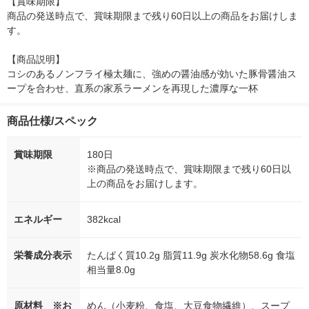
【賞味期限】

商品の発送時点で、賞味期限まで残り60日以上の商品をお届けしま
す。

【商品説明】

コシのあるノンフライ極太麺に、強めの醤油感が効いた豚骨醤油ス
ープを合わせ、直系の家系ラーメンを再現した濃厚な一杯
商品仕様/スペック
賞味期限
180日
※商品の発送時点で、賞味期限まで残り60日以
上の商品をお届けします。
エネルギー
382kcal
栄養成分表示
たんぱく質10.2g 脂質11.9g 炭水化物58.6g 食塩
相当量8.0g
原材料 ※お
めん（小麦粉、食塩、大豆食物繊維）、スープ