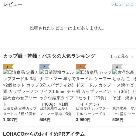
レビュー
レビューとは
投稿されたレビューはまだありません。
カップ麺・乾麺・パスタの人気ランキング
もっと見る
1
2
3
4
日清食品 定番カップ
日清製粉ウェルナ
日清食品 カップヌー
東洋水産 マ
ヌードル 3種×2個セッ
マ・マー 早ゆで3分ス
ドル シーフードヌー
ごつ盛り ソー
ト カップ麺 カップラ
1,307
パゲティ2/3サイズ1.6
506
ドル カップ麺 カップ
3,960
ば 1セット（
536
円
円
円
円
ーメン 詰め合わせア
mm チャック付結束タ
ラーメン 1セット（20
カップ焼そば
ソート
イプ （400g） ×1個
食）（イチオシ）
ば
LOHACOからのおすすめPRアイテム