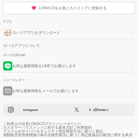
LOHACOをお気に入りストアに登録する
アプリ
ロハコアプリをダウンロード
ロハコアプリについて
ロハコ公式LINE
お得な最新情報をLINEでお届けします
ニュースレター
お得な最新情報をメールでお届けします
Instagram
X（旧Twitter）
ご利用上の注意
LOHACOプライバシーポリシー
カスタマーハラスメントに対する基本方針
ご利用規約
アスクルのサイバーセキュリティ
特定商取引法に基づく表記
酒類販売管理者標識の掲示
古物営業法に基づく表記
医薬品の販売に関する表示