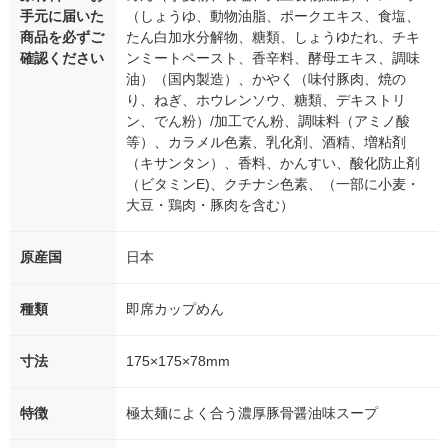
手元に届いた
（しょうゆ、動物油脂、ポークエキス、食塩、
商品を必ずご
たん白加水分解物、糖類、しょうゆたれ、チキ
確認ください
ンミートペースト、香辛料、酵母エキス、調味
油）（国内製造）、かやく（味付豚肉、焼の
り、ねぎ、ホウレンソウ、糖類、デキストリ
ン、でん粉）/加工でん粉、調味料（アミノ酸
等）、カラメル色素、乳化剤、酒精、増粘剤
（キサンタン）、香料、かんすい、酸化防止剤
（ビタミンE)、クチナシ色素、（一部に小麦・
大豆・鶏肉・豚肉を含む）
原産国
日本
種類
即席カップめん
寸法
175×175×78mm
特徴
極太麺によく合う濃厚豚骨醤油味スープ