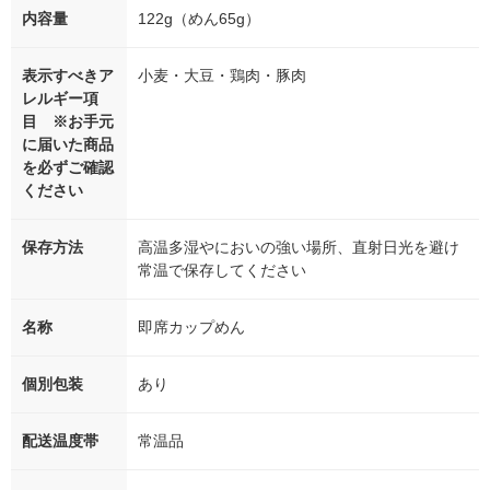
内容量
122g（めん65g）
表示すべきア
小麦・大豆・鶏肉・豚肉
レルギー項
目 ※お手元
に届いた商品
を必ずご確認
ください
保存方法
高温多湿やにおいの強い場所、直射日光を避け
常温で保存してください
名称
即席カップめん
個別包装
あり
配送温度帯
常温品