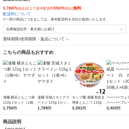
3,780
550
無料
円
(税込)以上で基本配送料
円
(税込)
配送料について
※
一部の商品につきましては、基本配送料を当社が負担いたします。
在庫確認住所：東京都にお届け
賞味期限/使用期限・返品について
こちらの商品もおすすめ
凄麺 横浜とんこつ家
凄麺 茨城スタミナラ
カップ麺 凄麺 熟炊き
ペーパーウェア
122g 1セット（1個×
ーメン 115g 1セット
博多とんこつ 110g 1
ペーパープ
6） ヤマダイ
1,750
（1食×6） ヤマダイ
1,789
セット（12個） ヤマ
3,391
白 20cm 
2,403
円
円
円
円
ダイ ご当地
（300枚：50
袋）
商品説明