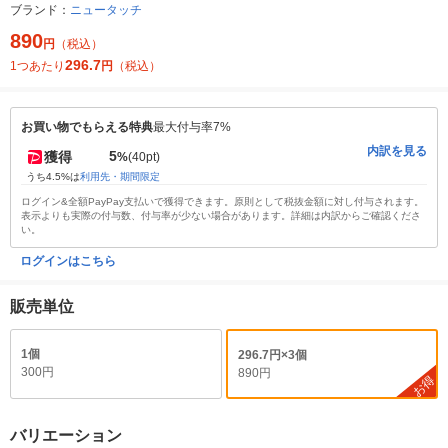
ブランド：
ニュータッチ
890
円
（税込）
296.7
1つあたり
円
（税込）
お買い物でもらえる特典
最大付与率7%
内訳を見る
5
獲得
%
(40pt)
うち4.5%は
利用先・期間限定
ログイン&全額PayPay支払いで獲得できます。原則として税抜金額に対し付与されます。
表示よりも実際の付与数、付与率が少ない場合があります。詳細は内訳からご確認くださ
い。
ログインはこちら
販売単位
1個
296.7円×3個
300円
890円
お得
バリエーション