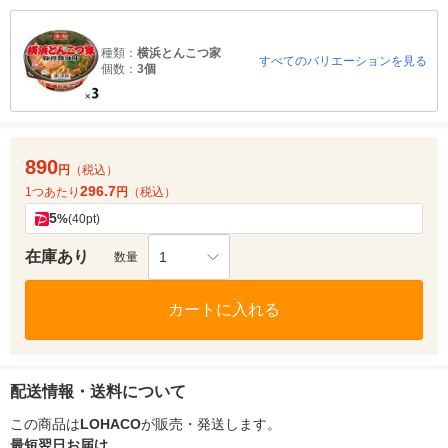
種類：
横浜とんこつ家
すべてのバリエーションを見る
個数：
3個
890
円
（税込）
296.7
1つあたり
円
（税込）
5
%
(40pt)
在庫あり
1
数量
カートに入れる
配送情報・送料について
この商品は
LOHACO
が販売・発送します。
最短翌日お届け