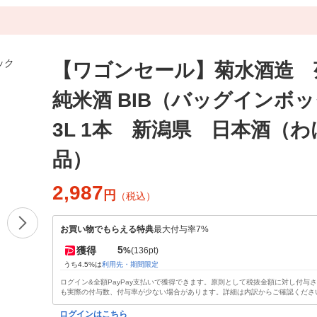
【ワゴンセール】菊水酒造 
純米酒 BIB（バッグインボ
3L 1本 新潟県 日本酒（
品）
2,987
円
（税込）
お買い物でもらえる特典
最大付与率7%
5
獲得
%
(136pt)
うち4.5%は
利用先・期間限定
ログイン&全額PayPay支払いで獲得できます。原則として税抜金額に対し付与
も実際の付与数、付与率が少ない場合があります。詳細は内訳からご確認くださ
ログインはこちら