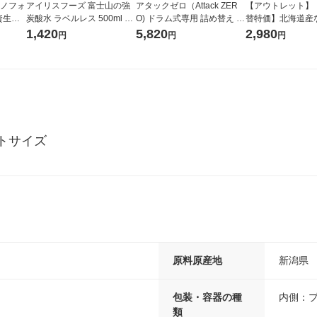
ラノフォ
アイリスフーズ 富士山の強
アタックゼロ（Attack ZER
【アウトレット】
資生
炭酸水 ラベルレス 500ml 1
O) ドラム式専用 詰め替え メ
替特価】北海道産
箱（24本入）
ガジャンボ 2300g 1セット
し 無洗米 5kg 1
1,420
5,820
2,980
円
円
円
（2個入) 洗濯洗剤 花王
米 木徳神糧 オリ
トサイズ
原料原産地
新潟県
包装・容器の種
内側：
類