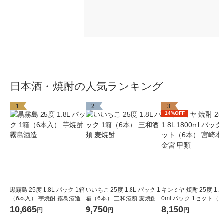
日本酒・焼酎の人気ランキング
1
2
3
14%OFF
黒霧島 25度 1.8L パック 1箱
いいちこ 25度 1.8L パック 1
キンミヤ 焼酎 25度 1.8
（6本入） 芋焼酎 霧島酒造
箱（6本） 三和酒類 麦焼酎
0ml パック 1セット
宮崎本店 金宮 甲類
10,665
9,750
8,150
円
円
円