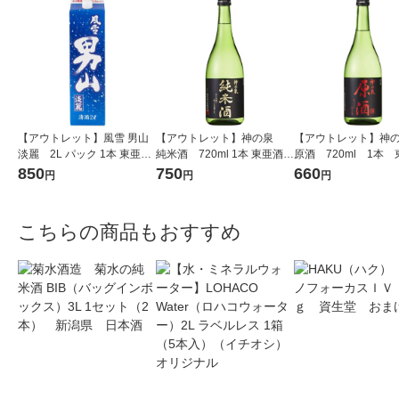
【アウトレット】風雪 男山
【アウトレット】神の泉
【アウトレット】神
淡麗 2L パック 1本 東亜酒
純米酒 720ml 1本 東亜酒造
原酒 720ml 1本
造 日本酒
日本酒
造 日本酒
850
750
660
円
円
円
こちらの商品もおすすめ