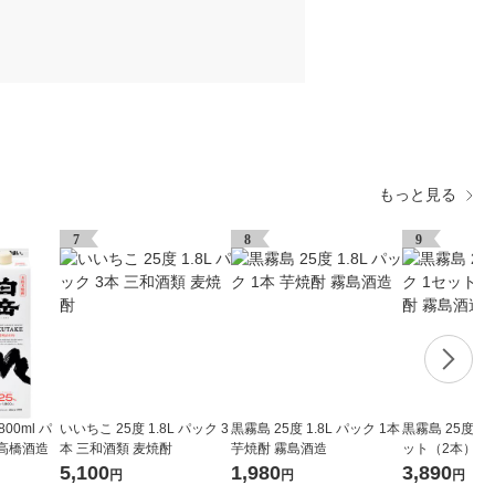
もっと見る
7
8
9
800ml パ
いいちこ 25度 1.8L パック 3
黒霧島 25度 1.8L パック 1本
黒霧島 25度 1.
 高橋酒造
本 三和酒類 麦焼酎
芋焼酎 霧島酒造
ット（2本） 芋焼酎 霧島酒
造
5,100
1,980
3,890
円
円
円