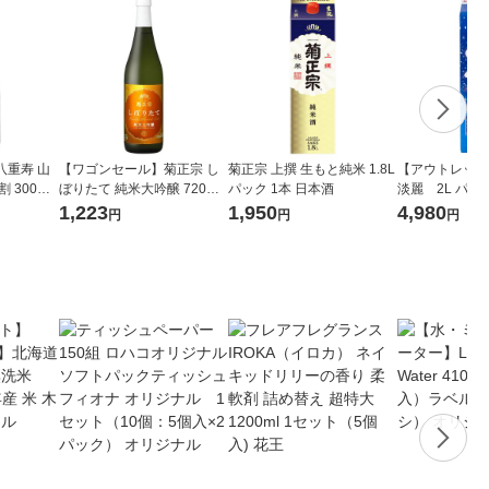
八重寿 山
【ワゴンセール】菊正宗 し
菊正宗 上撰 生もと純米 1.8L
【アウトレット】
 300ml
ぼりたて 純米大吟醸 720ml
パック 1本 日本酒
淡麗 2L パッ
寿銘醸 日本酒
1本 日本酒 しぼりたて生貯
本×6） 東
1,223
1,950
4,980
円
円
円
蔵酒