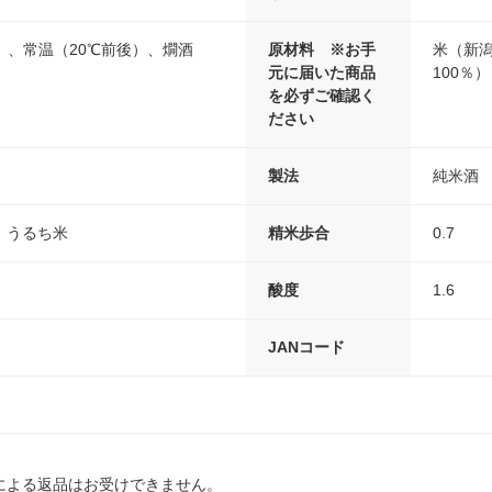
）、常温（20℃前後）、燗酒
原材料 ※お手
米（新潟
元に届いた商品
100％）
を必ずご確認く
ださい
製法
純米酒
、うるち米
精米歩合
0.7
酸度
1.6
JANコード
による返品はお受けできません。