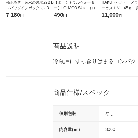
菊水酒造 菊水の純米酒 BIB
【水・ミネラルウォータ
HAKU（ハク） メ
（バッグインボックス）3L
ー】LOHACO Water（ロハ
ーカスＩＶ 45ｇ 
1セット（2本） 新潟県
コウォーター）2L ラベルレ
堂 おまけ付き
7,180
490
11,000
円
円
円
日本酒
ス 1箱（5本入）（イチオ
シ） オリジナル
商品説明
冷蔵庫にすっきりはまるコンパク
商品仕様/スペック
個別包装
なし
内容量(ml)
3000