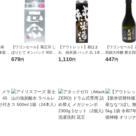
の泉
【ワゴンセール】菊正宗 し
【アウトレット】都ほま
【ワゴンセール】
 東亜酒
ぼりたて ギンパック 900ml
れ 純米酒 パック 2L 1本 東
田錦大吟醸 磨き四割
パック 1本 日本酒
亜酒造 日本酒
1本 八重
679
1,110
447
円
円
円