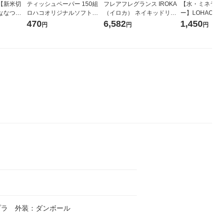
【新米切
ティッシュペーパー 150組
フレアフレグランス IROKA
【水・ミネラル
ななつぼ
ロハコオリジナルソフトパ
（イロカ） ネイキッドリリ
ー】LOHACO Wa
袋 令和7年産
ックティッシュ フィオナ オ
ーの香り 柔軟剤 詰め替え 超
1箱（20本入
470
6,582
1,450
円
円
円
ジナル
リジナル 1セット（10個：
特大 1200ml 1セット（5個
（イチオシ） 
5個入×2パック） オリジナ
入) 花王
ル
プラ 外装：ダンボール