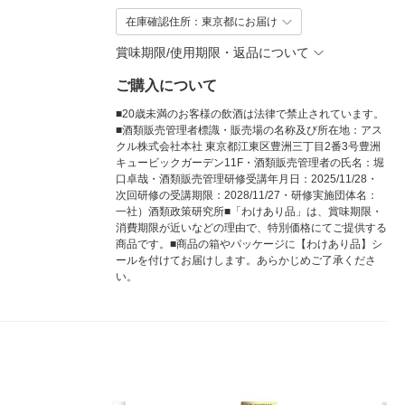
在庫確認住所：東京都にお届け
賞味期限/使用期限・返品について
ご購入について
■20歳未満のお客様の飲酒は法律で禁止されています。
■酒類販売管理者標識・販売場の名称及び所在地：アス
クル株式会社本社 東京都江東区豊洲三丁目2番3号豊洲
キュービックガーデン11F・酒類販売管理者の氏名：堀
口卓哉・酒類販売管理研修受講年月日：2025/11/28・
次回研修の受講期限：2028/11/27・研修実施団体名：
一社）酒類政策研究所■「わけあり品」は、賞味期限・
消費期限が近いなどの理由で、特別価格にてご提供する
商品です。■商品の箱やパッケージに【わけあり品】シ
ールを付けてお届けします。あらかじめご了承くださ
い。