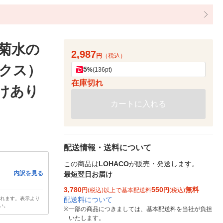
菊水の
2,987
円
（税込）
ックス）
5
%
(136pt)
在庫切れ
わけあり
カートに入れる
配送情報・送料について
この商品は
LOHACO
が販売・発送します。
内訳を見る
最短翌日お届け
3,780
550
無料
円
(税込)以上で基本配送料
円
(税込)
配送料について
されます。表示より
い。
※
一部の商品につきましては、基本配送料を当社が負担
いたします。