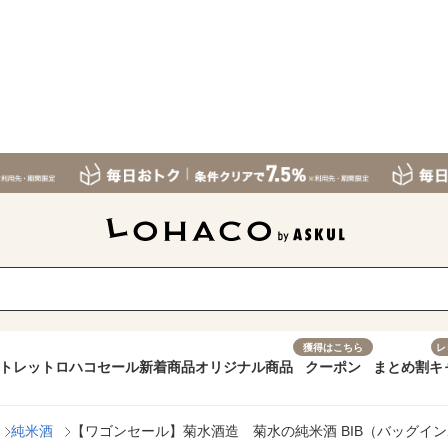
獲得はこちら
レ
トレット
ロハコセール
新着商品
オリジナル商品
クーポン
まとめ割
キ
純米酒
【ワゴンセール】菊水酒造 菊水の純米酒 BIB（バッグイン