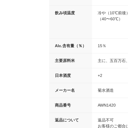
飲み頃温度
冷や（10℃前後
（40〜60℃）
Alc.含有量（％）
15％
主要原料米
主に、五百万石
日本酒度
+2
メーカー名
菊水酒造
商品番号
AWN1420
返品について
返品不可
お客様のご都合