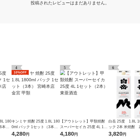
投稿されたレビューはまだありません。
4
5
6
10%OFF
L 180
キンミヤ 焼酎 25度 1.8L 180
【アウトレット】甲類焼酎
白岳 25度 1.8L 1
（6本）
0ml パック 1セット（3本）
スーパーセイカ 25度 4L 1セ
ック 2本 米焼酎
宮崎本店 金宮 甲類
ット（2本） 東亜酒造
4,280
4,180
3,820
円
円
円