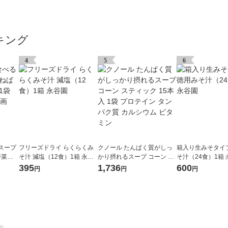
キング
4
5
6
スープ
フリーズドライ らくらくみ
クノール たんぱく質がしっ
箱入り生みそタイ
野菜の
そ汁 減塩（12食）1箱 永谷
かり摂れるスープ コーン ス
そ汁（24食）1箱
 良品
園
ティック 15本入 1袋 プロテ
395
1,736
600
円
円
円
イン タンパク質 カルシウム
ビタミン