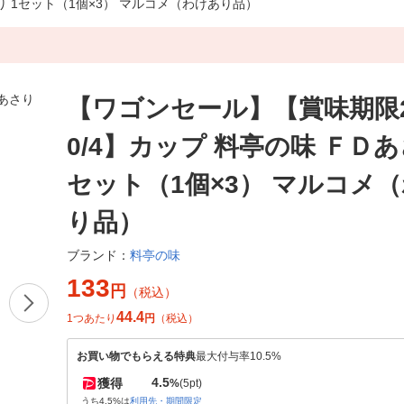
さり 1セット（1個×3） マルコメ（わけあり品）
【ワゴンセール】【賞味期限20
0/4】カップ 料亭の味 ＦＤあ
セット（1個×3） マルコメ
り品）
料亭の味
ブランド：
133
円
（税込）
44.4
1つあたり
円
（税込）
お買い物でもらえる特典
最大付与率10.5%
4.5
獲得
%
(5pt)
うち4.5%は
利用先・期間限定