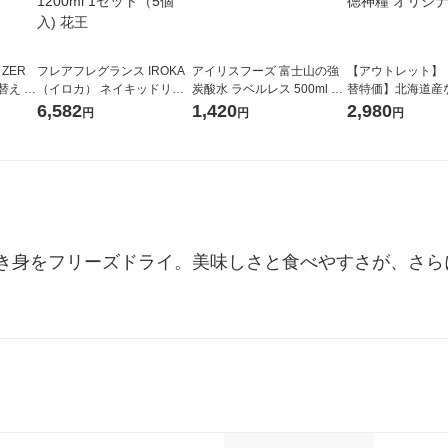
 ZER
フレアフレグランス IROKA
アイリスフーズ 富士山の強
【アウトレット】
替え メ
（イロカ） ネイキッドリリ
炭酸水 ラベルレス 500ml 1
替特価】北海道産
セット
ーの香り 柔軟剤 詰め替え 超
箱（24本入）
し 無洗米 5kg 1
6,582
1,420
2,980
円
円
円
王
特大 1200ml 1セット（5個
米 木徳神糧 オリ
入) 花王
き身をフリーズドライ。美味しさと食べやすさが、さら