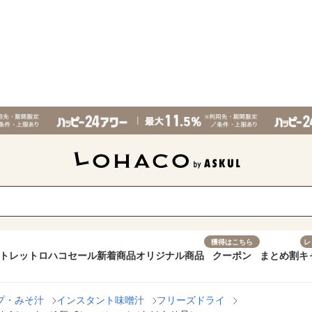
獲得はこちら
レ
トレット
ロハコセール
新着商品
オリジナル商品
クーポン
まとめ割
キ
プ・みそ汁
インスタント味噌汁
フリーズドライ