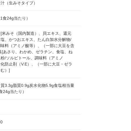
そ汁（生みそタイプ）
l（1食24g当たり）
そ[米みそ（国内製造）、貝エキス、還元
食塩、かつおエキス、たん白加水分解物/
調味料（アミノ酸等）、（一部に大豆を含
具[あさり、わかめ、ゼラチン、食塩、ね
粉/ソルビトール、調味料（アミノ
化防止剤（V.E）、（一部に大豆・ゼラ
む）]
質3.3g脂質0.9g炭水化物5.9g食塩相当量
1食24g当たり）
0