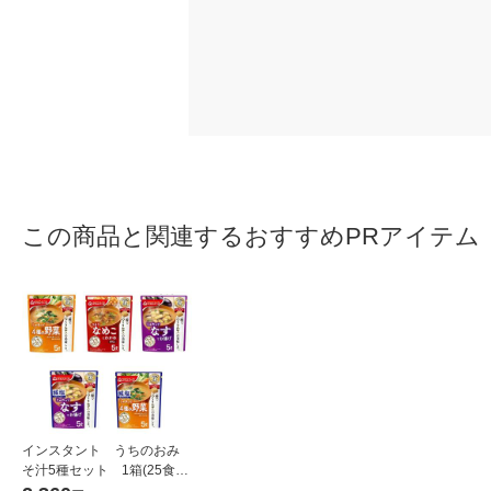
この商品と関連するおすすめPRアイテム
インスタント うちのおみ
そ汁5種セット 1箱(25食
入) アマノフーズ インスタ