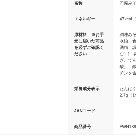
名称
即席み
エネルギー
47kca
原材料 ※お手
調味み
元に届いた商品
水飴、
を必ずご確認く
酒精、
ださい
む）] 
ぎ、でん
酸）、酸
チンを含
栄養成分表示
たんぱく
2.7g（
JANコード
商品番号
AWN139