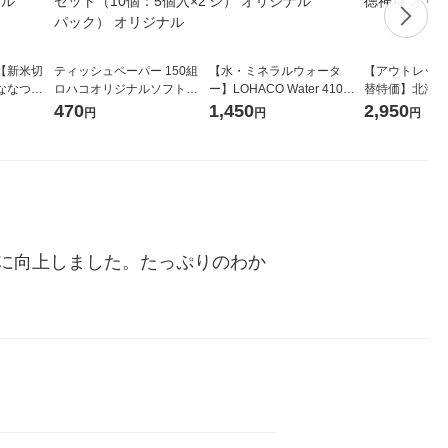
【新米切
ティッシュペーパー 150組
【水・ミネラルウォータ
【アウトレット
ななつぼ
ロハコオリジナルソフトパ
ー】LOHACO Water 410ml
替特価】北海道
袋 令和7年産
ックティッシュ フィオナ オ
1箱（20本入）ラベルレス
し 精白米 5kg
470
1,450
2,950
円
円
円
ジナル
リジナル 1セット（10個：
（イチオシ） オリジナル
米 木徳神糧 オ
5個入×2パック） オリジナ
ル
に向上しました。たっぷりのわか