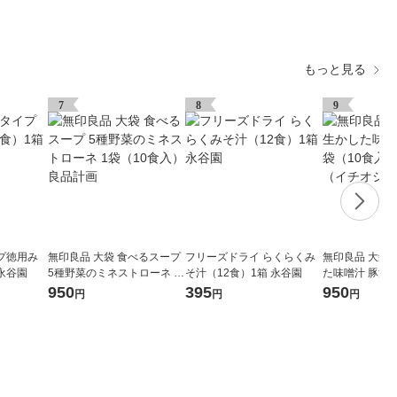
もっと見る
7
8
9
プ徳用み
無印良品 大袋 食べるスープ
フリーズドライ らくらくみ
無印良品 大袋
 永谷園
5種野菜のミネストローネ 1
そ汁（12食）1箱 永谷園
た味噌汁 豚汁 
袋（10食入） 良品計画
入） 良品計画
950
395
950
円
円
円