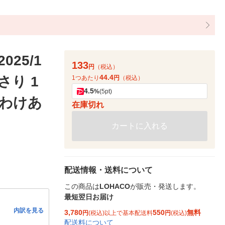
25/1
133
円
（税込）
44.4
さり 1
1つあたり
円
（税込）
4.5
%
(5pt)
（わけあ
在庫切れ
カートに入れる
配送情報・送料について
この商品は
LOHACO
が販売・発送します。
最短翌日お届け
内訳を見る
3,780
550
無料
円
(税込)以上で基本配送料
円
(税込)
配送料について