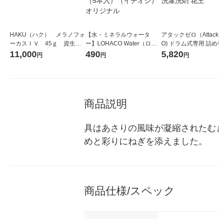
HAKU（ハク） メラノフォ
【水・ミネラルウォータ
アタックゼロ（Attack
ーカスＩＶ 45ｇ 資生
ー】LOHACO Water（ロハ
O) ドラム式専用 詰め
堂 おまけ付き
コウォーター）2L ラベルレ
ガジャンボ 2300g 1
11,000
490
5,820
円
円
円
ス 1箱（5本入）（イチオ
（2個入) 洗濯洗剤 花
シ） オリジナル
商品説明
具はあさりの風味が凝縮されたむ
めと彩りにねぎを添えました。
商品仕様/スペック