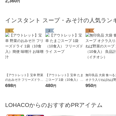
2,360
円
ント味噌汁
インスタント スープ・みそ汁の人気ラン
1
2
3
【アウトレット】宝幸 野菜
【アウトレット】宝幸 たま
無印良品 大袋 食べる
のおみそ汁 フリーズドライ
ごスープ 1袋（10食入） フ
オクラ入りねばねば
1袋（10食入）簡便 味噌汁
リーズドライ スープ
スープ 1袋（10食入）
698
480
950
円
円
円
お味噌汁
計画（イチオシ）
LOHACOからのおすすめPRアイテム