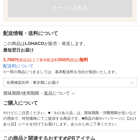
カートに入れる
配送情報・送料について
この商品は
LOHACO
が販売・発送します。
最短翌日お届け
3,780
550
無料
円
(税込)以上で基本配送料
円
(税込)
配送料について
※
一部の商品につきましては、基本配送料を当社が負担いたします。
在庫確認住所：東京都にお届け
賞味期限/使用期限・返品について
ご購入について
やけどにご注意ください。■「わけあり品」は、賞味期限・消費期限が近いなど
の理由で、特別価格にてご提供する商品です。■商品の箱やパッケージに【わけ
あり品】シールを付けてお届けします。あらかじめご了承ください。
この商品と関連するおすすめPRアイテム