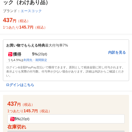
ック（わけあり品）
ブランド：
エースコック
437
円
（税込）
145.7
1つあたり
円
（税込）
お買い物でもらえる特典
最大付与率7%
内訳を見る
5
獲得
%
(20pt)
うち4.5%は
利用先・期間限定
ログイン&全額PayPay支払いで獲得できます。原則として税抜金額に対し付与されます。
表示よりも実際の付与数、付与率が少ない場合があります。詳細は内訳からご確認くださ
い。
ログインはこちら
437
円
（税込）
145.7
1つあたり
円
（税込）
5
%
(20pt)
在庫切れ