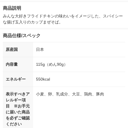
箱（5本入）（イチオ
個入) 洗濯洗剤
商品説明
シ） オリジナル
みんな大好きフライドチキンの味わいをイメージした、スパイシー
な揚げ玉入りのカップまぜそば。
商品仕様/スペック
原産国
日本
内容量
115g（めん90g）
エネルギー
550kcal
表示すべきア
小麦、卵、乳成分、大豆、鶏肉、豚肉
レルギー項
目 ※お手元
に届いた商品
を必ずご確認
ください