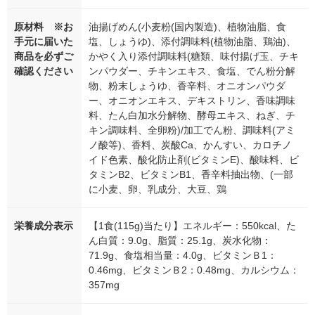
原材料 ※お
油揚げめん(小麦粉(国内製造)、植物油脂、食
手元に届いた
塩、しょうゆ)、添付調味料(植物油脂、鶏油)、
商品を必ずご
かやく入り添付調味料(糖類、味付揚げ玉、チキ
確認ください
ンパウダー、チキンエキス、食塩、でん粉分解
物、粉末しょうゆ、香辛料、オニオンパウダ
ー、オニオンエキス、デキストリン、香味調味
料、たん白加水分解物、酵母エキス、ねぎ、チ
キン調味料、全卵粉)/加工でん粉、調味料(アミ
ノ酸等)、香料、炭酸Ca、かんすい、カロチノ
イド色素、酸化防止剤(ビタミンE)、酸味料、ビ
タミンB2、ビタミンB1、香辛料抽出物、(一部
に小麦、卵、乳成分、大豆、鶏
栄養成分表示
【1食(115g)当たり】エネルギー：550kcal、た
ん白質：9.0g、脂質：25.1g、炭水化物：
71.9g、食塩相当量：4.0g、ビタミンＢ1：
0.46mg、ビタミンＢ2：0.48mg、カルシウム：
357mg