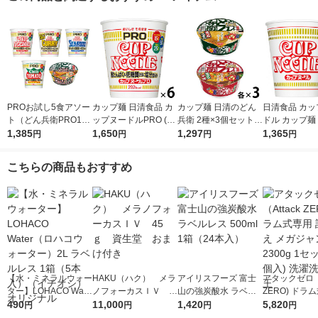
PROお試し5食アソー
カップ麺 日清食品 カ
カップ麺 日清のどん
日清食品 カッ
ト（どん兵衛PRO1食
ップヌードルPRO (プ
兵衛 2種×3個セット
ドル カップ麺
＋カップヌードルPR
1,385
ロ) 高たんぱく＆低糖
1,650
西日本 日清食品 うど
1,297
ラーメン 1セ
1,365
円
円
円
円
O4種各1食）
質さらに塩分控えめ 1
ん そば
食）
セット（1個×6） ラー
こちらの商品もおすすめ
メン
【水・ミネラルウォー
HAKU（ハク） メラ
アイリスフーズ 富士
アタックゼロ（A
ター】LOHACO Wate
ノフォーカスＩＶ 4
山の強炭酸水 ラベル
ZERO) ドラ
r（ロハコウォータ
490
5ｇ 資生堂 おまけ
11,000
レス 500ml 1箱（24
1,420
詰め替え メガ
5,820
円
円
円
円
ー）2L ラベルレス 1
付き
本入）
ボ 2300g 1