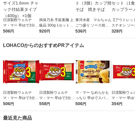
日清製粉ウェルナ
揖保乃糸 手延素麺 上
東洋水産 マルちゃん
【アウトレッ
マ・マー 早ゆで3分ス
級品 300g 1セット（2
ごつ盛り ソース焼そ
スナオシ ソー
パゲティ2/3サイズ1.6
506
袋）
920
ば 1セット（3個）
536
そば 1セット
328
円
円
円
円
mm チャック付結束タ
カップ焼そば 焼きそ
3） カップラ
イプ （400g） ×1個
ば
LOHACOからのおすすめPRアイテム
日清製粉ウェルナ
日清製粉ウェルナ
マ・マー なめらかも
日清製粉ウェ
マ・マー 早ゆで3分ス
マ・マー 早ゆで3分ス
っちり 早ゆでスパゲ
マ・マー 早ゆ
パゲティ2/3サイズ1.6
506
パゲティ 1.6mm チャ
558
ティ 2/3サイズ チャッ
506
ゲティ FineFa
354
円
円
円
円
mm チャック付結束タ
ック付結束タイプ (50
ク付結束 400g 1個 日
んぱくタイプ 1
イプ （400g） ×1個
0g) ×1個
清製粉ウェルナ パス
300g ×1個
最近見た商品
タ