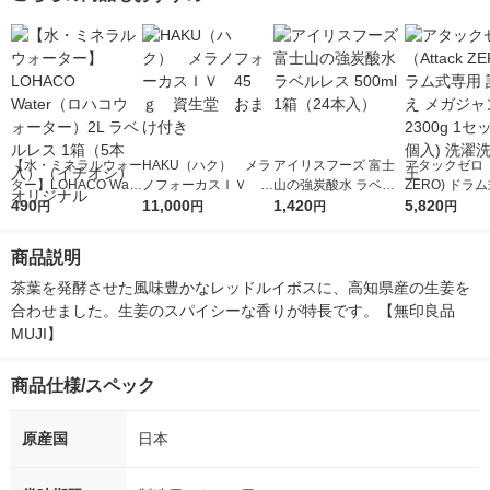
【水・ミネラルウォー
HAKU（ハク） メラ
アイリスフーズ 富士
アタックゼロ（A
ター】LOHACO Wate
ノフォーカスＩＶ 4
山の強炭酸水 ラベル
ZERO) ドラ
r（ロハコウォータ
490
5ｇ 資生堂 おまけ
11,000
レス 500ml 1箱（24
1,420
詰め替え メガ
5,820
円
円
円
円
ー）2L ラベルレス 1
付き
本入）
ボ 2300g 1
箱（5本入）（イチオ
個入) 洗濯洗剤
商品説明
シ） オリジナル
茶葉を発酵させた風味豊かなレッドルイボスに、高知県産の生姜を
合わせました。生姜のスパイシーな香りが特長です。【無印良品　
MUJI】
商品仕様/スペック
原産国
日本