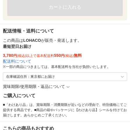
カートに入れる
配送情報・送料について
この商品は
LOHACO
が販売・発送します。
最短翌日お届け
3,780
550
無料
円
(税込)以上で基本配送料
円
(税込)
配送料について
※
一部の商品につきましては、基本配送料を当社が負担いたします。
在庫確認住所：東京都にお届け
賞味期限/使用期限・返品について
ご購入について
■「わけあり品」は、賞味期限・消費期限が近いなどの理由で、特別価格にてご
提供する商品です。■商品の箱やパッケージに【わけあり品】シールを付けてお
届けします。あらかじめご了承ください。
こちらの商品もおすすめ