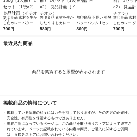
無印良品 素材を生か
無印良品 素材を生か
無印良品 不揃い 発酵
無印良品 素材
したカレー バターチ
した 牛すじカレー 18
バターバウム 1セット
したカレー グ
キン 180g（1人前） 1
700
0g（1人前） 1セット
580
（1個×2） 良品計画
360
180g（1人前
700
円
円
円
円
セット（1袋×2） 良品
（1袋×2） 良品計画
ト（1袋×2）
計画（イチオシ）
（イチオシ）
（イチオシ）
最近見た商品
商品を閲覧すると履歴が表示されます
掲載商品の情報について
・
掲載している情報の精度には万全を期しておりますが、その内容の正確性、
安全性、有用性を保証するものではありません。
・
現在ご覧になっているページは、この商品を取り扱うストアによって運営さ
れています。ページに記載されている内容や商品、ご購入に関するご質問
は、直接各ストアにお問い合わせください。