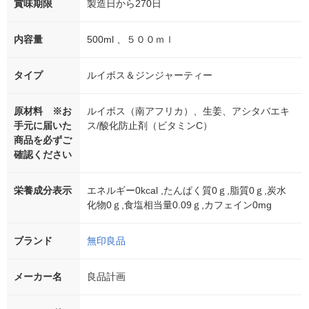
賞味期限
製造日から270日
内容量
500ml 、５００ｍｌ
タイプ
ルイボス＆ジンジャーティー
原材料 ※お
ルイボス（南アフリカ）、生姜、アシタバエキ
手元に届いた
ス/酸化防止剤（ビタミンC）
商品を必ずご
確認ください
栄養成分表示
エネルギー0kcal ,たんぱく質0ｇ,脂質0ｇ,炭水
化物0ｇ,食塩相当量0.09ｇ,カフェイン0mg
ブランド
無印良品
メーカー名
良品計画