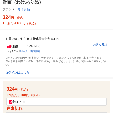
計画（わけあり品）
ブランド：
無印良品
324
円
（税込）
108
1つあたり
円
（税込）
お買い物でもらえる特典
最大付与率11%
内訳を見る
5
獲得
%
(14pt)
うち4.5%は
利用先・期間限定
ログイン&全額PayPay支払いで獲得できます。原則として税抜金額に対し付与されます。
表示よりも実際の付与数、付与率が少ない場合があります。詳細は内訳からご確認くださ
い。
ログインはこちら
324
円
（税込）
108
1つあたり
円
（税込）
5
%
(14pt)
在庫切れ