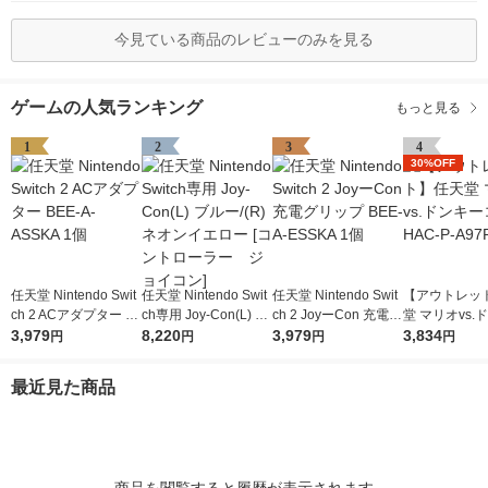
今見ている商品のレビューのみを見る
ゲームの人気ランキング
もっと見る
1
2
3
4
30%OFF
任天堂 Nintendo Swit
任天堂 Nintendo Swit
任天堂 Nintendo Swit
【アウトレッ
ch 2 ACアダプター B
ch専用 Joy-Con(L) ブ
ch 2 JoyーCon 充電グ
堂 マリオvs.
EE-A-ASSKA 1個
3,979
ルー/(R) ネオンイエロ
8,220
リップ BEE-A-ESSKA
3,979
コング HAC-P
3,834
円
円
円
円
ー [コントローラー
1個
1本
ジョイコン]
最近見た商品