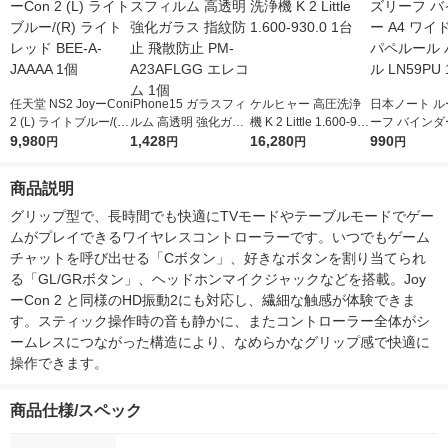
任天堂 NS2 JoyーCon
iPhone15 ガラスフィ
ケルヒャー 高圧洗浄
日本ノート ル
2 (L) ライトブルー/(R)
ルム 高透明 強化ガラ
機 K 2 Little 1.600-93
ーフ バインダー
ライトレッド BEE-A-
9,980
ス 指紋防止 飛散防止
1,428
0.0 1台
16,280
イド 30穴 パ
990
円
円
円
円
JAAAA 1個
PM-A23AFLGG エレ
パープル LN59
コム 1個
商品説明
グリップ型で、長時間でも快適にTVモードやテーブルモードでゲー
ムがプレイできるワイヤレスコントローラーです。いつでもゲーム
チャットを呼び出せる「Cボタン」、好きなボタンを割り当てられ
る「GL/GRボタン」、ヘッドホンマイクジャックなどを搭載。Joy
ーCon 2 と同様のHD振動2にも対応し、繊細な触感が体験できま
す。スティック操作時の音も静かに、またコントローラー全体がシ
ームレスにつながった構造により、なめらかなグリップ感で快適に
操作できます。
商品仕様/スペック