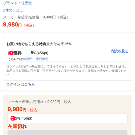
ブランド：
任天堂
2件のレビュー
メーカー希望小売価格：
9,980円（税込）
9,980
円
（税込）
お買い物でもらえる特典
最大付与率16%
内訳を見る
5
獲得
%
(456pt)
うち4.5%は
利用先・期間限定
ログイン&全額PayPay支払いで獲得できます。原則として税抜金額に対し付与されます。
表示よりも実際の付与数、付与率が少ない場合があります。詳細は内訳からご確認くださ
い。
ログインはこちら
メーカー希望小売価格：
9,980円（税込）
9,980
円
（税込）
5
%
(456pt)
在庫切れ