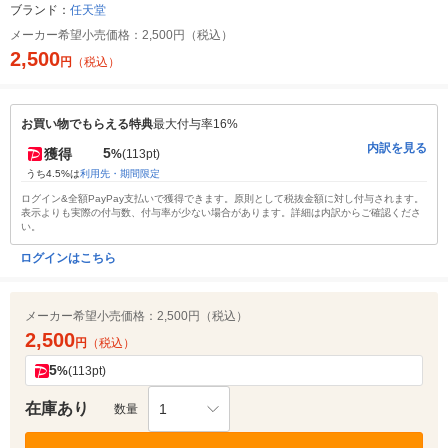
ブランド：
任天堂
メーカー希望小売価格：
2,500円（税込）
2,500
円
（税込）
お買い物でもらえる特典
最大付与率16%
内訳を見る
5
獲得
%
(113pt)
うち4.5%は
利用先・期間限定
ログイン&全額PayPay支払いで獲得できます。原則として税抜金額に対し付与されます。
表示よりも実際の付与数、付与率が少ない場合があります。詳細は内訳からご確認くださ
い。
ログインはこちら
メーカー希望小売価格：
2,500円（税込）
2,500
円
（税込）
5
%
(113pt)
在庫あり
1
数量