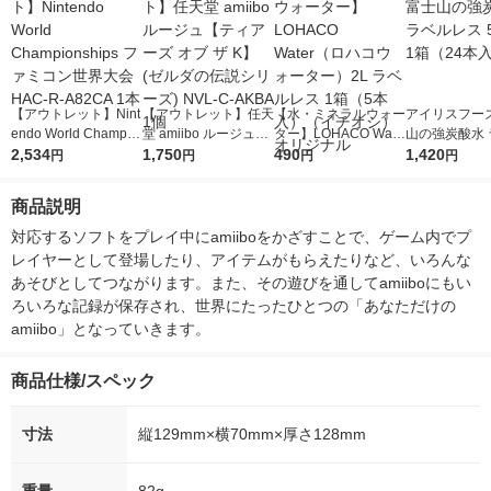
【アウトレット】Nint
【アウトレット】任天
【水・ミネラルウォー
アイリスフーズ
endo World Champio
堂 amiibo ルージュ
ター】LOHACO Wate
山の強炭酸水 
nships ファミコン世
2,534
【ティアーズ オブ ザ
1,750
r（ロハコウォータ
490
レス 500ml 1
1,420
円
円
円
円
界大会 HAC-R-A82CA
K】(ゼルダの伝説シリ
ー）2L ラベルレス 1
本入）
1本
ーズ) NVL-C-AKBA 1
箱（5本入）（イチオ
商品説明
個
シ） オリジナル
対応するソフトをプレイ中にamiiboをかざすことで、ゲーム内でプ
レイヤーとして登場したり、アイテムがもらえたりなど、いろんな
あそびとしてつながります。また、その遊びを通してamiiboにもい
ろいろな記録が保存され、世界にたったひとつの「あなただけの
amiibo」となっていきます。
商品仕様/スペック
寸法
縦129mm×横70mm×厚さ128mm