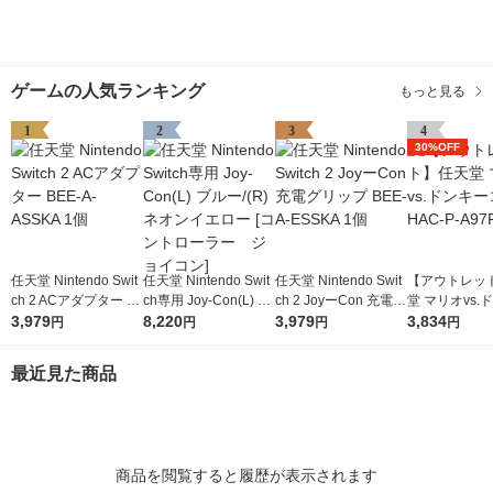
ゲームの人気ランキング
もっと見る
1
2
3
4
30%OFF
任天堂 Nintendo Swit
任天堂 Nintendo Swit
任天堂 Nintendo Swit
【アウトレッ
ch 2 ACアダプター B
ch専用 Joy-Con(L) ブ
ch 2 JoyーCon 充電グ
堂 マリオvs.
EE-A-ASSKA 1個
3,979
ルー/(R) ネオンイエロ
8,220
リップ BEE-A-ESSKA
3,979
コング HAC-P
3,834
円
円
円
円
ー [コントローラー
1個
1本
ジョイコン]
最近見た商品
商品を閲覧すると履歴が表示されます