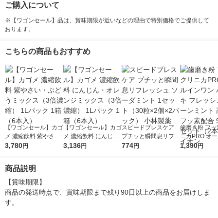
ご購入について
※【ワゴンセール】品は、賞味期限が近いなどの理由で特別価格でご提供して
おります。
こちらの商品もおすすめ
【ワゴンセール】カゴ
【ワゴンセール】カゴ
スピードブレスケア
歯磨き粉 フッ
メ 濃縮飲料 紫やさ
メ 濃縮飲料 にんじ
プチッと瞬間息リフレ
ニカPRO オ
い・ぶどうミックス
3,780
ん・オレンジミックス
3,136
ッシュ ソーダミント
774
ワン ハミガキ
1,390
円
円
円
円
（3倍濃縮） 1Lパック
（3倍濃縮） 1Lパック
1セット（30粒×2個×
シュクリーン
1箱（6本入）
1箱（6本入）
2パック） 小林製薬
高濃度フッ素配
商品説明
1セット（2本
オン
【賞味期限】

商品の発送時点で、賞味期限まで残り90日以上の商品をお届けしま
す。
