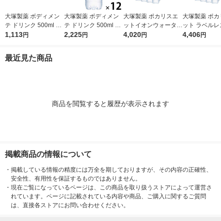
大塚製薬 ボディメン
大塚製薬 ボディメン
大塚製薬 ポカリスエ
大塚製薬 ポカ
テ ドリンク 500ml 1
テ ドリンク 500ml 1
ットイオンウォーター
ット ラベルレ
セット（6本）
1,113
セット（12本）
2,225
ラベルレスボトル 500
4,020
ル 500ml 1箱
4,406
円
円
円
円
ml 1箱（24本入）
入）
最近見た商品
商品を閲覧すると履歴が表示されます
掲載商品の情報について
・
掲載している情報の精度には万全を期しておりますが、その内容の正確性、
安全性、有用性を保証するものではありません。
・
現在ご覧になっているページは、この商品を取り扱うストアによって運営さ
れています。ページに記載されている内容や商品、ご購入に関するご質問
は、直接各ストアにお問い合わせください。