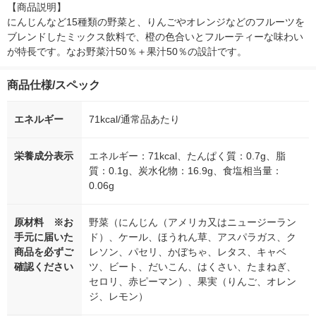
【商品説明】

にんじんなど15種類の野菜と、りんごやオレンジなどのフルーツを
ブレンドしたミックス飲料で、橙の色合いとフルーティーな味わい
が特長です。なお野菜汁50％＋果汁50％の設計です。
商品仕様/スペック
エネルギー
71kcal/通常品あたり
栄養成分表示
エネルギー：71kcal、たんぱく質：0.7g、脂
質：0.1g、炭水化物：16.9g、食塩相当量：
0.06g
原材料 ※お
野菜（にんじん（アメリカ又はニュージーラン
手元に届いた
ド）、ケール、ほうれん草、アスパラガス、ク
商品を必ずご
レソン、パセリ、かぼちゃ、レタス、キャベ
確認ください
ツ、ビート、だいこん、はくさい、たまねぎ、
セロリ、赤ピーマン）、果実（りんご、オレン
ジ、レモン）