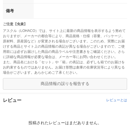
備考
ご注意【免責】
アスクル（LOHACO）では、サイト上に最新の商品情報を表示するよう努めて
おりますが、メーカーの都合等により、商品規格・仕様（容量、パッケージ、
原材料、原産国など）が変更される場合がございます。このため、実際にお届
けする商品とサイト上の商品情報の表記が異なる場合がございますので、ご使
用前には必ずお届けした商品の商品ラベルや注意書きをご確認ください。さら
に詳細な商品情報が必要な場合は、メーカー等にお問い合わせください。
また、商品名における「セット」や「箱」の表記は、必ずしも箱でのお届けを
お約束するものではありません。お届け形態は倉庫の在庫状況等により異なる
場合がございます。あらかじめご了承ください。
商品情報の誤りを報告する
レビュー
レビューとは
投稿されたレビューはまだありません。