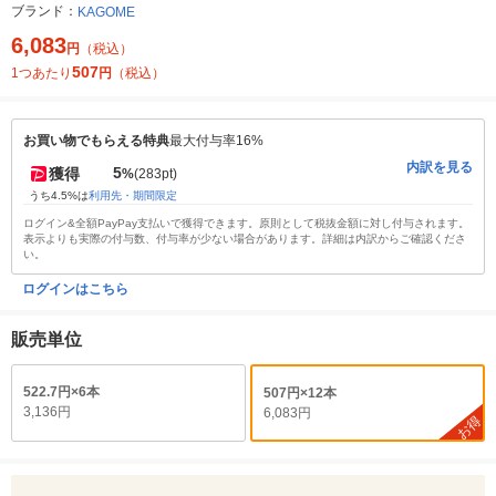
ブランド：
KAGOME
6,083
円
（税込）
507
1つあたり
円
（税込）
お買い物でもらえる特典
最大付与率16%
内訳を見る
5
獲得
%
(283pt)
うち4.5%は
利用先・期間限定
ログイン&全額PayPay支払いで獲得できます。原則として税抜金額に対し付与されます。
表示よりも実際の付与数、付与率が少ない場合があります。詳細は内訳からご確認くださ
い。
ログインはこちら
販売単位
522.7円×6本
507円×12本
3,136円
6,083円
お得