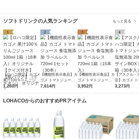
ソフトドリンクの人気ランキング
もっと見る
1
2
3
4
【ロハコ限定】カゴメ
【機能性表示食品】カ
【機能性表示食品】カ
【アスクル・
果汁100％りんごジュ
ゴメ トマトジュース
ゴメ トマトジュース
定】カゴメ ト
ース100ml 1箱（18本
1,260
食塩無添加 ラベルレ
7,614
食塩無添加 ラベルレ
3,952
ュース 食塩無添
3,273
円
円
円
円
入）オリジナル【クイ
ス 720ml 1セット（3
ス 720ml 1箱（15本
0ml デザインB
ズ付き】【紙パック】
0本）
入）
塩 1箱（30本
LOHACOからのおすすめPRアイテム
（イチオシ） オリジ
定
ナル