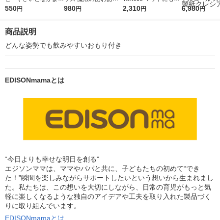
牛五目ごはんの素 3袋
550
ボディソープ フラワ
980
るおむつポーチ Blue
2,310
ィ パーフェク
6,980
円
円
円
円
幼児食
ーの香り 本体 400ml
Checkers おむつ替え
ット 99.9%
1個
にこれひとつ 0ヶ月か
替え 100枚入
商品説明
ら 1個
（1個×20）
クレシア
どんな姿勢でも飲みやすいおもり付き
EDISONmamaとは
“今日よりも幸せな明日を創る”
エジソンママは、ママやパパと共に、子どもたちの初めて“でき
た！”瞬間を楽しみながらサポートしたいという想いから生まれまし
た。私たちは、この想いを大切にしながら、日常の育児がもっと気
軽に楽しくなるような独自のアイデアや工夫を取り入れた製品づく
りに取り組んでいます。
EDISONmamaとは