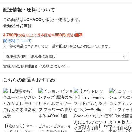
配送情報・送料について
この商品は
LOHACO
が販売・発送します。
最短翌日お届け
3,780
550
無料
円
(税込)以上で基本配送料
円
(税込)
配送料について
※
一部の商品につきましては、基本配送料を当社が負担いたします。
在庫確認住所：東京都にお届け
賞味期限/使用期限・返品について
こちらの商品もおすすめ
【1歳頃から】キユー
ピジョン ピジョンキ
【アウトレット】Tiny
ウェットティ
ピーやさいとなかよし
ッズ 魔法のあわあわ
Twinkle マットにもな
アルコール ス