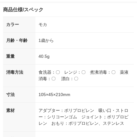
商品仕様/スペック
カラー
モカ
月齢・年齢
1歳から
重量
40.5g
消毒方法
食洗器：〇 レンジ：〇 煮沸消毒：〇 薬液
消毒：〇 漂白：〇
寸法
105×45×210mm
素材
アダプター：ポリプロピレン 吸い口・ストロ
ー：シリコーンゴム ジョイント；ポリプロピ
レン おもり：ポリプロピレン、ステンレス