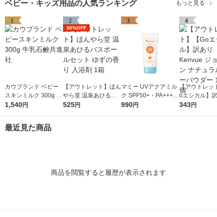
ベビー・キッズ用品の人気ランキング
もっと見る
1
2
3
4
30%OFF
カウブランド ベビー
【アウトレット】ほん
マミー UVアクアミル
【アウトレッ
スキンミルク 300g 牛
やら堂 温泉あひるバ
ク SPF50+・PA++++
oエシカル】訳
乳石鹸共進社
1,540
スボールセット ゆず
525
50g 伊勢半
990
envue ジョン
343
円
円
円
円
の香り 入浴剤 1箱
チュラルベビ
ー 100g 1個
最近見た商品
商品を閲覧すると履歴が表示されます