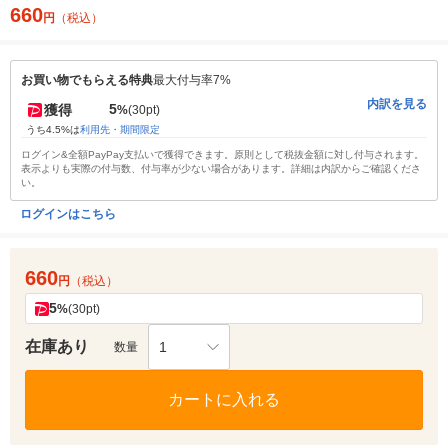
660
円
（税込）
お買い物でもらえる特典
最大付与率7%
内訳を見る
5
獲得
%
(30pt)
うち4.5%は
利用先・期間限定
ログイン&全額PayPay支払いで獲得できます。原則として税抜金額に対し付与されます。
表示よりも実際の付与数、付与率が少ない場合があります。詳細は内訳からご確認くださ
い。
ログインはこちら
660
円
（税込）
5
%
(30pt)
在庫あり
1
数量
カートに入れる