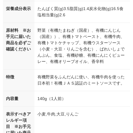
栄養成分表示
たんぱく質(g)3.5脂質(g)1.4炭水化物(g)16.5食
塩相当量(g)2.6
原材料 ※お
野菜（有機たまねぎ（国産）、有機にんじん
手元に届いた
（国産））、有機トマトペースト、有機牛肉、
商品を必ずご
有機トマトケチャップ、有機ウスターソース
確認ください
（小麦・大豆・りんごを含む）、ばれいしょで
んぷん、食塩、有機砂糖、有機にんにくピュー
レー、有機オリーブオイル、香辛料
特徴
有機野菜をふんだんに使い、有機牛肉を使った
日本初！有機ＪＡＳ認証のミートソースです。
内容量
140g（1人前）
表示すべきア
小麦,牛肉,大豆,りんご
レルギー項
目 ※お手元
に届いた商品