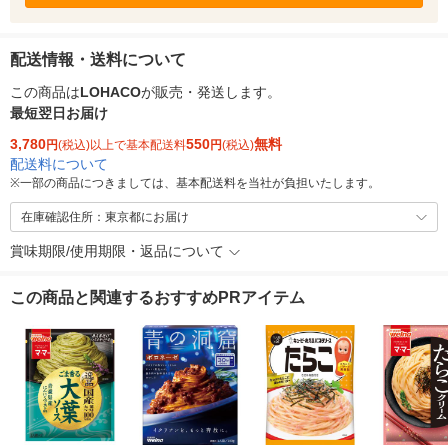
配送情報・送料について
この商品は
LOHACO
が販売・発送します。
最短翌日お届け
3,780
550
無料
円
(税込)以上で基本配送料
円
(税込)
配送料について
※
一部の商品につきましては、基本配送料を当社が負担いたします。
在庫確認住所：東京都にお届け
賞味期限/使用期限・返品について
この商品と関連するおすすめPRアイテム