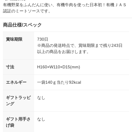
有機野菜をふんだんに使い、有機牛肉を使った日本初！有機ＪＡＳ
認証のミートソースです。
商品仕様/スペック
賞味期限
730日
※商品の発送時点で、賞味期限まで残り243日
以上の商品をお届けします。
寸法
H160×W110×D15(mm)
エネルギー
一袋140ｇ当たり92kcal
ギフトラッピ
なし
ング
ギフト用手さ
なし
げ袋