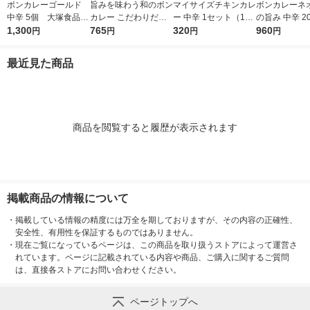
ボンカレーゴールド
旨みを味わう和のボン
マイサイズチキンカレ
ボンカレーネオ
中辛 5個 大塚食品
カレー こだわりだし
ー 中辛 1セット（1個
の旨み 中辛 20
レンジ対応
1,300
の和風カレー 中辛
765
（100g）×2） 100k
320
ット（1個×3
960
円
円
円
円
1セット（1個（210
cal レンジ対応レト
品 レトルトカ
g）×3） レンジ対応
ルト 大塚食品
ンジ対応
最近見た商品
1セット（1個×3）
商品を閲覧すると履歴が表示されます
掲載商品の情報について
・
掲載している情報の精度には万全を期しておりますが、その内容の正確性、
安全性、有用性を保証するものではありません。
・
現在ご覧になっているページは、この商品を取り扱うストアによって運営さ
れています。ページに記載されている内容や商品、ご購入に関するご質問
は、直接各ストアにお問い合わせください。
ページトップへ