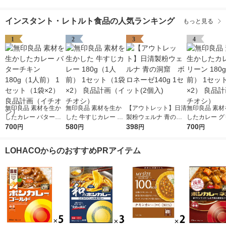
インスタント・レトルト食品の人気ランキング
もっと見る
1
2
3
4
無印良品 素材を生か
無印良品 素材を生か
【アウトレット】日清
無印良品 素材
したカレー バターチ
した 牛すじカレー 18
製粉ウェルナ 青の洞
したカレー グ
キン 180g（1人前） 1
700
0g（1人前） 1セット
580
窟 ボロネーゼ140g
398
180g（1人前
700
円
円
円
円
セット（1袋×2） 良品
（1袋×2） 良品計画
1セット(2個入)
ト（1袋×2）
計画（イチオシ）
（イチオシ）
（イチオシ）
LOHACOからのおすすめPRアイテム