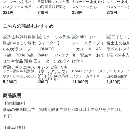
マ・マー あえるだけ
日清製粉ウェルナ 青
キユーピー あえるパ
マ・マー あえ
パスタソース 逸品 ご
の洞窟 香味野菜とハ
スタソース たらこ（1
パスタソース 
ま香る大葉ソース ＜1
321
ーブ引き立つボロネー
348
人前×2）1個
258
クリーム 生風
272
円
円
円
円
人前×2＞ 1個 日清製
ゼ 1人前 (140g) 1個
前×2 1個
粉ウェルナ
こちらの商品もおすすめ
うま味調味料無添加
【水・ミネラルウォー
HAKU（ハク） メラ
アイリスフーズ
やさしい味わいのガラ
ター】LOHACO Wate
ノフォーカスＩＶ 4
山の強炭酸水 
スープ（袋） 700g 3
5,280
r（ロハコウォータ
490
5ｇ 資生堂 おまけ
11,000
レス 500ml 1
1,420
円
円
円
円
袋 ユウキ食品 顆粒 国
ー）2L ラベルレス 1
付き
本入）
産鶏チキンエキス
箱（5本入）（イチオ
商品説明
シ） オリジナル
【賞味期限】

商品の発送時点で、賞味期限まで残り243日以上の商品をお届けし
ます。

【商品説明】
