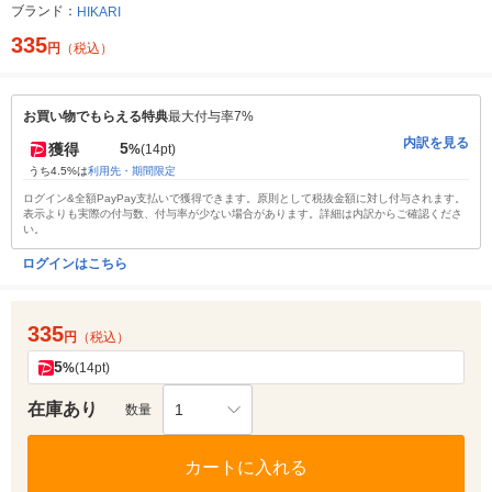
ブランド：
HIKARI
335
円
（税込）
お買い物でもらえる特典
最大付与率7%
内訳を見る
5
獲得
%
(14pt)
うち4.5%は
利用先・期間限定
ログイン&全額PayPay支払いで獲得できます。原則として税抜金額に対し付与されます。
表示よりも実際の付与数、付与率が少ない場合があります。詳細は内訳からご確認くださ
い。
ログインはこちら
335
円
（税込）
5
%
(14pt)
在庫あり
1
数量
カートに入れる