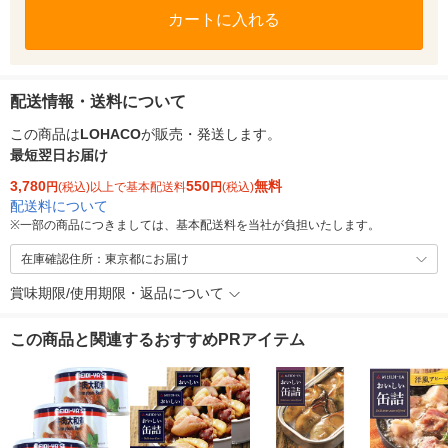
カートに入れる
配送情報・送料について
この商品は
LOHACO
が販売・発送します。
最短翌日お届け
3,780
550
無料
円
(税込)以上で基本配送料
円
(税込)
配送料について
※
一部の商品につきましては、基本配送料を当社が負担いたします。
在庫確認住所：東京都にお届け
賞味期限/使用期限・返品について
この商品と関連するおすすめPRアイテム