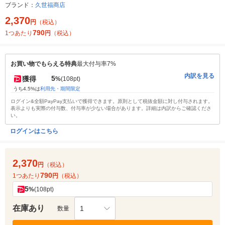
ブランド：
久世福商店
2,370
円
（税込）
790
1つあたり
円
（税込）
お買い物でもらえる特典
最大付与率7%
内訳を見る
5
獲得
%
(108pt)
うち4.5%は
利用先・期間限定
ログイン&全額PayPay支払いで獲得できます。原則として税抜金額に対し付与されます。
表示よりも実際の付与数、付与率が少ない場合があります。詳細は内訳からご確認くださ
い。
ログインはこちら
2,370
円
（税込）
790
1つあたり
円
（税込）
5
%
(108pt)
在庫あり
1
数量