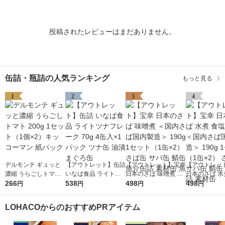
投稿されたレビューはまだありません。
缶詰・瓶詰の人気ランキング
もっと見る
1
2
3
4
デルモンテ ギュッと
【アウトレット】缶詰
【アウトレット】宝幸
【アウトレッ
濃縮 うらごしトマト
いなば食品 ライトツ
日本のさば 味噌煮 ＜
日本のさば 水
200g 1セット（1個×
266
ナフレーク 70g 4缶入
538
国内さば国内製造＞ 1
498
不使用 ＜国内
498
円
円
円
円
2）キッコーマン 紙パ
×1パック ツナ缶 油漬
90g 1セット（1缶×
内製造＞ 190
ック
まぐろ缶
2） さば缶 サバ缶 鯖
ト（1缶×2）
LOHACOからのおすすめPRアイテム
缶 魚介缶詰 素材缶 魚
サバ缶 鯖缶 
素材缶