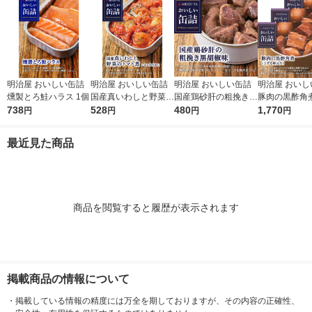
明治屋 おいしい缶詰
明治屋 おいしい缶詰
明治屋 おいしい缶詰
明治屋 おいし
燻製とろ鮭ハラス 1個
国産真いわしと野菜の
国産鶏砂肝の粗挽き黒
豚肉の黒酢角
738
トマト煮 1缶
528
胡椒味 1個
480
ら卵入り） 1
1,770
円
円
円
円
（3個）
最近見た商品
商品を閲覧すると履歴が表示されます
掲載商品の情報について
・
掲載している情報の精度には万全を期しておりますが、その内容の正確性、