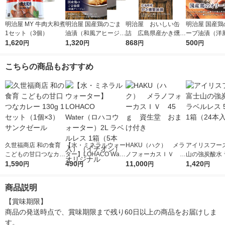
明治屋 MY 牛肉大和煮
明治屋 国産鶏のごま
明治屋 おいしい缶
明治屋 国産鶏
1セット（3個）
油漬（和風アヒージ
詰 広島県産かき燻製
ーブ油漬（洋
1,620
ョ） 1セット（3缶）
1,320
油漬 1缶
868
ジョ） 1缶
500
円
円
円
円
こちらの商品もおすすめ
久世福商店 和の食育
【水・ミネラルウォー
HAKU（ハク） メラ
アイリスフーズ
こどもの甘口つなカレ
ター】LOHACO Wate
ノフォーカスＩＶ 4
山の強炭酸水 
ー 130g 1セット（1個
1,590
r（ロハコウォータ
490
5ｇ 資生堂 おまけ
11,000
レス 500ml 1
1,420
円
円
円
円
×3）サンクゼール
ー）2L ラベルレス 1
付き
本入）
箱（5本入）（イチオ
商品説明
シ） オリジナル
【賞味期限】

商品の発送時点で、賞味期限まで残り60日以上の商品をお届けしま
す。
