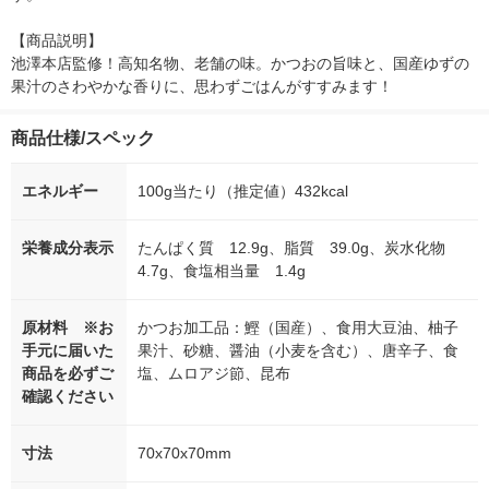
【商品説明】

池澤本店監修！高知名物、老舗の味。かつおの旨味と、国産ゆずの
果汁のさわやかな香りに、思わずごはんがすすみます！
商品仕様/スペック
エネルギー
100g当たり（推定値）432kcal
栄養成分表示
たんぱく質 12.9g、脂質 39.0g、炭水化物
4.7g、食塩相当量 1.4g
原材料 ※お
かつお加工品：鰹（国産）、食用大豆油、柚子
手元に届いた
果汁、砂糖、醤油（小麦を含む）、唐辛子、食
商品を必ずご
塩、ムロアジ節、昆布
確認ください
寸法
70x70x70mm