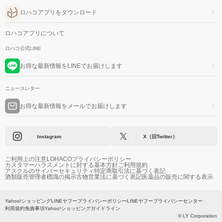
ロハコアプリをダウンロード
ロハコアプリについて
ロハコ公式LINE
お得な最新情報をLINEでお届けします
ニュースレター
お得な最新情報をメールでお届けします
Instagram
X（旧Twitter）
ご利用上の注意
LOHACOプライバシーポリシー
カスタマーハラスメントに対する基本方針
ご利用規約
アスクルのサイバーセキュリティ
特定商取引法に基づく表記
酒類販売管理者標識の掲示
古物営業法に基づく表記
医薬品の販売に関する表示
Yahoo!ショッピング
LINEヤフープライバシーポリシー
LINEヤフープライバシーセンター
利用規約
免責事項
Yahoo!ショッピングガイドライン
© LY Corporation