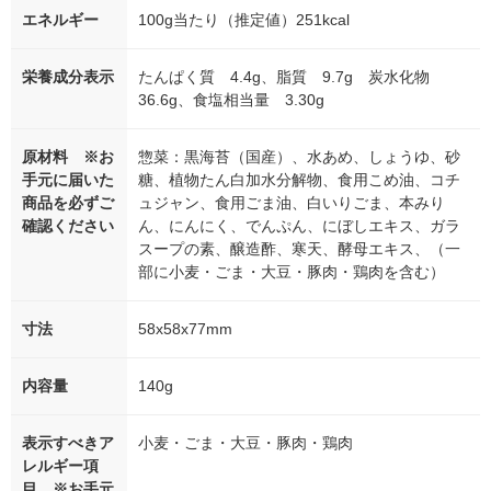
エネルギー
100g当たり（推定値）251kcal
栄養成分表示
たんぱく質 4.4g、脂質 9.7g 炭水化物
36.6g、食塩相当量 3.30g
原材料 ※お
惣菜：黒海苔（国産）、水あめ、しょうゆ、砂
手元に届いた
糖、植物たん白加水分解物、食用こめ油、コチ
商品を必ずご
ュジャン、食用ごま油、白いりごま、本みり
確認ください
ん、にんにく、でんぷん、にぼしエキス、ガラ
スープの素、醸造酢、寒天、酵母エキス、（一
部に小麦・ごま・大豆・豚肉・鶏肉を含む）
寸法
58x58x77mm
内容量
140g
表示すべきア
小麦・ごま・大豆・豚肉・鶏肉
レルギー項
目 ※お手元