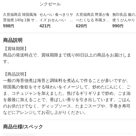
久世福商店 韓国風海
せんべい 食べきりサ
久世福商店 野菜が食
無印良品 服の
苔佃煮 140g 1個 サン
イズ おせんべい ひ
べたくなる 和風タル
使う ひんやり
クゼール ご飯のおと
598
とくちミックス 14枚
421
タル 160g 1個
620
１５０ｍＬ 良
990
円
円
円
円
も
入 1個 サンクゼール
商品説明
【賞味期限】

商品の発送時点で、賞味期限まで残り80日以上の商品をお届けしま
す。

【商品説明】

一般の海苔佃煮は海苔と調味料を煮込んで作ることが多いですが、
韓国風の食欲をそそる味わいをイメージして、炒めたにんにく、ご
ま、コチュジャンを加えました。焦げるギリギリまで炒め、ごま油
を最後に加えることで、香ばしい香りを引き出しています。ごはん
のお供だけでなく、ディップソース、たまごスープや、手巻き寿司
などにアレンジしてお召し上がりください。
商品仕様/スペック