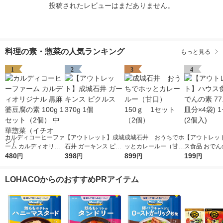
投稿されたレビューはまだありません。
料理の素・惣菜の人気ランキング
もっと見る
1
2
3
4
カルディコーヒーファ
【アウトレット】成城
成城石井 おうちでホ
【アウトレッ
ーム カルディオリジ
石井 ガーキンス ピク
ッとカレールー（甘
ス食品 おでんの
ナル 黒麻婆豆腐の素
480
ルス 370g 1個
398
口） 150ｇ 1セッ
899
2g(6皿分×4袋
199
円
円
円
円
100g 1セット（2個）
ト（2個）
ト(2個入)
中華惣菜（イチオシ）
LOHACOからのおすすめPRアイテム