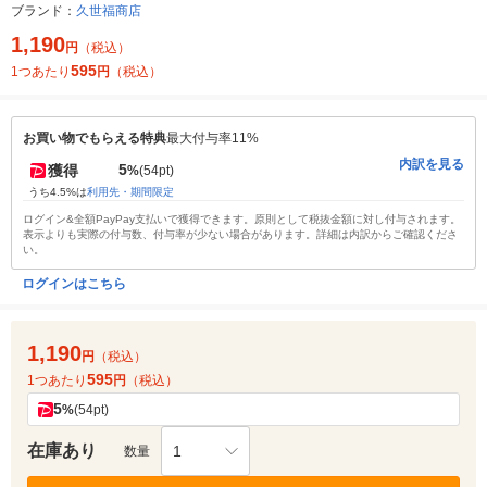
ブランド：
久世福商店
1,190
円
（税込）
595
1つあたり
円
（税込）
お買い物でもらえる特典
最大付与率11%
内訳を見る
5
獲得
%
(54pt)
うち4.5%は
利用先・期間限定
ログイン&全額PayPay支払いで獲得できます。原則として税抜金額に対し付与されます。
表示よりも実際の付与数、付与率が少ない場合があります。詳細は内訳からご確認くださ
い。
ログインはこちら
1,190
円
（税込）
595
1つあたり
円
（税込）
5
%
(54pt)
在庫あり
1
数量