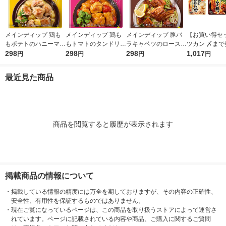
メインディップ 鶏も
メインディップ 鶏も
メインディップ 豚バ
【お買い得セ
もポテトのハニーマス
もトマトのタンドリー
ラキャベツのロースト
ツカン 〆まで
タード 1個（2〜3人
298
1個（2〜3人前） (冷
298
ガーリック炒め 1個
298
い鍋つゆ3種
1,017
円
円
円
円
前） (冷凍ストックし
凍ストックしてお肉に
（2〜3人前） 冷凍ス
（ごま豆乳鍋
てお肉にしみ込む調味
しみ込む調味料) 時短
トックしてお肉にしみ
ムチ鍋つゆ、
最近見た商品
料) 時短 大塚食品
大塚食品
込む調味料 時短 大
し鍋つゆ）
塚食品
商品を閲覧すると履歴が表示されます
掲載商品の情報について
・
掲載している情報の精度には万全を期しておりますが、その内容の正確性、
安全性、有用性を保証するものではありません。
・
現在ご覧になっているページは、この商品を取り扱うストアによって運営さ
れています。ページに記載されている内容や商品、ご購入に関するご質問