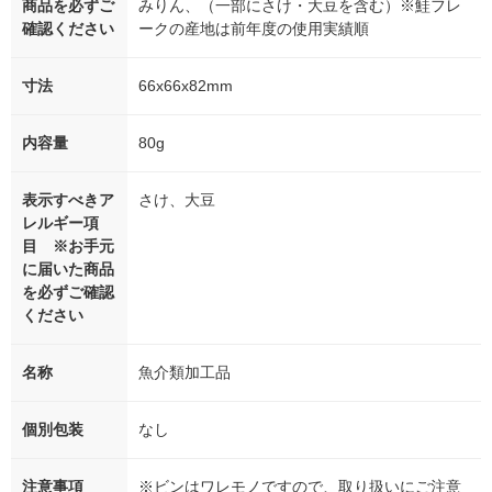
商品を必ずご
みりん、（一部にさけ・大豆を含む）※鮭フレ
確認ください
ークの産地は前年度の使用実績順
寸法
66x66x82mm
内容量
80g
表示すべきア
さけ、大豆
レルギー項
目 ※お手元
に届いた商品
を必ずご確認
ください
名称
魚介類加工品
個別包装
なし
注意事項
※ビンはワレモノですので、取り扱いにご注意