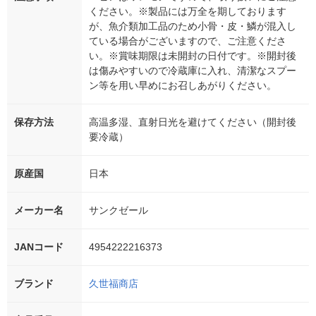
ください。※製品には万全を期しております
が、魚介類加工品のため小骨・皮・鱗が混入し
ている場合がございますので、ご注意くださ
い。※賞味期限は未開封の日付です。※開封後
は傷みやすいので冷蔵庫に入れ、清潔なスプー
ン等を用い早めにお召しあがりください。
保存方法
高温多湿、直射日光を避けてください（開封後
要冷蔵）
原産国
日本
メーカー名
サンクゼール
JANコード
4954222216373
ブランド
久世福商店