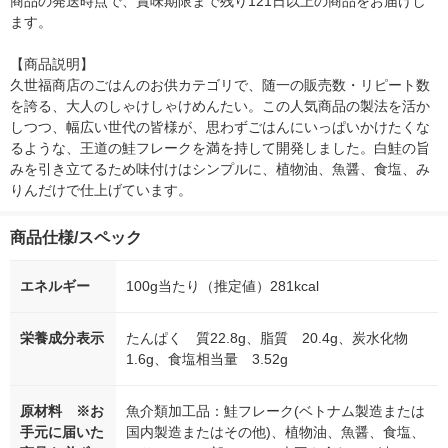
商品の発送時点で、賞味期限まで残り121日以上の商品をお届けし
ます。

【商品説明】

久世福商店のごはんのお供カテゴリで、随一の販売数・リピート数
を誇る、大人のしゃけしゃけめんたい。この人気商品の製法を活か
しつつ、幅広い世代の皆様が、思わずごはんにいっぱいかけたくな
るような、王道の鮭フレークを満を持して開発しました。白鮭の旨
みを引き立てるため味付けはシンプルに、植物油、魚醤、食塩、み
りんだけで仕上げています。
商品仕様/スペック
エネルギー
100g当たり（推定値）281kcal
栄養成分表示
たんぱく 質22.8g、脂質 20.4g、炭水化物
1.6g、食塩相当量 3.52g
原材料 ※お
魚介類加工品：鮭フレーク(ベトナム製造または
手元に届いた
国内製造またはその他)、植物油、魚醤、食塩、