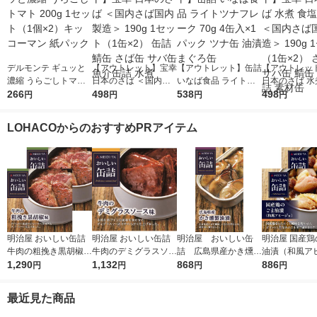
デルモンテ ギュッと
【アウトレット】宝幸
【アウトレット】缶詰
【アウトレッ
濃縮 うらごしトマト
日本のさば ＜国内さ
いなば食品 ライトツ
日本のさば 水
200g 1セット（1個×
266
ば国内製造＞ 190g 1
498
ナフレーク 70g 4缶入
538
不使用 ＜国内
498
円
円
円
円
2）キッコーマン 紙パ
セット（1缶×2） 缶詰
×1パック ツナ缶 油漬
内製造＞ 190
ック
鯖缶 さば缶 サバ缶 魚
まぐろ缶
ト（1缶×2）
LOHACOからのおすすめPRアイテム
介缶詰 水煮
サバ缶 鯖缶 
素材缶
明治屋 おいしい缶詰
明治屋 おいしい缶詰
明治屋 おいしい缶
明治屋 国産鶏
牛肉の粗挽き黒胡椒味
牛肉のデミグラスソー
詰 広島県産かき燻製
油漬（和風ア
1セット（2缶）
1,290
ス味 1セット（2缶）
1,132
油漬 1缶
868
ョ） 1セット
886
円
円
円
円
最近見た商品