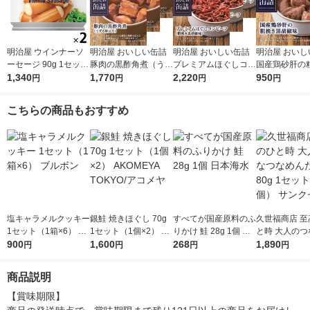
明治屋 ウインナーソ
明治屋 おいしい缶詰
明治屋 おいしい缶詰
明治屋 おいし
ーセージ 90g 1セット
豚肉の黒酢角煮（うず
プレミアムほぐしコン
国産鶏砂肝の
（1個×2）缶詰
1,340
ら卵入り） 1セット
1,770
ビーフ 1セット（3
2,220
胡椒味 1セッ
950
円
円
円
円
（3個）
缶）
缶）
こちらの商品もおすすめ
塩キャラメルクッキー
銀鮭 焼きほぐし 70g
すべてが国産原料のふ
久世福商店 至
1セット（1箱×6） ブ
1セット（1個×2） AK
りかけ 鮭 28g 1個 日
と時 大人のつ
ルボン
900
OMEYA TOKYO/アコ
1,600
本海水
268
めんたい 80g
1,890
円
円
円
円
メヤ
（3個） サン
商品説明
【賞味期限】
