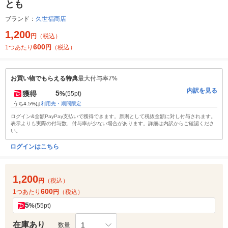
とも
ブランド：
久世福商店
1,200
円
（税込）
600
1つあたり
円
（税込）
お買い物でもらえる特典
最大付与率7%
内訳を見る
5
獲得
%
(55pt)
うち4.5%は
利用先・期間限定
ログイン&全額PayPay支払いで獲得できます。原則として税抜金額に対し付与されます。
表示よりも実際の付与数、付与率が少ない場合があります。詳細は内訳からご確認くださ
い。
ログインはこちら
1,200
円
（税込）
600
1つあたり
円
（税込）
5
%
(55pt)
在庫あり
1
数量