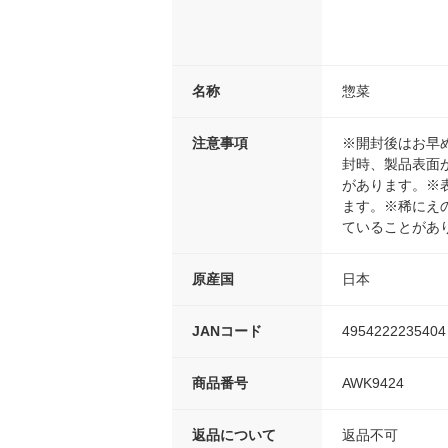
名称
惣菜
注意事項
※開封後はお早
封時、製品表面
があります。※
ます。※稀にえ
ていることがあ
原産国
日本
JANコード
4954222235404
商品番号
AWK9424
返品について
返品不可