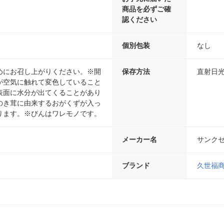
商品を必ずご確
認ください
個別包装
なし
めにお召し上がりください。※開
保存方法
直射日
が空気に触れて変色していること
表面に水分が出てくることがあり
のき茸に由来するおがくずが入っ
ります。※びんはワレモノです。
メーカー名
サンク
ブランド
久世福