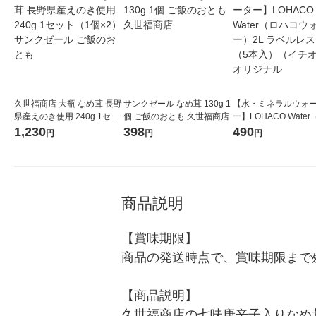
久世福商店 大瓶 なめ茸 長野
サンクゼール なめ茸 130g 1
【水・ミネラルウォ
県産えのき使用 240g 1セッ
個 ご飯のおとも 久世福商店
ー】LOHACO Wate
ト（1個×2）サンクゼール
コウォーター）2L ラ
1,230
398
490
円
円
円
ご飯のおとも
ス 1箱（5本入）（イ
シ） オリジナル
商品説明
【賞味期限】

商品の発送時点で、賞味期限まで残
【商品説明】

久世福商店の七味唐辛子入りなめ