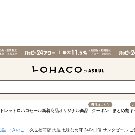
獲得はこちら
レ
トレット
ロハコセール
新着商品
オリジナル商品
クーポン
まとめ割
キ
缶詰
きのこ
久世福商店 大瓶 七味なめ茸 240g 1個 サンクゼール 