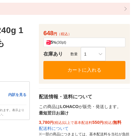
0g 1
648
円
（税込）
も
5
%
(30pt)
在庫あり
1
数量
カートに入れる
内訳を見る
配送情報・送料について
この商品は
LOHACO
が販売・発送します。
されます。表示より
最短翌日お届け
い。
3,780
550
無料
円
(税込)以上で基本配送料
円
(税込)
配送料について
※
一部の商品につきましては、基本配送料を当社が負担