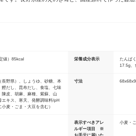
値）85kcal
栄養成分表示
たんぱく
17.5g
（長野県）、しょうゆ、砂糖、本
寸法
68x68x
、鰹だし、昆布だし、食塩、七味
、陳皮、胡麻、麻種、紫蘇、山
エキス、寒天、発酵調味料/pH
に小麦・ごま・大豆を含む）
表示すべきアレ
小麦・
ルギー項目 ※
お手元に届いた