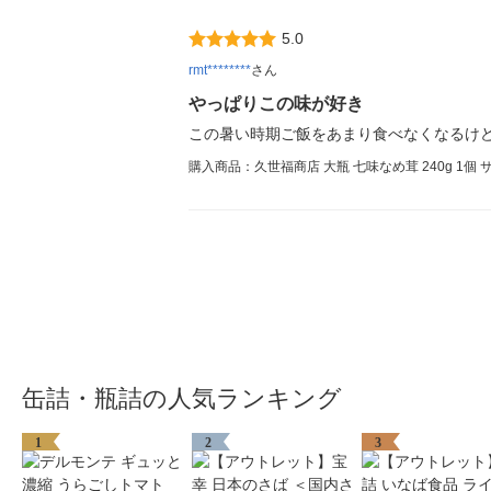
5.0
rmt********
さん
やっぱりこの味が好き
この暑い時期ご飯をあまり食べなくなるけど
購入商品：久世福商店 大瓶 七味なめ茸 240g 1個
缶詰・瓶詰の人気ランキング
1
2
3