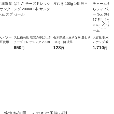
あんバター
久世福商店 燻製の香ばしさ
栃木県産大豆きな粉 皮むき
大容量 吸水ラ
小豆使用】
チーズドレッシング 200ml 1
100g 1個 波里
ムナップ 吸水
パン ジャ
本 サンクゼール
ティライナー 3c
650
128
1,710
円
円
円
なし 17.5cm
3パック）ユニ
、藻塩を使用。えのきの風味が引