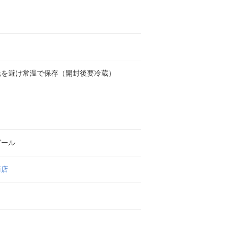
光を避け常温で保存（開封後要冷蔵）
ゼール
商店