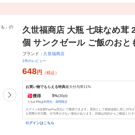
久世福商店 大瓶 七味なめ茸 24
個 サンクゼール ご飯のおと
久世福商店
ブランド：
1件のレビュー
648
円
（税込）
お買い物でもらえる特典
最大付与率11%
5
獲得
%
(30pt)
うち4.5%は
利用先・期間限定
ログイン&全額PayPay支払いで獲得できます。原則として税抜金額に対し付与
も実際の付与数、付与率が少ない場合があります。詳細は内訳からご確認くださ
ログインはこちら