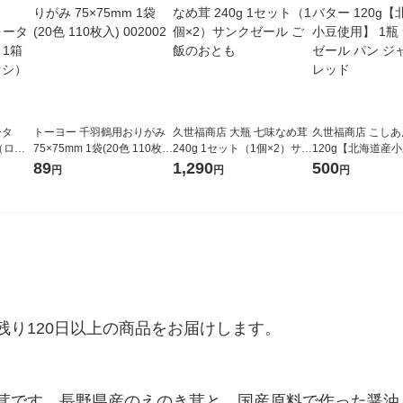
ータ
トーヨー 千羽鶴用おりがみ
久世福商店 大瓶 七味なめ茸
久世福商店 こし
r（ロハ
75×75mm 1袋(20色 110枚
240g 1セット（1個×2）サン
120g【北海道産
ベルレ
入) 002002
クゼール ご飯のおとも
1瓶 サンクゼール 
89
1,290
500
円
円
円
チオ
ム スプレッド
り120日以上の商品をお届けします。

茸です。長野県産のえのき茸と、国産原料で作った醤油