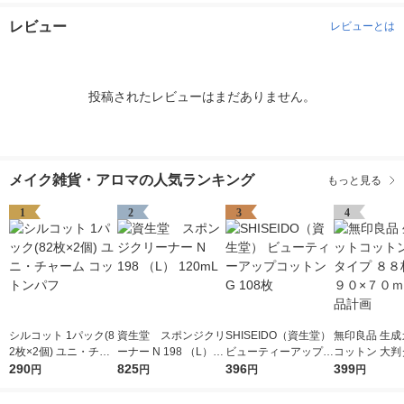
レビュー
レビューとは
投稿されたレビューはまだありません。
メイク雑貨・アロマの人気ランキング
もっと見る
1
2
3
4
シルコット 1パック(8
資生堂 スポンジクリ
SHISEIDO（資生堂）
無印良品 生成
2枚×2個) ユニ・チャ
ーナー N 198 （L） 1
ビューティーアップコ
コットン 大判
ーム コットンパフ
290
20mL
825
ットン G 108枚
396
８８枚入 約９
399
円
円
円
円
ｍｍ 良品計画