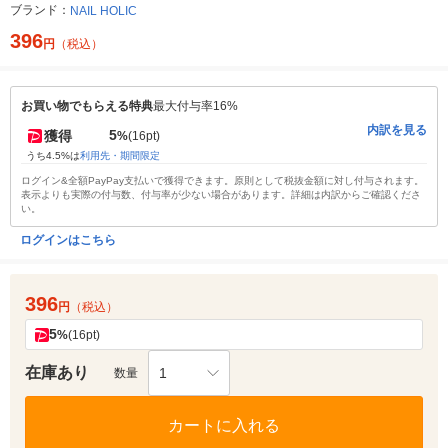
ブランド：
NAIL HOLIC
396
円
（税込）
お買い物でもらえる特典
最大付与率16%
内訳を見る
5
獲得
%
(16pt)
うち4.5%は
利用先・期間限定
ログイン&全額PayPay支払いで獲得できます。原則として税抜金額に対し付与されます。
表示よりも実際の付与数、付与率が少ない場合があります。詳細は内訳からご確認くださ
い。
ログインはこちら
396
円
（税込）
5
%
(16pt)
在庫あり
1
数量
カートに入れる