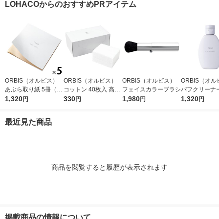
LOHACOからのおすすめPRアイテム
ORBIS（オルビス）
ORBIS（オルビス）
ORBIS（オルビス）
ORBIS（オ
あぶら取り紙 5冊（30
コットン 40枚入 高級
フェイスカラーブラシ
パフクリーナー
枚×5冊）
1,320
綿100％
330
1,980
×2個
1,320
円
円
円
円
最近見た商品
商品を閲覧すると履歴が表示されます
掲載商品の情報について