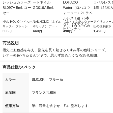
NAIL HOLIC(ネイルホ
NAILHOLIC（ネイル
【水・ミネラルウォー
アイリスフーズ
リック) フレッシュ
ホリック） アートネ
ター】LOHACO Wate
山の強炭酸水 
カラーズ BL097V 5m
396
イル GD019A 5mL
440
r（ロハコウォータ
490
レス 500ml 1
1,420
円
円
円
円
L コーセー
ー）2L ラベルレス 1
本入）
箱（5本入）（イチオ
商品説明
シ） オリジナル
指先に血色感を与え、指先を長く魅せるくすみ系の色味シリーズ。
シアー発色×ちゅるんツヤで、思わず集めたくなる15色展開。
商品仕様/スペック
カラー
BL010K 、ブルー系
原産国
フランス共和国
使用方法
筆に適量を含ませ、爪に塗布します。