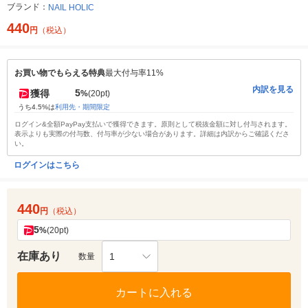
ブランド：
NAIL HOLIC
440
円
（税込）
お買い物でもらえる特典
最大付与率11%
内訳を見る
5
獲得
%
(20pt)
うち4.5%は
利用先・期間限定
ログイン&全額PayPay支払いで獲得できます。原則として税抜金額に対し付与されます。
表示よりも実際の付与数、付与率が少ない場合があります。詳細は内訳からご確認くださ
い。
ログインはこちら
440
円
（税込）
5
%
(20pt)
在庫あり
1
数量
カートに入れる