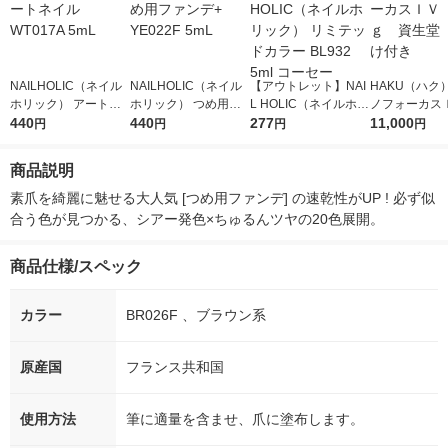
NAILHOLIC（ネイル
NAILHOLIC（ネイル
【アウトレット】NAI
HAKU（ハク
ホリック） アートネ
ホリック） つめ用フ
L HOLIC（ネイルホリ
ノフォーカス
イル WT017A 5mL
440
ァンデ+ YE022F 5mL
440
ック） リミテッドカ
277
5ｇ 資生堂
11,000
円
円
円
円
ラー BL932 5ml コー
付き
セー
商品説明
素爪を綺麗に魅せる大人気 [つめ用ファンデ] の速乾性がUP ! 必ず似
合う色が見つかる、シアー発色×ちゅるんツヤの20色展開。
商品仕様/スペック
カラー
BR026F 、ブラウン系
原産国
フランス共和国
使用方法
筆に適量を含ませ、爪に塗布します。