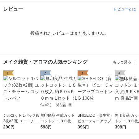
レビュー
レビューとは
投稿されたレビューはまだありません。
メイク雑貨・アロマの人気ランキング
もっと見る
1
2
3
4
シルコット 1パック(8
無印良品 生成カット
SHISEIDO（資生堂）
無印良品 カッ
2枚×2個) ユニ・チャ
コットン １８０枚入
ビューティーアップコ
トン １８０枚
ーム コットンパフ
290
約６０×５０ｍｍ 1セ
598
ットン G 108枚
396
５×５０ｍｍ 
399
円
円
円
円
ット（1個×2） 良品計
画