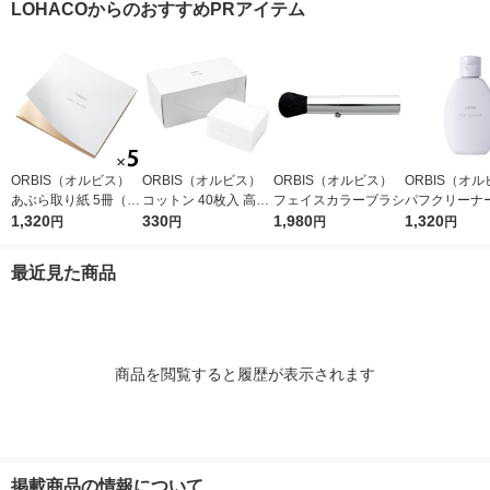
LOHACOからのおすすめPRアイテム
ORBIS（オルビス）
ORBIS（オルビス）
ORBIS（オルビス）
ORBIS（オ
あぶら取り紙 5冊（30
コットン 40枚入 高級
フェイスカラーブラシ
パフクリーナー
枚×5冊）
1,320
綿100％
330
1,980
×2個
1,320
円
円
円
円
最近見た商品
商品を閲覧すると履歴が表示されます
掲載商品の情報について