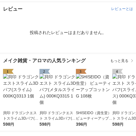
レビュー
レビューとは
投稿されたレビューはまだありません。
メイク雑貨・アロマの人気ランキング
もっと見る
1
2
3
4
貝印 ドラゴンクエス
貝印 ドラゴンクエス
SHISEIDO（資生堂）
貝印 ドラゴン
トスライム3Dパフ(ス
ト スライム3Dパフ(メ
ビューティーアップコ
ト スライム3
ライム) 000KQ3313 1
598
タルスライム) 000KQ
598
ットン G 108枚
396
ライムベス) 00
598
円
円
円
円
個
3315 1個
14 1個