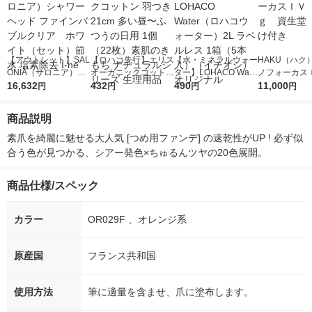
【アウトレット】SAL
【ロハコ先行】エリス
【水・ミネラルウォー
HAKU（ハク
ONIA（サロニア）シ
オーガニックコットン
ター】LOHACO Wate
ノフォーカス
ャワーヘッド ファイ
16,632
羽つき 21cm 多い昼〜
432
r（ロハコウォータ
490
5ｇ 資生堂
11,000
円
円
円
円
ンバブルクリア ホワ
ふつうの日用 1個（22
ー）2L ラベルレス 1
付き
イト（セット）節水
枚）素肌のきもち ナ
箱（5本入）（イチオ
商品説明
塩素除去 I-ne
チュラルシリーズ 生
シ） オリジナル
理用品
素爪を綺麗に魅せる大人気 [つめ用ファンデ] の速乾性がUP ! 必ず似
合う色が見つかる、シアー発色×ちゅるんツヤの20色展開。
商品仕様/スペック
カラー
OR029F 、オレンジ系
原産国
フランス共和国
使用方法
筆に適量を含ませ、爪に塗布します。