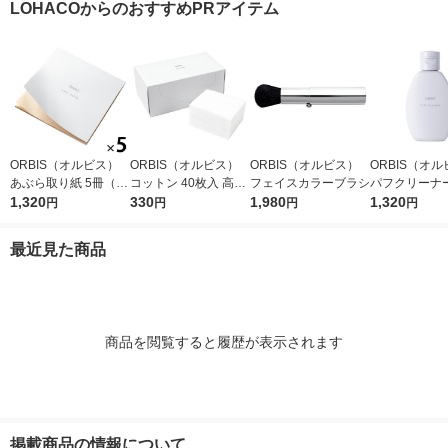
LOHACOからのおすすめPRアイテム
ORBIS（オルビス）
ORBIS（オルビス）
ORBIS（オルビス）
ORBIS（オ
あぶら取り紙 5冊（30
コットン 40枚入 高級
フェイスカラーブラシ
パフクリーナー
枚×5冊）
1,320
綿100％
330
1,980
×2個
1,320
円
円
円
円
最近見た商品
商品を閲覧すると履歴が表示されます
掲載商品の情報について