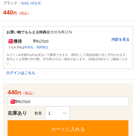
ブランド：
NAIL HOLIC
440
円
（税込）
お買い物でもらえる特典
最大付与率11%
内訳を見る
5
獲得
%
(20pt)
うち4.5%は
利用先・期間限定
ログイン&全額PayPay支払いで獲得できます。原則として税抜金額に対し付与されます。
表示よりも実際の付与数、付与率が少ない場合があります。詳細は内訳からご確認くださ
い。
ログインはこちら
440
円
（税込）
5
%
(20pt)
在庫あり
1
数量
カートに入れる