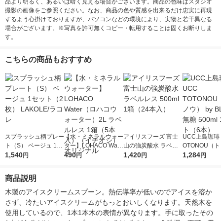
品より明るく、あるいは暗く見える場合がございます。商品の色味はスタジオ
撮影の画像をご参照ください。なお、商品の色や質感を出来るだけ忠実に再現
するよう心掛けておりますが、パソコンなどの環境により、実物と若干異なる
場合がございます。※写真を許可無くコピー・転用することは固くお断りしま
す。
こちらの商品もおすすめ
スプラッシュ柄プレー
【水・ミネラルウォー
アイリスフーズ 富士
UCC上島珈琲 
ト（S） ベージュ 1セ
ター】LOHACO Wate
山の強炭酸水 ラベル
OTONOU（
ット（2枚） LAKOLE/
1,540
r（ロハコウォータ
490
レス 500ml 1箱（24
1,420
ウ） by BLAC
1,284
円
円
円
円
ラコレ
ー）2L ラベルレス 1
本入）
00ml 1セッ
箱（5本入）（イチオ
商品説明
シ） オリジナル
木製のアイスクリームスプーン。熱伝導率が低いのでアイスを溶か
さず、冷たいアイスクリームがもっとおいしくなります。天然木を
使用しているので、1本1本木の表情が異なります。手に取ったその