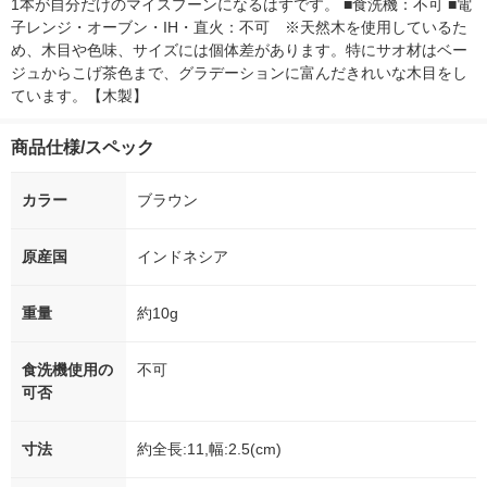
1本が自分だけのマイスプーンになるはずです。 ■食洗機：不可 ■電
子レンジ・オーブン・IH・直火：不可　※天然木を使用しているた
め、木目や色味、サイズには個体差があります。特にサオ材はベー
ジュからこげ茶色まで、グラデーションに富んだきれいな木目をし
ています。【木製】
商品仕様/スペック
カラー
ブラウン
原産国
インドネシア
重量
約10g
食洗機使用の
不可
可否
寸法
約全長:11,幅:2.5(cm)