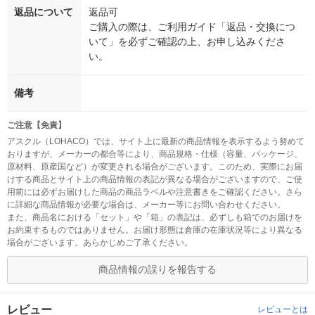
返品について
返品可
ご購入の際は、ご利用ガイド「返品・交換につ
いて」を必ずご確認の上、お申し込みくださ
い。
備考
ご注意【免責】
アスクル（LOHACO）では、サイト上に最新の商品情報を表示するよう努めて
おりますが、メーカーの都合等により、商品規格・仕様（容量、パッケージ、
原材料、原産国など）が変更される場合がございます。このため、実際にお届
けする商品とサイト上の商品情報の表記が異なる場合がございますので、ご使
用前には必ずお届けした商品の商品ラベルや注意書きをご確認ください。さら
に詳細な商品情報が必要な場合は、メーカー等にお問い合わせください。
また、商品名における「セット」や「箱」の表記は、必ずしも箱でのお届けを
お約束するものではありません。お届け形態は倉庫の在庫状況等により異なる
場合がございます。あらかじめご了承ください。
商品情報の誤りを報告する
レビュー
レビューとは