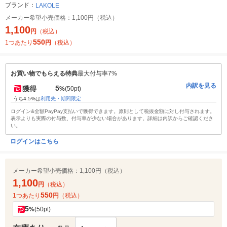
ブランド：
LAKOLE
メーカー希望小売価格：
1,100円（税込）
1,100
円
（税込）
550
1つあたり
円
（税込）
お買い物でもらえる特典
最大付与率7%
内訳を見る
5
獲得
%
(50pt)
うち4.5%は
利用先・期間限定
ログイン&全額PayPay支払いで獲得できます。原則として税抜金額に対し付与されます。
表示よりも実際の付与数、付与率が少ない場合があります。詳細は内訳からご確認くださ
い。
ログインはこちら
メーカー希望小売価格：
1,100円（税込）
1,100
円
（税込）
550
1つあたり
円
（税込）
5
%
(50pt)