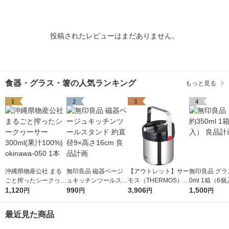
投稿されたレビューはまだありません。
食器・グラス・箸の人気ランキング
もっと見る
1
2
3
4
沖縄県物産公社 まる
無印良品 磁器ベージ
【アウトレット】サー
無印良品 グラス
ごと搾ったシークヮー
ュキッチンツールスタ
モス（THERMOS）
0ml 1箱（6個
サー300ml(果汁10
1,120
ンド 約直径9×高さ16
990
真空断熱アイスペール
3,906
品計画
1,500
円
円
円
円
0%) okinawa-050 1本
cm 良品計画
氷入れ
最近見た商品