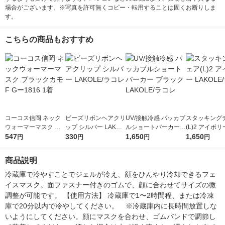
場合がございます。※写真を許可無くコピー・転用することは固くお断りしま
す。
こちらの商品もおすすめ
コーコス信岡 ネック
ビーズリボンヘアクリ
UV/接触冷感 パッカブ
スタッキング
ウォーマーマスク ブ
ップ シルバー LAKOL
ルショートパーカー
(L)2 アイボリ
ラックカモ F Gー181
547
E/ラコレ
330
ブラック LAKOLE/ラ
1,650
LE/ラコレ
1,650
円
円
円
円
6 1着
コレ
商品説明
冷蔵庫で冷やすことでジェルが冷え、顔をひんやり冷却できるフェ
イスマスク。面ファスナー付きのゴムで、顔に合わせてサイズの微
調整が可能です。 【使用方法】 冷蔵庫で1〜2時間程、または冷凍
庫で20分以内で冷やしてください。　※冷蔵庫内に長時間放置しな
いようにしてください。顔にマスクを合わせ、ゴムバンドで調節し