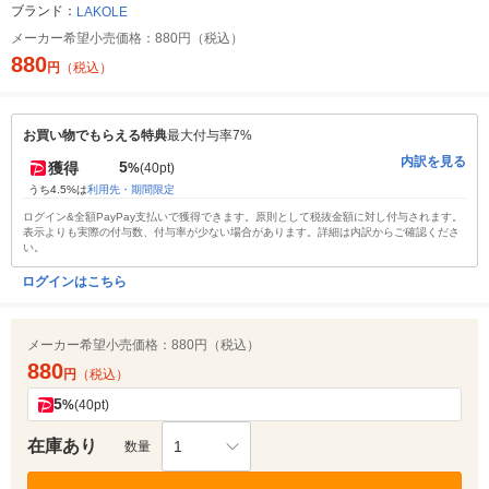
ブランド：
LAKOLE
メーカー希望小売価格：
880円（税込）
880
円
（税込）
お買い物でもらえる特典
最大付与率7%
内訳を見る
5
獲得
%
(40pt)
うち4.5%は
利用先・期間限定
ログイン&全額PayPay支払いで獲得できます。原則として税抜金額に対し付与されます。
表示よりも実際の付与数、付与率が少ない場合があります。詳細は内訳からご確認くださ
い。
ログインはこちら
メーカー希望小売価格：
880円（税込）
880
円
（税込）
5
%
(40pt)
在庫あり
1
数量