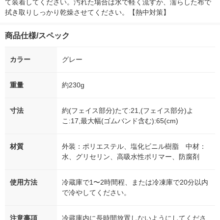
て装着してください。汚れた場合は水で軽く流すか、濡らした布で
拭き取りしっかり乾燥させてください。【熱中対策】
商品仕様/スペック
カラー
グレー
重量
約230g
寸法
約(フェイス部分)たて:21,(フェイス部分)よ
こ:17,最大幅(ゴムバンド含む):65(cm)
材質
外装：ポリエステル、塩化ビニル樹脂 中材：
水、グリセリン、高吸水性ポリマー、防腐剤
使用方法
冷蔵庫で1〜2時間程、または冷凍庫で20分以内
で冷やしてください。
注意事項
冷蔵庫内に長時間放置しないようにしてくださ