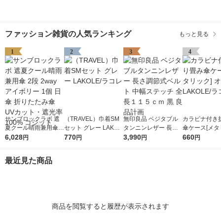
ファッション雑貨の人気ランキング
もっと見る
1
2
3
4
サンブロックラボ 遮
（TRAVEL）巾着SM
無印良品 ベジタブル
カラビナ付き
夏クール晴雨兼用傘 2
セット グレー LAKOL
タンニンレザー 長さ
傘ケース[メタ
段 2way アイボリー 1
6,028
E/ラコレ
770
調節式ベルト 中幅ス
3,990
オーロラ LAK
660
円
円
円
円
個 日傘 折りたたみ傘
テッチ 全長１１５ｃ
コレ
UVカット・遮光率10
ｍ 黒 良品計画
最近見た商品
0% コジット
商品を閲覧すると履歴が表示されます