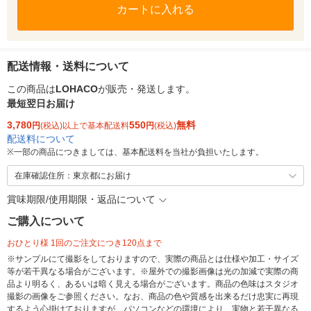
カートに入れる
配送情報・送料について
この商品は
LOHACO
が販売・発送します。
最短翌日お届け
3,780
550
無料
円
(税込)以上で基本配送料
円
(税込)
配送料について
※
一部の商品につきましては、基本配送料を当社が負担いたします。
在庫確認住所：東京都にお届け
賞味期限/使用期限・返品について
ご購入について
おひとり様 1回のご注文につき120点まで
※サンプルにて撮影をしておりますので、実際の商品とは仕様や加工・サイズ
等が若干異なる場合がございます。※屋外での撮影画像は光の加減で実際の商
品より明るく、あるいは暗く見える場合がございます。商品の色味はスタジオ
撮影の画像をご参照ください。なお、商品の色や質感を出来るだけ忠実に再現
するよう心掛けておりますが、パソコンなどの環境により、実物と若干異なる