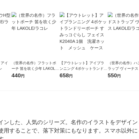
 アイ
（世界の名作）フラットポ
【アウトレット】アイプラ
（世界の名作）ハ
レ
ーチ 笛を吹く少年 LAKOLE/
ンニング 4ポケットランドリ
ラップ ヴィーナス L
ラコレ
ーポーチ すみっコぐらし フ
ラコレ
440
658
550
円
円
円
ェイス K2040A 1個 洗濯ネ
ット メッシュ ケース
インした、人気のシリーズ。名作のイラストをデザイン
使用することで、落下対策にもなります。スマホ以外に