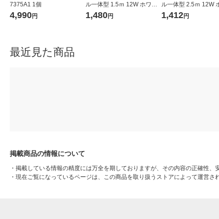
7375A1 1個
ル一体型 1.5ｍ 12W ホワイ
ル一体型 2.5ｍ 12W
トフェイス MPA-ACC01WF
トフェイス MPA-ACC
4,990
1,480
1,412
円
円
円
エレコム 1個
エレコム 1個
最近見た商品
掲載商品の情報について
・
掲載している情報の精度には万全を期しておりますが、その内容の正確性、
・
現在ご覧になっているページは、この商品を取り扱うストアによって運営さ