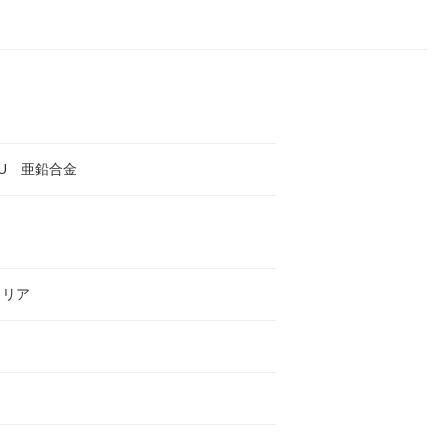
PU 亜鉛合金
トリア