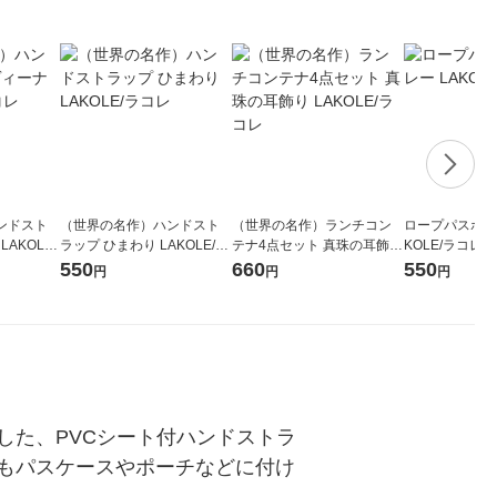
ンドスト
（世界の名作）ハンドスト
（世界の名作）ランチコン
ロープパスポーチ
AKOLE/
ラップ ひまわり LAKOLE/ラ
テナ4点セット 真珠の耳飾り
KOLE/ラコレ
コレ
LAKOLE/ラコレ
550
660
550
円
円
円
した、PVCシート付ハンドストラ
もパスケースやポーチなどに付け