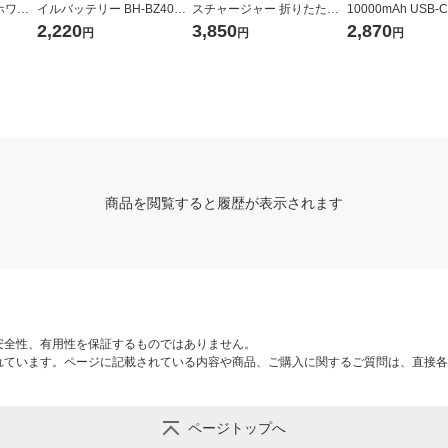
 ホワイ
イルバッテリー BH-BZ40K 1
スチャージャー 折りたたみ
10000mAh USB-C
02WF
個
スタンド BDE048-NV ネイ
×2 15W ホワイト 
2,220
3,850
2,870
円
円
円
ビー
H エレコム 1個
商品を閲覧すると履歴が表示されます
安全性、有用性を保証するものではありません。
れています。ページに記載されている内容や商品、ご購入に関するご質問は、直接各
ページトップへ