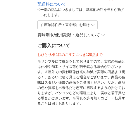
配送料について
※
一部の商品につきましては、基本配送料を当社が負担
いたします。
在庫確認住所：東京都にお届け
賞味期限/使用期限・返品について
ご購入について
おひとり様 1回のご注文につき120点まで
※サンプルにて撮影をしておりますので、実際の商品と
は仕様や加工・サイズ等が若干異なる場合がございま
す。※屋外での撮影画像は光の加減で実際の商品より明
るく、あるいは暗く見える場合がございます。商品の色
味はスタジオ撮影の画像をご参照ください。なお、商品
の色や質感を出来るだけ忠実に再現するよう心掛けてお
りますが、パソコンなどの環境により、実物と若干異な
る場合がございます。※写真を許可無くコピー・転用す
ることは固くお断りします。