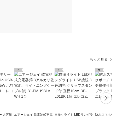
もっと見る
7
8
9
ー 大容量
エアージェイ 乾電池式充電
自撮りライト LEDリングラ
防水スマホケー