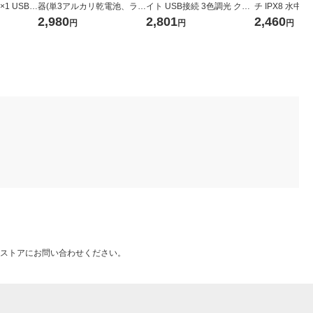
×1 USB-A
器(単3アルカリ乾電池、ライ
イト USB接続 3色調光 クリ
チ IPX8 水
EC-C37W
トニングケーブル付) BJ-EM
ップスタンド付 直径16cm D
顔認証対応 ブラ
2,980
2,801
2,460
円
円
円
USB1A WH 1台
E-L01BK 1個 エレコム
T05BK エレコ
ストアにお問い合わせください。