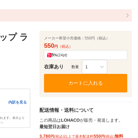
ップ ラ
メーカー希望小売価格：
550円（税込）
550
円
（税込）
5
%
(24pt)
在庫あり
1
数量
カートに入れる
内訳を見る
配送情報・送料について
されます。表示より
この商品は
LOHACO
が販売・発送します。
い。
最短翌日お届け
3,780
550
無料
円
(税込)以上で基本配送料
円
(税込)