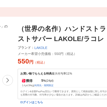
（世界の名作）ハンドストラ
ストサパー LAKOLE/ラコレ
ブランド：
LAKOLE
メーカー希望小売価格：
550円（税込）
550
円
（税込）
お買い物でもらえる特典
最大付与率11%
5
獲得
%
(24pt)
うち4.5%は
利用先・期間限定
ログイン&全額PayPay支払いで獲得できます。原則として税抜金額に対し付与
も実際の付与数、付与率が少ない場合があります。詳細は内訳からご確認くださ
ログインはこちら