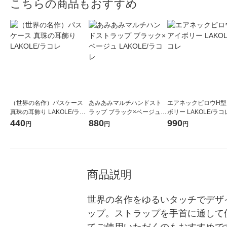
こちらの商品もおすすめ
（世界の名作）パスケース
あみあみマルチハンドスト
エアネックピロウH型
真珠の耳飾り LAKOLE/ラコ
ラップ ブラック×ベージュ L
ボリー LAKOLE/ラコ
レ
AKOLE/ラコレ
440
880
990
円
円
円
商品説明
世界の名作をゆるいタッチでデザ
ップ。ストラップを手首に通して