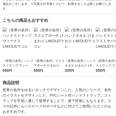
場合がございます。※写真を許可無くコピー・転用することは固くお断りしま
す。
こちらの商品もおすすめ
（世界の名作）ハンド
（世界の名作）スクエ
（世界の名作）ハンド
（世界の名作
ストラップ ヴィーナ
アポーチ ひまわり LA
タオル ひまわり LAK
ストラップ ラ
ス LAKOLE/ラコレ
550
KOLE/ラコレ
550
OLE/ラコレ
330
パー LAKOL
550
円
円
円
円
商品説明
世界の名作をゆるいタッチでデザインした、人気のシリーズ。名作
のイラストをデザインした、PVCシート付ハンドストラップ。スト
ラップを手首に通して使用することで、落下対策にもなります。ス
マホ以外にもパスケースやポーチなどに付けてご使用いただくのも
おすすめです。