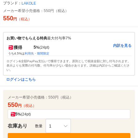
ブランド：
LAKOLE
メーカー希望小売価格：
550円（税込）
550
円
（税込）
お買い物でもらえる特典
最大付与率7%
内訳を見る
5
獲得
%
(24pt)
うち4.5%は
利用先・期間限定
ログイン&全額PayPay支払いで獲得できます。原則として税抜金額に対し付与されます。
表示よりも実際の付与数、付与率が少ない場合があります。詳細は内訳からご確認くださ
い。
ログインはこちら
メーカー希望小売価格：
550円（税込）
550
円
（税込）
5
%
(24pt)
在庫あり
1
数量