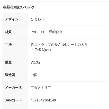
商品仕様/スペック
デザイン
ひまわり
材質
PVC PU 亜鉛合金
寸法
約ストラップの長さ:16,シートの大き
さ:7×5.3(cm)
重量
約13g
製造国
中国
メーカー名
アダストリア
JANコード
4571642384149