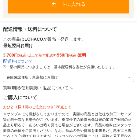
カートに入れる
配送情報・送料について
この商品は
LOHACO
が販売・発送します。
最短翌日お届け
3,780
550
無料
円
(税込)以上で基本配送料
円
(税込)
配送料について
※
一部の商品につきましては、基本配送料を当社が負担いたします。
在庫確認住所：東京都にお届け
賞味期限/使用期限・返品について
ご購入について
おひとり様 1回のご注文につき120点まで
※サンプルにて撮影をしておりますので、実際の商品とは仕様や加工・サイズ
等が若干異なる場合がございます。※屋外での撮影画像は光の加減で実際の商
品より明るく、あるいは暗く見える場合がございます。商品の色味はスタジオ
撮影の画像をご参照ください。なお、商品の色や質感を出来るだけ忠実に再現
するよう心掛けておりますが、パソコンなどの環境により、実物と若干異なる