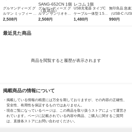
グルマンディーズ グ
グルマンディーズ グ
USB充電器 タイプC
無印良品 急速
ルマン ミッフィー セ
ルマン サンリオキャ
ケーブル一体型 1.5ｍ
（USB-C / U
ーフティポーチ MF-6
2,508
ラクターズ セーフテ
2,508
12W ホワイトフェイ
1,480
MJ-PA1C1A
990
円
円
円
円
80A 1個（直送品）
ィポーチ シナモロー
ス MPA-ACC01WF エ
ル SANG-652CN 1個
レコム 1個
最近見た商品
（直送品）
商品を閲覧すると履歴が表示されます
掲載商品の情報について
・
掲載している情報の精度には万全を期しておりますが、その内容の正確性、
安全性、有用性を保証するものではありません。
・
現在ご覧になっているページは、この商品を取り扱うストアによって運営さ
れています。ページに記載されている内容や商品、ご購入に関するご質問
は、直接各ストアにお問い合わせください。