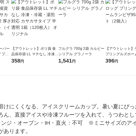
ーパー
【アウトレット】ポリ袋 食
フルグラ 700g 2袋 カルビー
【アウトレット】
イプ
品保存袋 LL マチなし 冷凍・
シリアル グラノーラ
プリングルズホー
100
冷蔵・湯煎対応 カサカサタ
ザ95g 1セット（
358
1,541
396
円
円
円
m アスク
イプ 半透明 1箱（120枚入）
ジナル
オリジナル
溶けにくくなる、アイスクリームカップ。暑い夏にぴっ
ろん、直接アイスや冷凍フルーツを入れて、うつわとして
■電子レンジ・オーブン・IH・直火：不可　※ミニサイズの
があります。