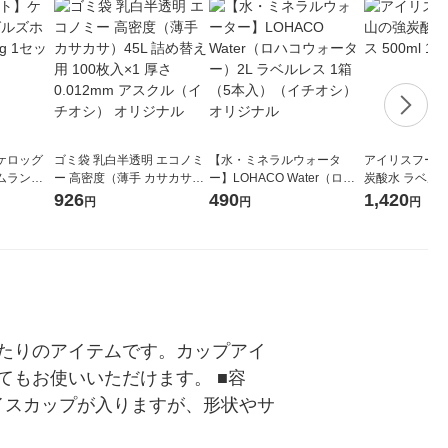
ケロッグ
ゴミ袋 乳白半透明 エコノミ
【水・ミネラルウォータ
アイリスフーズ
ムランピ
ー 高密度（薄手 カサカサ）
ー】LOHACO Water（ロハ
炭酸水 ラベルレス
2個入）
45L 詰め替え用 100枚入×1
コウォーター）2L ラベルレ
箱（24本入）
926
490
1,420
円
円
円
厚さ0.012mm アスクル（イ
ス 1箱（5本入）（イチオ
チオシ） オリジナル
シ） オリジナル
たりのアイテムです。カップアイ
もお使いいただけます。 ■容
アイスカップが入りますが、形状やサ