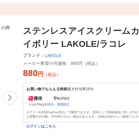
ステンレスアイスクリームカ
イボリー LAKOLE/ラコレ
ブランド：
LAKOLE
メーカー希望小売価格：
880円（税込）
880
円
（税込）
お買い物でもらえる特典
最大付与率16%
5
獲得
%
(40pt)
うち4.5%は
利用先・期間限定
ログイン&全額PayPay支払いで獲得できます。原則として税抜金額に対し付与
も実際の付与数、付与率が少ない場合があります。詳細は内訳からご確認くださ
ログインはこちら