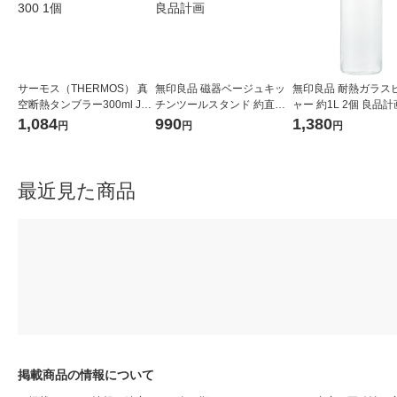
サーモス（THERMOS） 真
無印良品 磁器ベージュキッ
無印良品 耐熱ガラス
空断熱タンブラー300ml JDI-
チンツールスタンド 約直径9
ャー 約1L 2個 良品計
300 1個
×高さ16cm 良品計画
1,084
990
1,380
円
円
円
最近見た商品
掲載商品の情報について