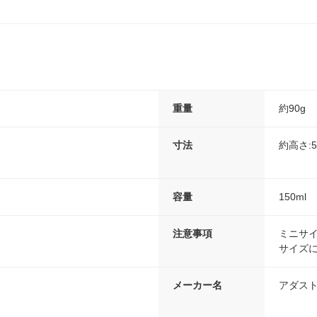
重量
約90g
寸法
約高さ:5.
容量
150ml
注意事項
ミニサ
サイズ
メーカー名
アダス