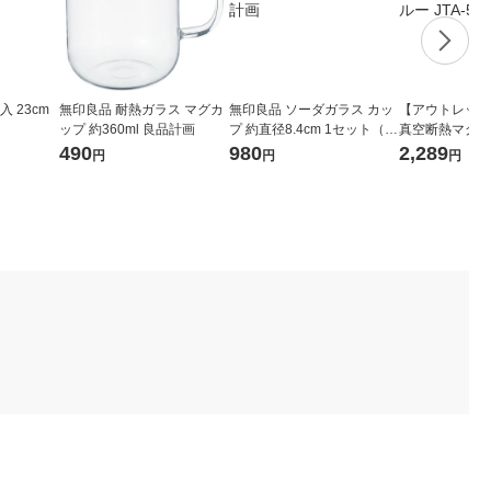
 23cm
無印良品 耐熱ガラス マグカ
無印良品 ソーダガラス カッ
【アウトレット
ップ 約360ml 良品計画
プ 約直径8.4cm 1セット（1
真空断熱マグカッ
個×2） 良品計画
サックスブルー JT
490
980
2,289
円
円
円
X 1個