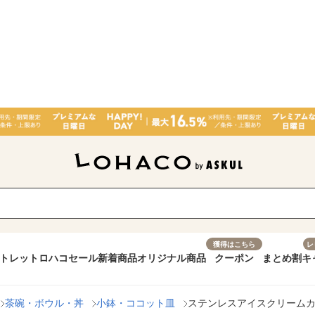
獲得はこちら
レ
トレット
ロハコセール
新着商品
オリジナル商品
クーポン
まとめ割
キ
茶碗・ボウル・丼
小鉢・ココット皿
ステンレスアイスクリームカッ