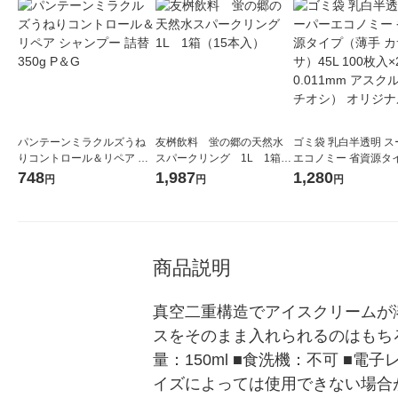
パンテーンミラクルズうね
友桝飲料 蛍の郷の天然水
ゴミ袋 乳白半透明 ス
りコントロール＆リペア シ
スパークリング 1L 1箱
エコノミー 省資源タ
ャンプー 詰替 350g P＆G
（15本入）
（薄手 カサカサ）45L 
748
1,987
1,280
円
円
円
枚入×2 厚さ0.011m
ル （イチオシ） オリ
商品説明
真空二重構造でアイスクリームが
スをそのまま入れられるのはもち
量：150ml ■食洗機：不可 
イズによっては使用できない場合