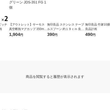
ピッチ
【アウトレット】サーモス
無印良品 ステンレス テーブ
無印良品 竹箸10膳入
画
真空断熱マグカップ 350ml
ルスプーン 約１９ｃｍ 良品
良品計画
フォレストグリーン JDS-35
計画
1,904
390
490
円
円
円
1 FG 1個
商品を閲覧すると履歴が表示されます