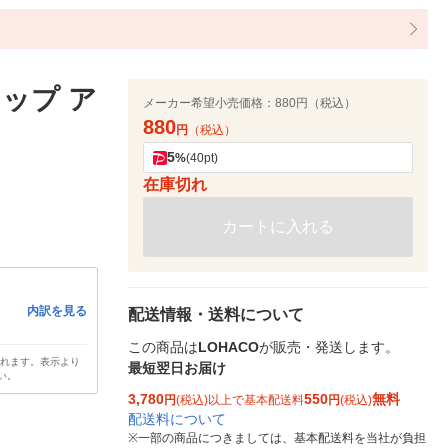
ップ ア
メーカー希望小売価格：
880円（税込）
880
円
（税込）
5
%
(40pt)
在庫切れ
カートに入れる
内訳を見る
配送情報・送料について
この商品は
LOHACO
が販売・発送します。
されます。表示より
最短翌日お届け
い。
3,780
550
無料
円
(税込)以上で基本配送料
円
(税込)
配送料について
※
一部の商品につきましては、基本配送料を当社が負担