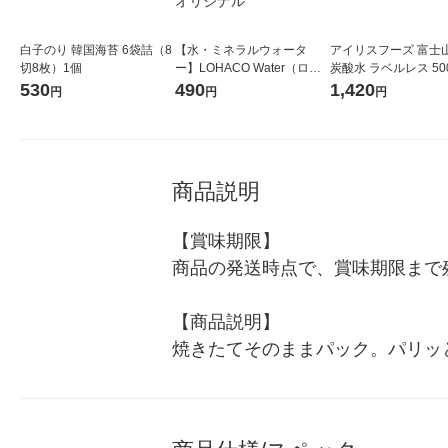
白子のり 韓国海苔 6袋詰（8
【水・ミネラルウォータ
アイリスフーズ 富士
切8枚）1個
ー】LOHACO Water（ロハ
炭酸水 ラベルレス 500
コウォーター）2L ラベルレ
箱（24本入）
530
490
1,420
円
円
円
ス 1箱（5本入）（イチオ
シ） オリジナル
商品説明
【賞味期限】

商品の発送時点で、賞味期限まで残
【商品説明】

焼きたてそのままパック。パリッ