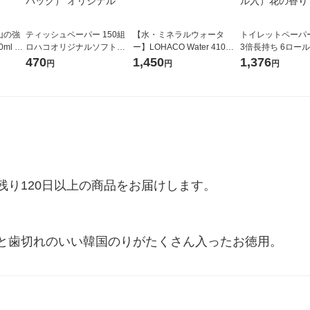
山の強
ティッシュペーパー 150組
【水・ミネラルウォータ
トイレットペーパ
ml 1
ロハコオリジナルソフトパ
ー】LOHACO Water 410ml
3倍長持ち 6ロール 75m 再
ックティッシュ フィオナ オ
1箱（20本入）ラベルレス
紙配合 スコッテ
470
1,450
1,376
円
円
円
リジナル 1セット（10個：
（イチオシ） オリジナル
パック 1セット（2
5個入×2パック） オリジナ
ロール入）花の香
ル
り120日以上の商品をお届けします。

と歯切れのいい韓国のりがたくさん入ったお徳用。