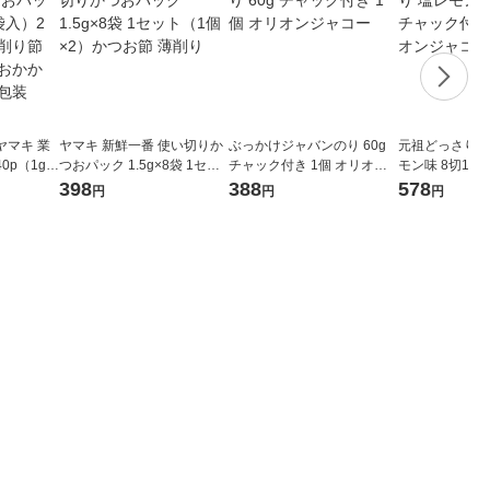
ヤマキ 業
ヤマキ 新鮮一番 使い切りか
ぶっかけジャバンのり 60g
元祖どっさり韓
p（1g×
つおパック 1.5g×8袋 1セッ
チャック付き 1個 オリオン
モン味 8切10
つお節 削
ト（1個×2）かつお節 薄削
ジャコー
き 1個 オリオ
398
388
578
円
円
円
 おか
り
個包装