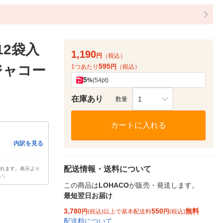
12袋入
1,190
円
（税込）
595
ジャコー
1つあたり
円
（税込）
5
%
(54pt)
在庫あり
1
数量
カートに入れる
内訳を見る
配送情報・送料について
されます。表示より
い。
この商品は
LOHACO
が販売・発送します。
最短翌日お届け
3,780
550
無料
円
(税込)以上で基本配送料
円
(税込)
配送料について