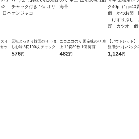
ースイ
元祖どっさり韓国のり うま
ニコニコのり 国産味のり 卓
【アウトレット】
1セット
しお味 8切100枚 チャック付
上 12切80枚 1個 海苔
務用かつおパック40
布 海藻
き 1個 オリオンジャコー
40袋入）2個 か
576
482
1,124
円
円
円
り節 けずりぶし
か 鰹 カツオ 