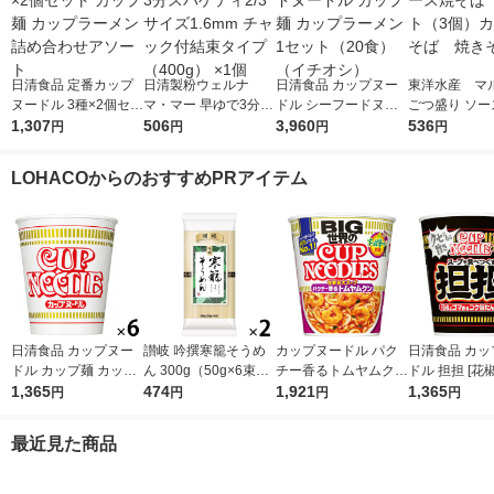
日清食品 定番カップ
日清製粉ウェルナ
日清食品 カップヌー
東洋水産 マ
ヌードル 3種×2個セッ
マ・マー 早ゆで3分ス
ドル シーフードヌー
ごつ盛り ソー
ト カップ麺 カップラ
1,307
パゲティ2/3サイズ1.6
506
ドル カップ麺 カップ
3,960
ば 1セット（
536
円
円
円
円
ーメン 詰め合わせア
mm チャック付結束タ
ラーメン 1セット（20
カップ焼そば
ソート
イプ （400g） ×1個
食）（イチオシ）
ば
LOHACOからのおすすめPRアイテム
日清食品 カップヌー
讃岐 吟撰寒籠そうめ
カップヌードル パク
日清食品 カッ
ドル カップ麺 カップ
ん 300g（50g×6束）
チー香るトムヤムクン
ドル 担担 [花椒とゴマ
ラーメン 1セット（6
1,365
1セット（2個）日清
474
ビッグ 1セット（1個×
1,921
香るコク旨たん
1,365
円
円
円
円
食）
製粉ウェルナ 乾麺
6） 日清食品
1セット（1個×
ップ麺 カップ
最近見た商品
ン