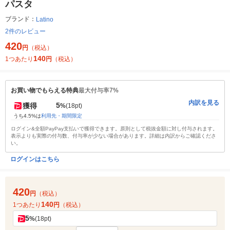
パスタ
ブランド：
Latino
2件のレビュー
420
円
（税込）
140
1つあたり
円
（税込）
お買い物でもらえる特典
最大付与率7%
内訳を見る
5
獲得
%
(18pt)
うち4.5%は
利用先・期間限定
ログイン&全額PayPay支払いで獲得できます。原則として税抜金額に対し付与されます。
表示よりも実際の付与数、付与率が少ない場合があります。詳細は内訳からご確認くださ
い。
ログインはこちら
420
円
（税込）
140
1つあたり
円
（税込）
5
%
(18pt)