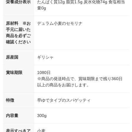
栄養成分表示
たんぱく質12g 脂質1.5g 炭水化物74g 食塩相当
量0g
原材料 ※お
デュラム小麦のセモリナ
手元に届いた
商品を必ずご
確認ください
原産国
ギリシャ
賞味期限
1080日
※商品の発送時点で、賞味期限まで残り360日
以上の商品をお届けします。
特徴
早ゆでタイプのスパゲッティ
内容量
300g
表示すべきア
小麦