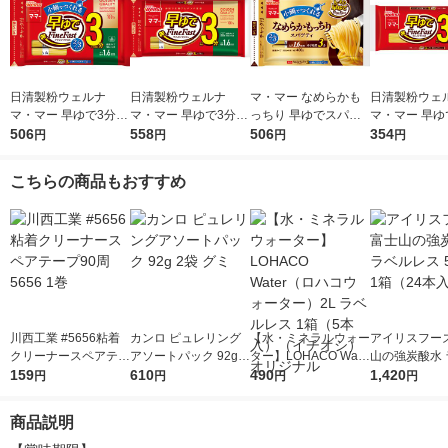
日清製粉ウェルナ
日清製粉ウェルナ
マ・マー なめらかも
日清製粉ウェ
マ・マー 早ゆで3分ス
マ・マー 早ゆで3分ス
っちり 早ゆでスパゲ
マ・マー 早ゆ
パゲティ2/3サイズ1.6
506
パゲティ 1.6mm チャ
558
ティ 2/3サイズ チャッ
506
ゲティ FineFa
354
円
円
円
円
mm チャック付結束タ
ック付結束タイプ (50
ク付結束 400g 1個 日
んぱくタイプ 1
イプ （400g） ×1個
0g) ×1個
清製粉ウェルナ パス
300g ×1個
こちらの商品もおすすめ
タ
川西工業 #5656粘着
カンロ ピュレリング
【水・ミネラルウォー
アイリスフーズ
クリーナースペアテー
アソートパック 92g 2
ター】LOHACO Wate
山の強炭酸水 
プ90周 5656 1巻
159
袋 グミ
610
r（ロハコウォータ
490
レス 500ml 1
1,420
円
円
円
円
ー）2L ラベルレス 1
本入）
箱（5本入）（イチオ
商品説明
シ） オリジナル