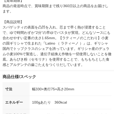
【賞味期限】

商品の発送時点で、賞味期限まで残り360日以上の商品をお届けし
ます。

【商品説明】

スパゲッティの表面を凸凹を入れ、芯まで早く熱が浸透すること
で、ゆで時間わずか”2分”の早ゆでパスタが実現。どんなソースにも
合わせやすい定番の太さ1.65mm。【ラティーノのこだわり】小麦
の国ギリシャで生まれた『Latino （ ラティーノ ）』は、ギリシャ
国内でトップクラスのシェアを誇っています。ギリシャ産のデュラ
ム小麦100%で製造し、遺伝子組換え作物を一切使用しないことを徹
底。あらびき粉（セモリナ）を使用することで、もちもちとした食
感とアルデンテの歯ごたえをつくりだしています。
商品仕様/スペック
寸法
幅330×奥行75×高さ20mm
エネルギー
100gあたり 360kcal