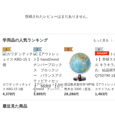
投稿されたレビューはまだありません。
学用品の人気ランキング
もっと見る
1
2
3
4
30%OFF
カワダ シティチェイ
【アウトレット】han
渡辺教具製作所 WP地
【アウトレッ
ス KBG-15 1個
d2mind ナンバーブ
勢木台 3300（直送
ステイフル キ
4,378
ロックス ブロックジ
3,885
品）
28,286
ふわふわ 結
1,463
円
円
円
円
ー バランスアクティ
Q750790 1個
ビティセット 96089
最近見た商品
1セット