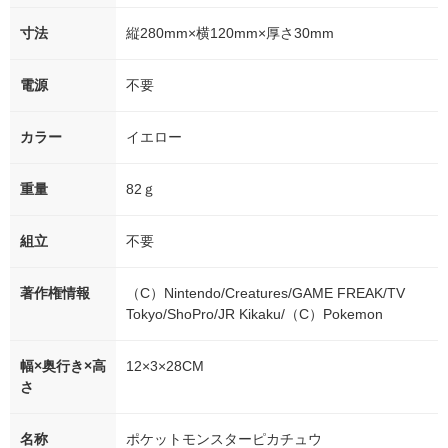
寸法
縦280mm×横120mm×厚さ30mm
電源
不要
カラー
イエロー
重量
82ｇ
組立
不要
著作権情報
（C）Nintendo/Creatures/GAME FREAK/TV
Tokyo/ShoPro/JR Kikaku/（C）Pokemon
幅×奥行き×高
12×3×28CM
さ
名称
ポケットモンスターピカチュウ