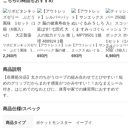
こちらの商品もおすすめ
リポビタンキッズゼリ
【アウトレット】シル
【アウトレット】サン
ティッシュペー
ー ぶどう風味 1セ
バーバック 脳の健康
エックス ぬいぐるみ
50組（3箱入
ット（1箱（6個入）×
2,260
寿命を延ばす! 七田式
693
S しろくま すみっコ
693
ティ ティッシ
6,980
円
円
円
円
2） 大正製薬
大人の知力ドリル 推
ぐらし MP79501 1個
ワーボックス 
理 488924 1冊
ン 1セット（
商品説明
18）
【在庫処分品】太さのちがうロープの組み合わせでとびやすい！短
めのグリップだからまわす感覚がつかみやすい！！おなまえシール
付き。はじめてのなわとびに、体育や家での練習用におすすめで
す。
商品仕様/スペック
商品タイプ
ポケットモンスター イーブイ