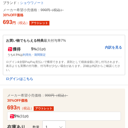
ブランド：
ショウワノート
メーカー希望小売価格：
990円（税込）
30%OFF価格
693
円
（税込）
アウトレット
お買い物でもらえる特典
最大付与率7%
内訳を見る
5
獲得
%
(31pt)
うち4.5%は
利用先・期間限定
ログイン&全額PayPay支払いで獲得できます。原則として税抜金額に対し付与されます。
表示よりも実際の付与数、付与率が少ない場合があります。詳細は内訳からご確認くださ
い。
ログインはこちら
メーカー希望小売価格：
990円（税込）
30%OFF価格
693
円
（税込）
アウトレット
5
%
(31pt)
在庫あり
1
数量