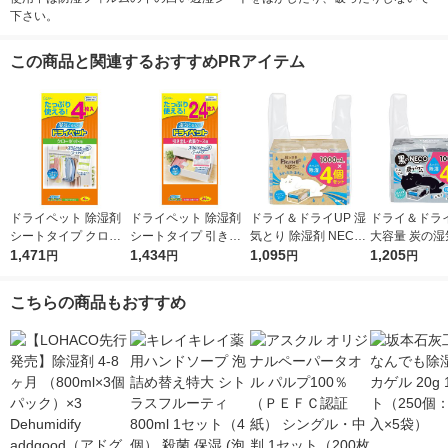
下さい。
この商品と関連するおすすめPRアイテム
ドライペット 除湿剤
ドライペット 除湿剤
ドライ＆ドライUP 湿
ドライ＆ドライ
シートタイプ クロー
シートタイプ 引き出
気とり 除湿剤 NECO
大容量 炭の湿
ゼット用 1袋（4枚
1,471
し・衣装ケース用 1袋
1,434
ねこ 1000ml 1パック
1,095
除湿剤 黒のNE
1,205
円
円
円
円
入） エステー
（24枚入） エステー
（4個入） 白元アース
こ 1000mL 
（4個入） 白
こちらの商品もおすすめ