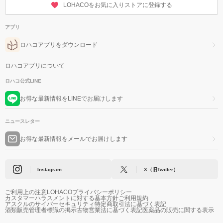
LOHACOをお気に入りストアに登録する
アプリ
ロハコアプリをダウンロード
ロハコアプリについて
ロハコ公式LINE
お得な最新情報をLINEでお届けします
ニュースレター
お得な最新情報をメールでお届けします
Instagram
X（旧Twitter）
ご利用上の注意
LOHACOプライバシーポリシー
カスタマーハラスメントに対する基本方針
ご利用規約
アスクルのサイバーセキュリティ
特定商取引法に基づく表記
酒類販売管理者標識の掲示
古物営業法に基づく表記
医薬品の販売に関する表示