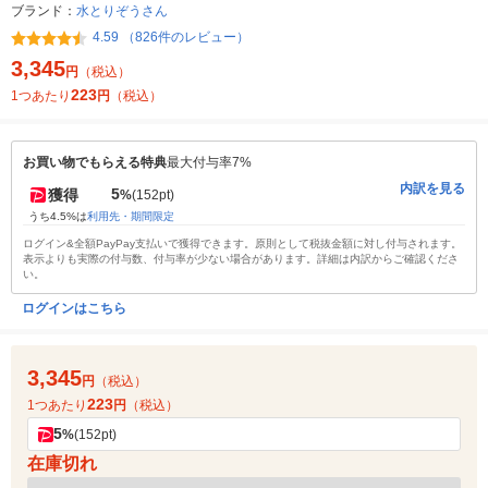
ブランド：
水とりぞうさん
4.59 （826件のレビュー）
3,345
円
（税込）
223
1つあたり
円
（税込）
お買い物でもらえる特典
最大付与率7%
内訳を見る
5
獲得
%
(152pt)
うち4.5%は
利用先・期間限定
ログイン&全額PayPay支払いで獲得できます。原則として税抜金額に対し付与されます。
表示よりも実際の付与数、付与率が少ない場合があります。詳細は内訳からご確認くださ
い。
ログインはこちら
3,345
円
（税込）
223
1つあたり
円
（税込）
5
%
(152pt)
在庫切れ