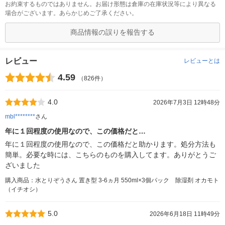
お約束するものではありません。お届け形態は倉庫の在庫状況等により異なる
場合がございます。あらかじめご了承ください。
商品情報の誤りを報告する
レビュー
レビューとは
4.59
（826件）
4.0
2026年7月3日 12時48分
mbl********
さん
年に１回程度の使用なので、この価格だと…
年に１回程度の使用なので、この価格だと助かります。処分方法も
簡単。必要な時には、こちらのものを購入してます。ありがとうご
ざいました
購入商品：水とりぞうさん 置き型 3-6ヵ月 550ml×3個パック 除湿剤 オカモト
（イチオシ）
5.0
2026年6月18日 11時49分