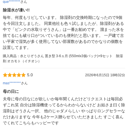
que********
さん
除湿水が凄い!!
毎年、何度もリピしています。 除湿剤の交換時期になったので9個
を今回注文しました。 同業他社も色々試しましたが、除湿剤がある
中で「ピンクの水取りぞうさん」は一番お勧めです。 溜まった水を
捨てるにも破り口がついているのも便利だと思います。 一戸建て古
い平家で湿気が多く使用してない部屋数があるのでかなりの個数を
設置してます。
購入商品：水とりぞうさん 置き型 3-6ヵ月 (550mlx3個パック)×9セット 除湿
剤 オカモト（イチオシ）
5.0
2026年6月15日 18時32分
mas********
さん
母の日に
夫母に母の日なにが欲しいか毎年聞くんだけどリクエストは毎回必
ずこれ笑 自分は除湿機使ってるからわからないけど お姑さま曰く除
湿剤はぞうさん一択、 他のじゃダメらしい やっぱりロングセラーな
だけありますな 今年も2ケース贈らせていただきました すごく喜ん
でくれてこちらもハッピーです