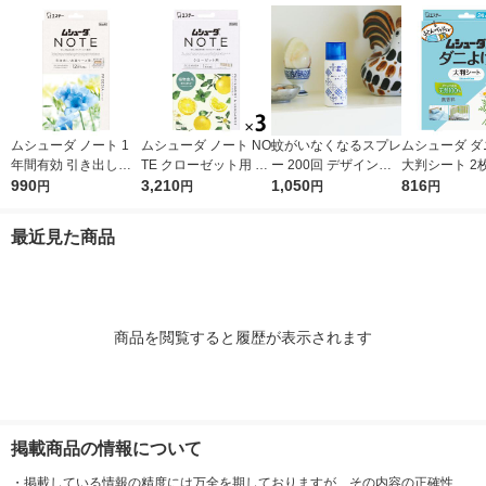
ムシューダ ノート 1
ムシューダ ノート NO
蚊がいなくなるスプレ
ムシューダ ダ
年間有効 引き出し・
TE クローゼット用 衣
ー 200回 デザイン缶
大判シート 2
衣装ケース用 フリー
990
類 防虫剤 ペパーミン
3,210
無香料 12時間持続 蚊
1,050
ニ除け エス
816
円
円
円
円
ジア 1箱（24個入）
ト＆ベルガモット 1セ
取り 殺虫剤 ワンプッ
エステー
ット（1箱（3個入）×
シュ 1本 KINCHO キ
最近見た商品
3） エステー
ンチョー
商品を閲覧すると履歴が表示されます
掲載商品の情報について
・
掲載している情報の精度には万全を期しておりますが、その内容の正確性、