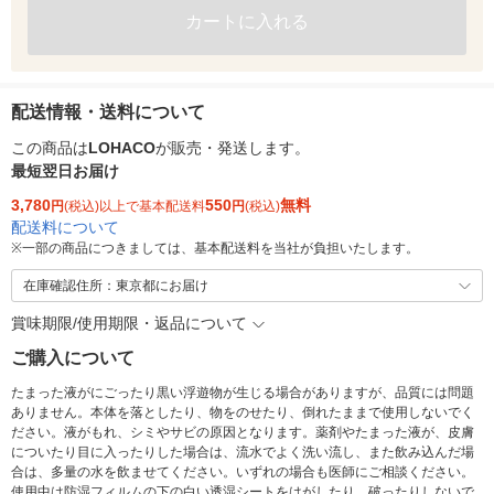
カートに入れる
配送情報・送料について
この商品は
LOHACO
が販売・発送します。
最短翌日お届け
3,780
550
無料
円
(税込)以上で基本配送料
円
(税込)
配送料について
※
一部の商品につきましては、基本配送料を当社が負担いたします。
在庫確認住所：東京都にお届け
賞味期限/使用期限・返品について
ご購入について
たまった液がにごったり黒い浮遊物が生じる場合がありますが、品質には問題
ありません。本体を落としたり、物をのせたり、倒れたままで使用しないでく
ださい。液がもれ、シミやサビの原因となります。薬剤やたまった液が、皮膚
についたり目に入ったりした場合は、流水でよく洗い流し、また飲み込んだ場
合は、多量の水を飲ませてください。いずれの場合も医師にご相談ください。
使用中は防湿フィルムの下の白い透湿シートをはがしたり、破ったりしないで